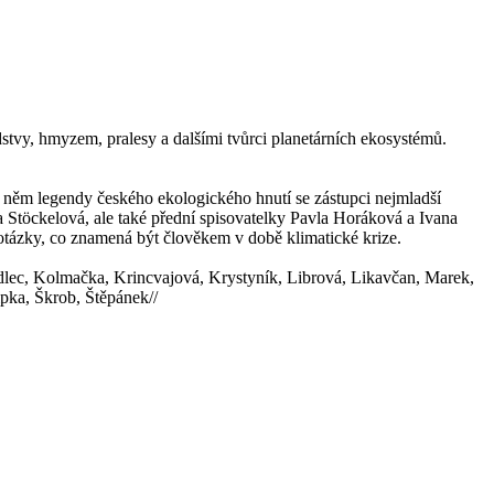
dstvy, hmyzem, pralesy a dalšími tvůrci planetárních ekosystémů.
e v něm legendy českého ekologického hnutí se zástupci nejmladší
 Stöckelová, ale také přední spisovatelky Pavla Horáková a Ivana
otázky, co znamená být člověkem v době klimatické krize.
dlec, Kolmačka, Krincvajová, Krystyník, Librová, Likavčan, Marek,
pka, Škrob, Štěpánek//