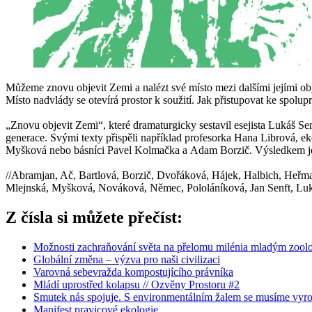
Můžeme znovu objevit Zemi a nalézt své místo mezi dalšími jejími obyv
Místo nadvlády se otevírá prostor k soužití. Jak přistupovat ke spolup
„Znovu objevit Zemi“, které dramaturgicky sestavil esejista Lukáš Senf
generace. Svými texty přispěli například profesorka Hana Librová, 
Myšková nebo básníci Pavel Kolmačka a Adam Borzič. Výsledkem je ne
//Abramjan, Ač, Bartlová, Borzič, Dvořáková, Hájek, Halbich, Heřma
Mlejnská, Myšková, Nováková, Němec, Pololáníková, Jan Senft, Lukáš 
Z čísla si můžete přečíst:
Možnosti zachraňování světa na přelomu milénia mladým zoolo
Globální změna – výzva pro naši civilizaci
Varovná sebevražda kompostujícího právníka
Mládí uprostřed kolapsu // Ozvěny Prostoru #2
Smutek nás spojuje. S environmentálním žalem se musíme vyro
Manifest pravicové ekologie