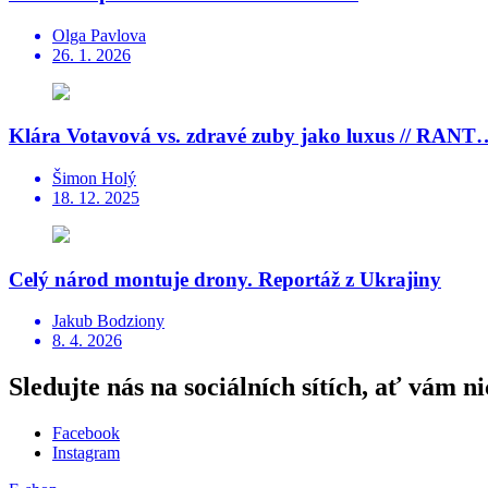
Olga Pavlova
26. 1. 2026
Klára Votavová vs. zdravé zuby jako luxus // RANT
Šimon Holý
18. 12. 2025
Celý národ montuje drony. Reportáž z Ukrajiny
Jakub Bodziony
8. 4. 2026
Sledujte nás na sociálních sítích, ať vám ni
Facebook
Instagram