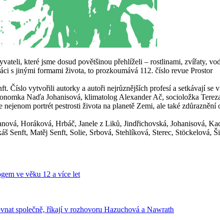
ateli, které jsme dosud povětšinou přehlíželi – rostlinami, zvířaty, vo
ráci s jinými formami života, to prozkoumává 112. číslo revue Prostor
t. Číslo vytvořili autorky a autoři nejrůznějších profesí a setkávají s
ekonomka Naďa Johanisová, klimatolog Alexander Ač, socioložka Tereza
jenom portrét pestrosti života na planetě Zemi, ale také zdůraznění 
nová, Horáková, Hrbáč, Janele z Liků, Jindřichovská, Johanisová, Ka
Senft, Matěj Senft, Solie, Srbová, Stehlíková, Sterec, Stöckelová, Ši
gem ve věku 12 a více let
vnat společně, říkají v rozhovoru Hazuchová a Nawrath