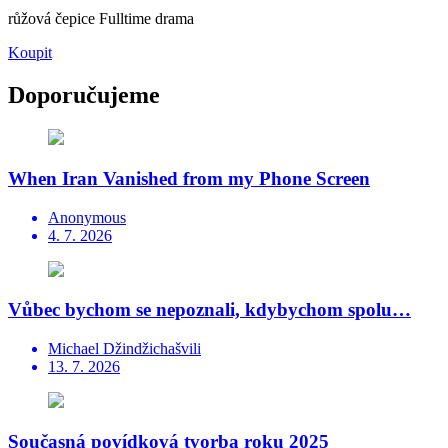
růžová čepice Fulltime drama
Koupit
Doporučujeme
When Iran Vanished from my Phone Screen
Anonymous
4. 7. 2026
Vůbec bychom se nepoznali, kdybychom spolu…
Michael Džindžichašvili
13. 7. 2026
Současná povídková tvorba roku 2025