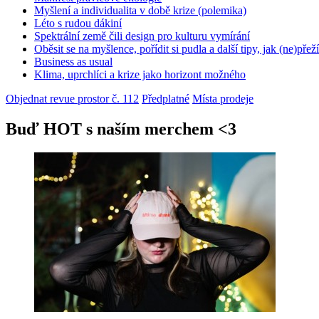
Myšlení a individualita v době krize (polemika)
Léto s rudou dákiní
Spektrální země čili design pro kulturu vymírání
Oběsit se na myšlence, pořídit si pudla a další tipy, jak (ne)přež
Business as usual
Klima, uprchlíci a krize jako horizont možného
Objednat revue prostor č. 112
Předplatné
Místa prodeje
Buď HOT s naším merchem <3