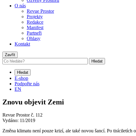
Ozvěny Prostoru
O nás
Revue Prostor
Projekty
Redakce
Manifest
Partneři
Ohlasy
Kontakt
Zavřít
Hledat
Hledat
E-shop
Podpořte nás
EN
Znovu objevit Zemi
Revue Prostor č. 112
Vydáno: 11/2019
Změna klimatu není pouze krizí, ale také novou šancí. Po tisíciletíc