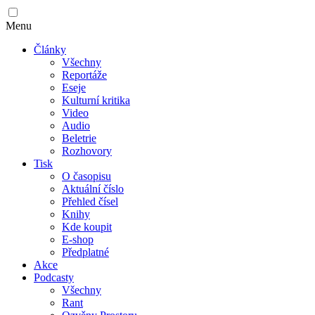
Menu
Články
Všechny
Reportáže
Eseje
Kulturní kritika
Video
Audio
Beletrie
Rozhovory
Tisk
O časopisu
Aktuální číslo
Přehled čísel
Knihy
Kde koupit
E-shop
Předplatné
Akce
Podcasty
Všechny
Rant