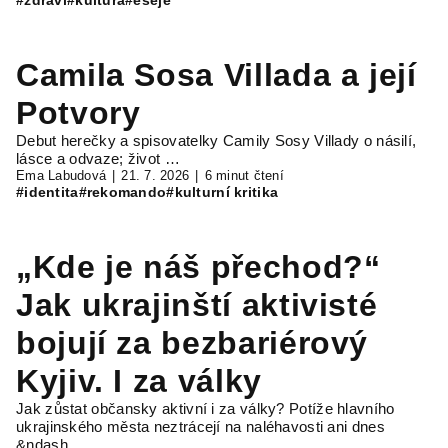
#zdraví
#kultura
#eseje
Camila Sosa Villada a její
Potvory
Debut herečky a spisovatelky Camily Sosy Villady o násilí,
lásce a odvaze; život …
Ema Labudová
21. 7. 2026
6 minut čtení
#identita
#rekomando
#kulturní kritika
„Kde je náš přechod?“
Jak ukrajinští aktivisté
bojují za bezbariérový
Kyjiv. I za války
Jak zůstat občansky aktivní i za války? Potíže hlavního
ukrajinského města neztrácejí na naléhavosti ani dnes
&ndash…