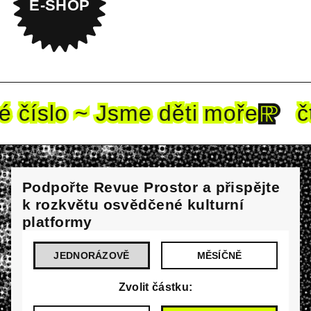
E-SHOP
é
číslo ~ Jsme děti mo
ře
čt
Podpořte Revue Prostor a přispějte
k rozkvětu osvědčené kulturní
platformy
JEDNORÁZOVĚ
MĚSÍČNĚ
Zvolit částku: