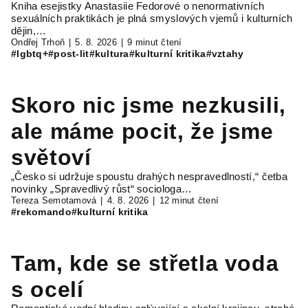
Kniha esejistky Anastasiie Fedorové o nenormativních
sexuálních praktikách je plná smyslových vjemů i kulturních
dějin,…
Ondřej Trhoň
5. 8. 2026
9 minut čtení
#lgbtq+
#post-lit
#kultura
#kulturní kritika
#vztahy
Skoro nic jsme nezkusili,
ale máme pocit, že jsme
světoví
„Česko si udržuje spoustu drahých nespravedlností,“ četba
novinky „Spravedlivý růst“ sociologa…
Tereza Semotamová
4. 8. 2026
12 minut čtení
#rekomando
#kulturní kritika
Tam, kde se střetla voda
s ocelí