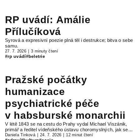
RP uvádí: Amálie
Přílučíková
Syrová a expresivní poezie plná těl i destrukce; bitva o sebe
samu.
27. 7. 2026
3 minuty čtení
#rp uvádí
#beletrie
Pražské počátky
humanizace
psychiatrické péče
v habsburské monarchii
V létě 1843 se na cestu do Prahy vydal Michael Viszánik,
primář a ředitel vídeňského ústavu choromyslných, jak se…
Daniela Tinková
24. 7. 2026
12 minut čtení