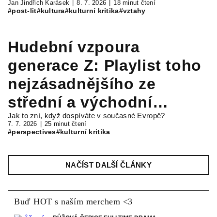
Jan Jindřich Karásek
8. 7. 2026
18 minut čtení
#post-lit
#kultura
#kulturní kritika
#vztahy
Hudební vzpoura
generace Z: Playlist toho
nejzásadnějšího ze
střední a východní
Jak to zní, když dospíváte v současné Evropě?
Evropy
7. 7. 2026
25 minut čtení
#perspectives
#kulturní kritika
NAČÍST DALŠÍ ČLÁNKY
Buď HOT s naším merchem <3