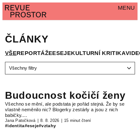
MENU
ČLÁNKY
VŠE
REPORTÁŽE
ESEJE
KULTURNÍ KRITIKA
VID
Všechny filtry
Budoucnost kočičí ženy
Všechno se mění, ale podstata je pořád stejná. Že by se
vlastně neměnilo nic? Blogerky zestárly a jsou z nich
babičky.…
Jana Patočková
8. 8. 2026
15 minut čtení
#identita
#eseje
#vztahy