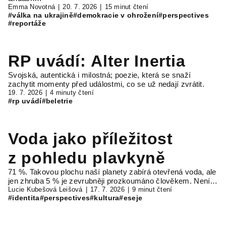
Emma Novotná
20. 7. 2026
15 minut čtení
#válka na ukrajině
#demokracie v ohrožení
#perspectives
#reportáže
RP uvádí: Alter Inertia
Svojská, autentická i milostná; poezie, která se snaží
zachytit momenty před událostmi, co se už nedají zvrátit.
19. 7. 2026
4 minuty čtení
#rp uvádí
#beletrie
Voda jako příležitost
z pohledu plavkyně
71 %. Takovou plochu naší planety zabírá otevřená voda, ale
jen zhruba 5 % je zevrubněji prozkoumáno člověkem. Není…
Lucie Kubešová Leišová
17. 7. 2026
9 minut čtení
#identita
#perspectives
#kultura
#eseje