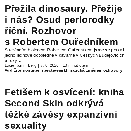
Přežila dinosaury. Přežije
i nás? Osud perlorodky
říční. Rozhovor
s Robertem Ouředníkem
S terénním biologem Robertem Ouředníkem jsme se potkali
jedno lednové dopoledne v kavárně v Českých Budějovicích
u řeky…
Lucie Komm Berg
7. 8. 2026
13 minut čtení
#udržitelnost
#perspectives
#klimatická změna
#rozhovory
Fetišem k osvícení: kniha
Second Skin odkrývá
těžké závěsy expanzivní
sexuality