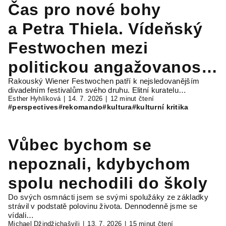
Čas pro nové bohy
a Petra Thiela. Vídeňský
Festwochen mezi
politickou angažovaností
Rakouský Wiener Festwochen patří k nejsledovanějším
a virtue signalling
divadelním festivalům svého druhu. Elitní kuratelu…
Esther Hyhlíková
14. 7. 2026
12 minut čtení
#perspectives
#rekomando
#kultura
#kulturní kritika
Vůbec bychom se
nepoznali, kdybychom
spolu nechodili do školy
Do svých osmnácti jsem se svými spolužáky ze základky
strávil v podstatě polovinu života. Dennodenně jsme se
vídali…
Michael Džindžichašvili
13. 7. 2026
15 minut čtení