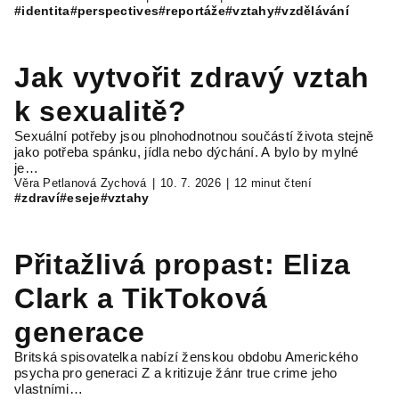
#identita
#perspectives
#reportáže
#vztahy
#vzdělávání
Jak vytvořit zdravý vztah
k sexualitě?
Sexuální potřeby jsou plnohodnotnou součástí života stejně
jako potřeba spánku, jídla nebo dýchání. A bylo by mylné
je…
Věra Petlanová Zychová
10. 7. 2026
12 minut čtení
#zdraví
#eseje
#vztahy
Přitažlivá propast: Eliza
Clark a TikToková
generace
Britská spisovatelka nabízí ženskou obdobu Amerického
psycha pro generaci Z a kritizuje žánr true crime jeho
vlastními…