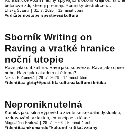
Romantické vodní hladiny splývající s okolní krajinou, strohé
betonové zdi, které ji přetínají. Pomníky destrukce i…
Eliška Švarná
31. 7. 2026
12 minut čtení
#udržitelnost
#perspectives
#kultura
Sborník Writing on
Raving a vratké hranice
noční utopie
Rave jako subkultura. Rave jako subverze. Rave jako queer
nebe. Rave jako akademické téma?
Nikola Bečanová
29. 7. 2026
14 minut čtení
#identita
#lgbtq+
#post-lit
#kultura
#kulturní kritika
Neproniknutelná
Komiks jako silná výpověď o životě se sexuální dysfunkcí,
uzdravování, vztazích, emancipaci a lásce.
Magdaléna Králová
28. 7. 2026
5 minut čtení
#identita
#rekomando
#kulturní kritika
#vztahy