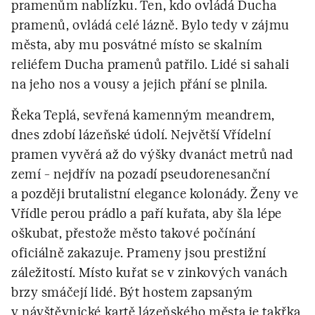
pramenům nablízku. Ten, kdo ovládá Ducha
pramenů, ovládá celé lázně. Bylo tedy v zájmu
města, aby mu posvátné místo se skalním
reliéfem Ducha pramenů patřilo. Lidé si sahali
na jeho nos a vousy a jejich přání se plnila.
Řeka Teplá, sevřená kamenným meandrem,
dnes zdobí lázeňské údolí. Největší Vřídelní
pramen vyvěrá až do výšky dvanáct metrů nad
zemí – nejdřív na pozadí pseudorenesanční
a později brutalistní elegance kolonády. Ženy ve
Vřídle perou prádlo a paří kuřata, aby šla lépe
oškubat, přestože město takové počínání
oficiálně zakazuje. Prameny jsou prestižní
záležitostí. Místo kuřat se v zinkových vanách
brzy smáčejí lidé. Být hostem zapsaným
v návštěvnické kartě lázeňského města je takřka