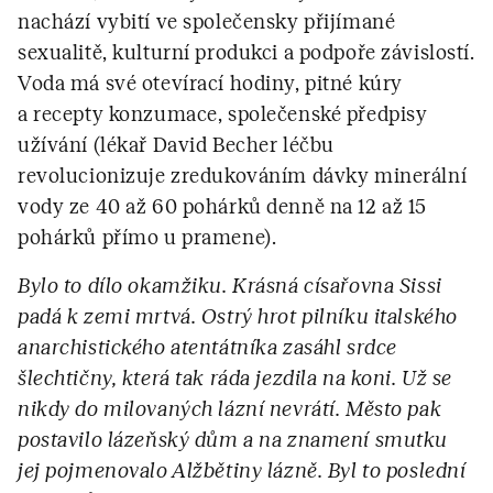
nachází vybití ve společensky přijímané
sexualitě, kulturní produkci a podpoře závislostí.
Voda má své otevírací hodiny, pitné kúry
a recepty konzumace, společenské předpisy
užívání (lékař David Becher léčbu
revolucionizuje zredukováním dávky minerální
vody ze 40 až 60 pohárků denně na 12 až 15
pohárků přímo u pramene).
Bylo to dílo okamžiku. Krásná císařovna Sissi
padá k zemi mrtvá. Ostrý hrot pilníku italského
anarchistického atentátníka zasáhl srdce
šlechtičny, která tak ráda jezdila na koni. Už se
nikdy do milovaných lázní nevrátí. Město pak
postavilo lázeňský dům a na znamení smutku
jej pojmenovalo Alžbětiny lázně. Byl to poslední