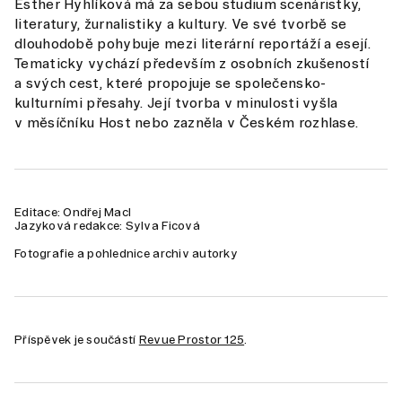
Esther Hyhlíková má za sebou studium scenáristky,
literatury, žurnalistiky a kultury. Ve své tvorbě se
dlouhodobě pohybuje mezi literární reportáží a esejí.
Tematicky vychází především z osobních zkušeností
a svých cest, které propojuje se společensko-
kulturními přesahy. Její tvorba v minulosti vyšla
v měsíčníku Host nebo zazněla v Českém rozhlase.
Editace: Ondřej Macl
Jazyková redakce: Sylva Ficová
Fotografie a pohlednice archiv autorky
Příspěvek je součástí
Revue Prostor 125
.