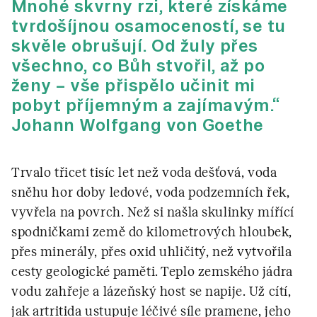
Mnohé skvrny rzi, které získáme
tvrdošíjnou osamoceností, se tu
skvěle obrušují. Od žuly přes
všechno, co Bůh stvořil, až po
ženy – vše přispělo učinit mi
pobyt příjemným a zajímavým.“
Johann Wolfgang von Goethe
Trvalo třicet tisíc let než voda dešťová, voda
sněhu hor doby ledové, voda podzemních řek,
vyvřela na povrch. Než si našla skulinky mířící
spodničkami země do kilometrových hloubek,
přes minerály, přes oxid uhličitý, než vytvořila
cesty geologické paměti. Teplo zemského jádra
vodu zahřeje a lázeňský host se napije. Už cítí,
jak artritida ustupuje léčivé síle pramene, jeho