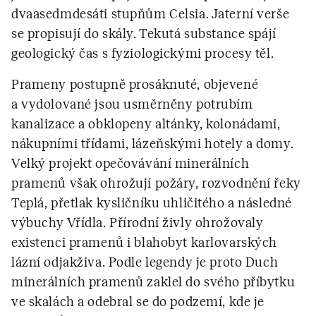
dvaasedmdesáti stupňům Celsia. Jaterní verše
se propisují do skály. Tekutá substance spájí
geologický čas s fyziologickými procesy těl.
Prameny postupně prosáknuté, objevené
a vydolované jsou usměrněny potrubím
kanalizace a obklopeny altánky, kolonádami,
nákupními třídami, lázeňskými hotely a domy.
Velký projekt opečovávání minerálních
pramenů však ohrožují požáry, rozvodnění řeky
Teplá, přetlak kysličníku uhličitého a následné
výbuchy Vřídla. Přírodní živly ohrožovaly
existenci pramenů i blahobyt karlovarských
lázní odjakživa. Podle legendy je proto Duch
minerálních pramenů zaklel do svého příbytku
ve skalách a odebral se do podzemí, kde je