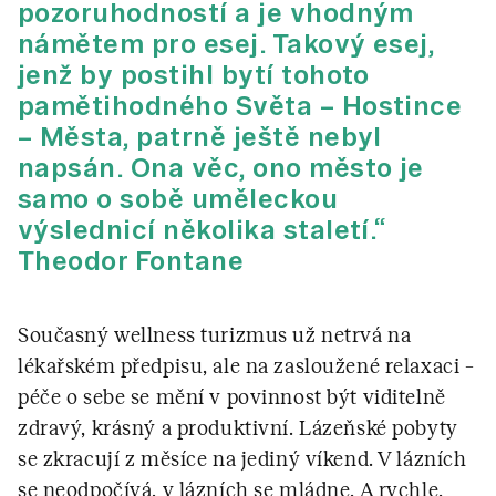
pozoruhodností a je vhodným
námětem pro esej. Takový esej,
jenž by postihl bytí tohoto
pamětihodného Světa – Hostince
– Města, patrně ještě nebyl
napsán. Ona věc, ono město je
samo o sobě uměleckou
výslednicí několika staletí.“
Theodor Fontane
Současný wellness turizmus už netrvá na
lékařském předpisu, ale na zasloužené relaxaci –
péče o sebe se mění v povinnost být viditelně
zdravý, krásný a produktivní. Lázeňské pobyty
se zkracují z měsíce na jediný víkend. V lázních
se neodpočívá, v lázních se mládne. A rychle.