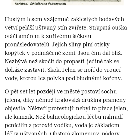
Hustým lesem vzájemně zakleslých bodavých
větví peláší uštvaný stín zvířete. Střapatá ouška
otáčí směrem k zuřivému štěkotu
pronásledovatelů. Jejich sliny plní otisky
kopýtek v podmáčené zemi. Jsou čím dál blíž.
Nezbývá než skočit do propasti, jedině tak se
dokáže zastavit. Skok. Jelen se noří do vroucí
vody, kterou les polyká pod bludnými kořeny.
O pět set let později ve městě postaví sochu
jelena, díky němuž královská družina prameny
objevila. Někteří protestují: nebyl to přece jelen,
ale kamzík. Než balneologickou léčbu nahradí
penicilin a peroxid vodíku, voda je základem
léčby uštvaných. Obstará zlomeniny, nádory,