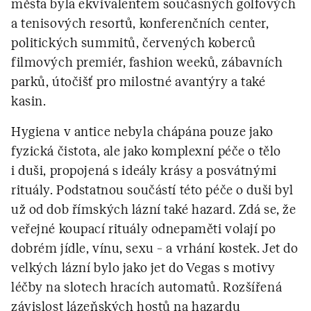
města byla ekvivalentem současných golfových
a tenisových resortů, konferenčních center,
politických summitů, červených koberců
filmových premiér, fashion weeků, zábavních
parků, útočišť pro milostné avantýry a také
kasin.
Hygiena v antice nebyla chápána pouze jako
fyzická čistota, ale jako komplexní péče o tělo
i duši, propojená s ideály krásy a posvátnými
rituály. Podstatnou součástí této péče o duši byl
už od dob římských lázní také hazard. Zdá se, že
veřejné koupací rituály odnepaměti volají po
dobrém jídle, vínu, sexu – a vrhání kostek. Jet do
velkých lázní bylo jako jet do Vegas s motivy
léčby na slotech hracích automatů. Rozšířená
závislost lázeňských hostů na hazardu