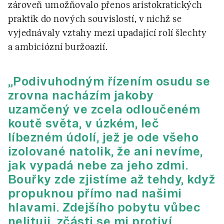
zároveň umožňovalo přenos aristokratických
praktik do nových souvislostí, v nichž se
vyjednávaly vztahy mezi upadající rolí šlechty
a ambiciózní buržoazií.
„Podivuhodným řízením osudu se
zrovna nacházím jakoby
uzamčený ve zcela odloučeném
koutě světa, v úzkém, leč
líbezném údolí, jež je ode všeho
izolované natolik, že ani nevíme,
jak vypadá nebe za jeho zdmi.
Bouřky zde zjistíme až tehdy, když
propuknou přímo nad našimi
hlavami. Zdejšího pobytu vůbec
nelituji, zčásti se mi protiví