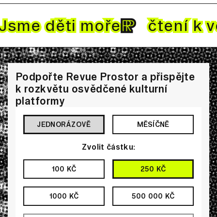
me děti mo
ře
čtení k vod
Podpořte Revue Prostor a přispějte
k rozkvětu osvědčené kulturní
platformy
JEDNORÁZOVĚ
MĚSÍČNĚ
Zvolit částku:
100 KČ
250 KČ
1000 KČ
500 000 KČ