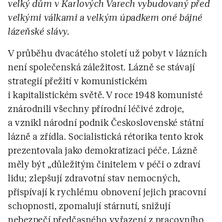
velký dům v Karlových Varech vybudovaný před
velkými válkami a velkým úpadkem oné bájné
lázeňské slávy.
V průběhu dvacátého století už pobyt v lázních
není společenská záležitost. Lázně se stávají
strategií přežití v komunistickém
i kapitalistickém světě. V roce 1948 komunisté
znárodnili všechny přírodní léčivé zdroje,
a vznikl národní podnik Československé státní
lázně a zřídla. Socialistická rétorika tento krok
prezentovala jako demokratizaci péče. Lázně
měly být „důležitým činitelem v péči o zdraví
lidu; zlepšují zdravotní stav nemocných,
přispívají k rychlému obnovení jejich pracovní
schopnosti, zpomalují stárnutí, snižují
nebezpečí předčasného vyřazení z pracovního