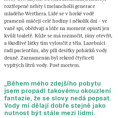
roztřepené nehty i melancholii generace
mladého Werthera. Lidé se v horké vodě
pramenů máčejí celé hodiny i několik dní – ve
vaně spí, obědvají a lóže na moment opustí jen
kvůli toaletě. Kůže se má rozmočit, rány otevřít,
a škodlivé látky tím vyloučit z těla. Lazebníci
radí pacientům, aby pili desítky pohárků vody
denně. Zaznamenán byl rekord čtyřiceti
vypitých litrů vody. Post mortem.
„Během mého zdejšího pobytu
jsem propadl takovému okouzlení
fantazie, že se slovy nedá popsat.
Vody mi dělají dobře stejně jako
nutnost být stále mezi lidmi.