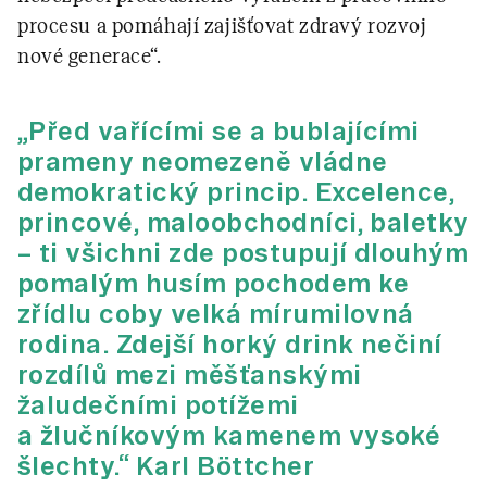
procesu a pomáhají zajišťovat zdravý rozvoj
nové generace“.
„Před vařícími se a bublajícími
prameny neomezeně vládne
demokratický princip. Excelence,
princové, maloobchodníci, baletky
– ti všichni zde postupují dlouhým
pomalým husím pochodem ke
zřídlu coby velká mírumilovná
rodina. Zdejší horký drink nečiní
rozdílů mezi měšťanskými
žaludečními potížemi
a žlučníkovým kamenem vysoké
šlechty.“ Karl Böttcher