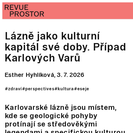
Lázně jako kulturní
kapitál své doby. Případ
Karlových Varů
Esther Hyhlíková,
3. 7. 2026
#zdraví
#perspectives
#kultura
#eseje
Karlovarské lázně jsou místem,
kde se geologické pohyby
protínají se středověkými
legendami a specifickou kulturou