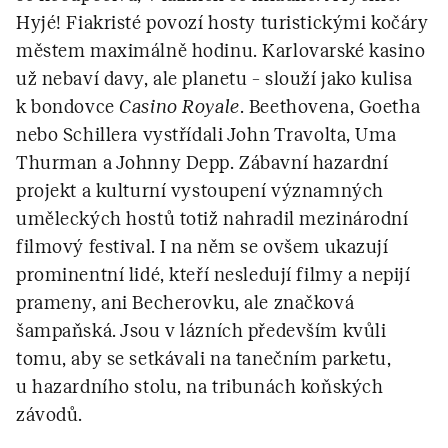
Hyjé! Fiakristé povozí hosty turistickými kočáry
městem maximálně hodinu. Karlovarské kasino
už nebaví davy, ale planetu – slouží jako kulisa
k bondovce
Casino Royale
. Beethovena, Goetha
nebo Schillera vystřídali John Travolta, Uma
Thurman a Johnny Depp. Zábavní hazardní
projekt a kulturní vystoupení významných
uměleckých hostů totiž nahradil mezinárodní
filmový festival. I na něm se ovšem ukazují
prominentní lidé, kteří nesledují filmy a nepijí
prameny, ani Becherovku, ale značková
šampaňská. Jsou v lázních především kvůli
tomu, aby se setkávali na tanečním parketu,
u hazardního stolu, na tribunách koňských
závodů.