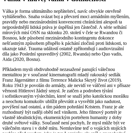
Válka je forma ultimátního nepřátelství, navíc obvykle otevřeně
vyhlášeného. Snaha svázat boj a převzetí moci armádním myšlením,
pravidly nebo mezinárodními konvencemi chránícími alespoň ta
nejposlednější lidská práva je úspěšná jen částečně. A série selhání
mírových misí OSN na sklonku 20. století v čele se Rwandou či
Bosnou, kde působení mezinárodního kontingentu dokonce
nešťastným způsobem přispělo k páchání zločinů proti lidskosti, to
ukazuje také. Trauma událostí ostatně zpřítomňují i audiovizuální
díla jako Poslední spravedlivý (2002, Rwanda) nebo Quo vadis,
Aida (2020, Bosna).
Příkladem mysli obdivuhodně nezasažené panující válečnou
mentalitou je v současné kinematografii mladý rakouský sedlák
Franz Jägerstätter z filmu Terrence Malicka Skrytý život (2019).
Roku 1943 je povolán do armády, ale nevidí ve válčení ani v přísaze
věrnosti Hitlerovi žádný smysl. Je zatčen a podroben týrání
i sofistikovaným výslechům, které se snaží jeho katolickou morálku
a neochotu komukoliv ublížit převrátit a vysvětlit jako nadutost,
povýšení nad ostatní, a tím pádem pohrdání Kristem. Franz je ale
rozhodnutý být raději obětí než viníkem. Jeho filmový portrét je
vlastně idealistickým, ekumenickým portrétem humanity z doby
druhé světové války. Současně není pochyb, že mysl může být ve
válečném stavu i v době míru. Nemluvíme teď o vojácích stojících