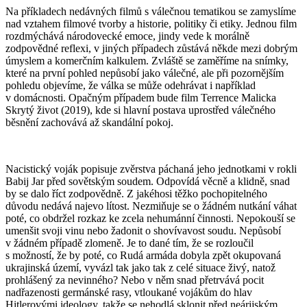
Na příkladech nedávných filmů s válečnou tematikou se zamyslíme
nad vztahem filmové tvorby a historie, politiky či etiky. Jednou film
rozdmýchává národovecké emoce, jindy vede k morálně
zodpovědné reflexi, v jiných případech zůstává někde mezi dobrým
úmyslem a komerčním kalkulem. Zvláště se zaměříme na snímky,
které na první pohled nepůsobí jako válečné, ale při pozornějším
pohledu objevíme, že válka se může odehrávat i například
v domácnosti. Opačným případem bude film Terrence Malicka
Skrytý život (2019), kde si hlavní postava uprostřed válečného
běsnění zachovává až skandální pokoj.
Nacistický voják popisuje zvěrstva páchaná jeho jednotkami v rokli
Babij Jar před sovětským soudem. Odpovídá věcně a klidně, snad
by se dalo říct zodpovědně. Z jakéhosi těžko pochopitelného
důvodu nedává najevo lítost. Nezmiňuje se o žádném nutkání váhat
poté, co obdržel rozkaz ke zcela nehumánní činnosti. Nepokouší se
umenšit svoji vinu nebo žadonit o shovívavost soudu. Nepůsobí
v žádném případě zlomeně. Je to dané tím, že se rozloučil
s možností, že by poté, co Rudá armáda dobyla zpět okupovaná
ukrajinská území, vyvázl tak jako tak z celé situace živý, natož
prohlášený za nevinného? Nebo v něm snad přetrvává pocit
nadřazenosti germánské rasy, vtloukané vojákům do hlav
Hitlerovými ideology, takže se nehodlá sklonit před neárijským