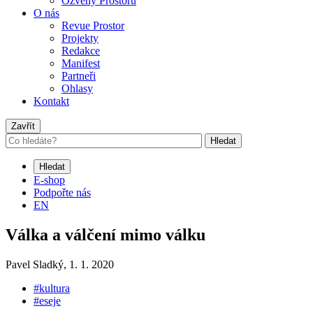
Ozvěny Prostoru
O nás
Revue Prostor
Projekty
Redakce
Manifest
Partneři
Ohlasy
Kontakt
Zavřít
Hledat
Hledat
E-shop
Podpořte nás
EN
Válka a válčení mimo válku
Pavel Sladký,
1. 1. 2020
#kultura
#eseje