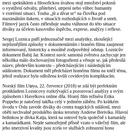
mezi spektáklem a filosofickou úvahou stojí množství pokusů
o vystižení odvahy, přátelství, utrpení nebo vůbec humanity
v extrémní situaci. Touha „jít a dívat se“ na člověka pod
maximálním tlakem, v situacích rozhodujících o životě a smrti.
Filmový jazyk často ztělesňuje snahu vtáhnout do této situace
diváky za účelem kasovního úspěchu, exprese, analýzy i reflexe.
Sergej Loznica patří jednoznačně mezi analytiky, zkoušející
nejrůznějšími způsoby v dokumentárním i hraném filmu zaujmout
informovaný, historicky a morálně zodpovědný odstup. Loznicův
dokument Babij Jar. Kontext navíc samotná zvěrstva zachycuje jen
několika málo dochovanými fotografiemi a věnuje se, jak předesílá
název, především kontextu – předcházejícím i následujícím
událostem. Dokument měl předcházet hranému filmu na totéž téma,
jehož realizace byla odložena kvůli covidovým komplikacím.
Norský film Utøya, 22. července (2018) se zdá být perfektním
protikladem Loznicovy rozkrývající a pozorovací analýzy a svým
způsobem i Havelkova online díla. Hraný film režiséra Erika
Poppeho je natočený takřka celý v jediném záběru. Po krátkém
úvodu v Oslu zavede diváky do centra tragických událostí, mezi
oběti nechvalně proslulého útoku teroristy Anderse Breivika. Hlavní
hrdinkou je dívka Katja, která na ostrově byla společně s kamarády
a kamarádkami. Nejde samozřejmě přísně vzato o válečný film, ale
jeho imerzivní kvality jsou zcela ve službách zobrazení honu