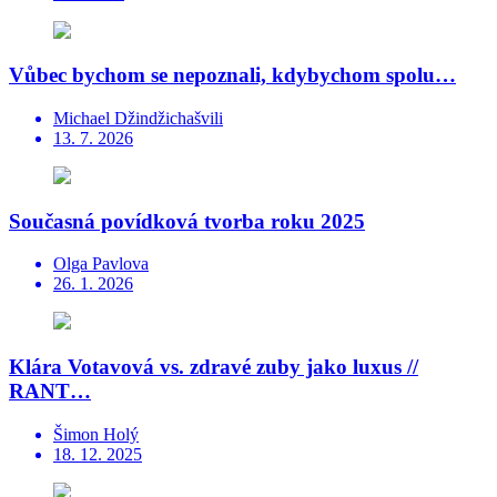
Vůbec bychom se nepoznali, kdybychom spolu…
Michael Džindžichašvili
13. 7. 2026
Současná povídková tvorba roku 2025
Olga Pavlova
26. 1. 2026
Klára Votavová vs. zdravé zuby jako luxus //
RANT…
Šimon Holý
18. 12. 2025