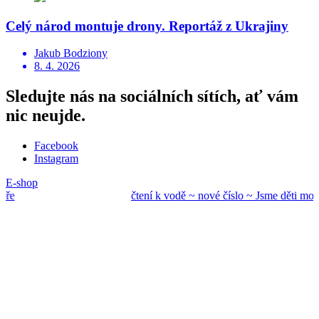
Celý národ montuje drony. Reportáž z Ukrajiny
Jakub Bodziony
8. 4. 2026
Sledujte nás na sociálních sítích, ať vám
nic neujde.
Facebook
Instagram
E-shop
čtení k vodě ~ nové
číslo ~ Jsme děti mo
ře