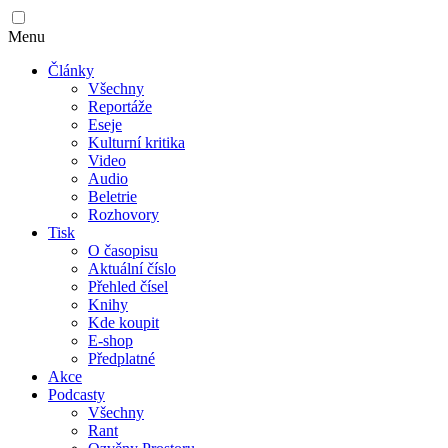
Menu
Články
Všechny
Reportáže
Eseje
Kulturní kritika
Video
Audio
Beletrie
Rozhovory
Tisk
O časopisu
Aktuální číslo
Přehled čísel
Knihy
Kde koupit
E-shop
Předplatné
Akce
Podcasty
Všechny
Rant