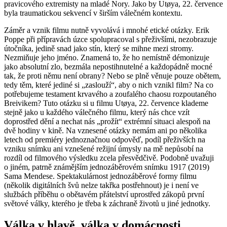
pravicového extremisty na mladé Nory. Jako by Utøya, 22. července
byla traumatickou sekvencí v širším válečném kontextu.
Záměr a vznik filmu nutně vyvolává i mnohé etické otázky. Erik
Poppe při přípravách úzce spolupracoval s přeživšími, nezobrazuje
útočníka, jedině snad jako stín, který se mihne mezi stromy.
Nezmiňuje jeho jméno. Znamená to, že ho nemístně démonizuje
jako absolutní zlo, bezmála nepostihnutelné a každopádně mocné
tak, že proti němu není obrany? Nebo se plně věnuje pouze obětem,
tedy těm, které jediné si „zaslouží“, aby o nich vznikl film? Na co
potřebujeme testament krvavého a zoufalého chaosu rozpoutaného
Breivikem? Tuto otázku si u filmu Utøya, 22. července klademe
stejně jako u každého válečného filmu, který nás chce vzít
doprostřed dění a nechat nás „prožít“ extrémní situaci alespoň na
dvě hodiny v kině. Na vznesené otázky nemám ani po několika
letech od premiéry jednoznačnou odpověď, podíl přeživších na
vzniku snímku ani vznešené režijní úmysly na mě nepůsobí na
rozdíl od filmového výsledku zcela přesvědčivě. Podobně uvažuji
o jiném, patrně známějším jednozáběrovém snímku 1917 (2019)
Sama Mendese. Spektakulárnost jednozáběrové formy filmu
(několik digitálních švů nelze takřka postřehnout) je i není ve
službách příběhu o obětavém přátelství uprostřed zákopů první
světové války, kterého je třeba k záchraně životů u jiné jednotky.
Válka v hlavě, válka v domácnosti