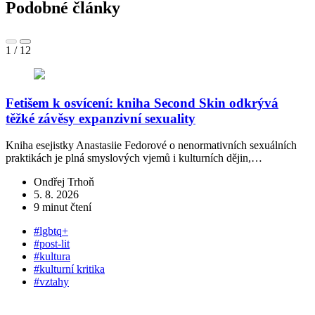
Podobné články
1
/
12
Fetišem k osvícení: kniha Second Skin odkrývá
T
těžké závěsy expanzivní sexuality
R
b
Kniha esejistky Anastasiie Fedorové o nenormativních sexuálních
praktikách je plná smyslových vjemů i kulturních dějin,…
Ondřej Trhoň
5. 8. 2026
9 minut čtení
#lgbtq+
#post-lit
#kultura
#kulturní kritika
#vztahy