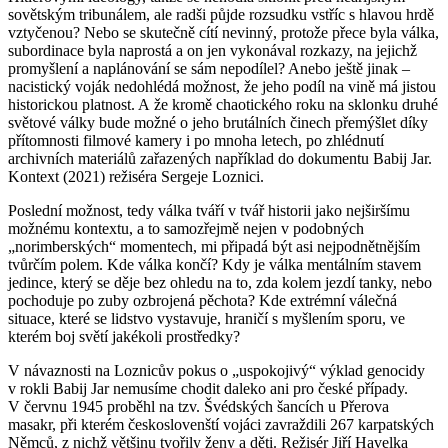
sovětským tribunálem, ale radši půjde rozsudku vstříc s hlavou hrdě
vztyčenou? Nebo se skutečně cítí nevinný, protože přece byla válka,
subordinace byla naprostá a on jen vykonával rozkazy, na jejichž
promyšlení a naplánování se sám nepodílel? Anebo ještě jinak –
nacistický voják nedohlédá možnost, že jeho podíl na vině má jistou
historickou platnost. A že kromě chaotického roku na sklonku druhé
světové války bude možné o jeho brutálních činech přemýšlet díky
přítomnosti filmové kamery i po mnoha letech, po zhlédnutí
archivních materiálů zařazených například do dokumentu Babij Jar.
Kontext (2021) režiséra Sergeje Loznici.
Poslední možnost, tedy válka tváří v tvář historii jako nejširšímu
možnému kontextu, a to samozřejmě nejen v podobných
„norimberských“ momentech, mi připadá být asi nejpodnětnějším
tvůrčím polem. Kde válka končí? Kdy je válka mentálním stavem
jedince, který se děje bez ohledu na to, zda kolem jezdí tanky, nebo
pochoduje po zuby ozbrojená pěchota? Kde extrémní válečná
situace, které se lidstvo vystavuje, hraničí s myšlením sporu, ve
kterém boj světí jakékoli prostředky?
V návaznosti na Loznicův pokus o „uspokojivý“ výklad genocidy
v rokli Babij Jar nemusíme chodit daleko ani pro české případy.
V červnu 1945 proběhl na tzv. Švédských šancích u Přerova
masakr, při kterém českoslovenští vojáci zavraždili 267 karpatských
Němců, z nichž většinu tvořily ženy a děti. Režisér Jiří Havelka