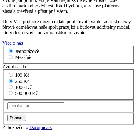
Zvolte podporu, která je Vám nejbližší! Revue Prostor roste –
a s tím i naše odpovědnost. Rádi bychom, aby naše platforma
zůstala otevřená a přístupná všem.
Díky Vaší podpoře můžeme dále publikovat kvalitní autorské texty,
férově odměňovat naše spolupracující a budovat udržitelný model,
který drží nezávislou žurnalistiku při životě.
Více o nás
Jednorázově
Měsíčně
Zvolit částku:
100 Kč
250 Kč
1000 Kč
500 000 Kč
Zabezpečeno
Darujme.cz