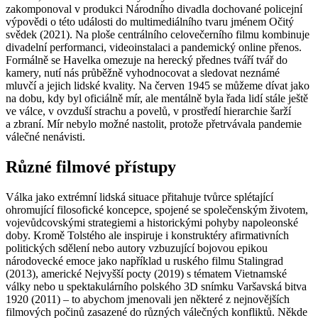
zakomponoval v produkci Národního divadla dochované policejní
výpovědi o této události do multimediálního tvaru jménem Očitý
svědek (2021). Na ploše centrálního celovečerního filmu kombinuje
divadelní performanci, videoinstalaci a pandemický online přenos.
Formálně se Havelka omezuje na herecký přednes tváří tvář do
kamery, nutí nás průběžně vyhodnocovat a sledovat neznámé
mluvčí a jejich lidské kvality. Na červen 1945 se můžeme dívat jako
na dobu, kdy byl oficiálně mír, ale mentálně byla řada lidí stále ještě
ve válce, v ovzduší strachu a povelů, v prostředí hierarchie šarží
a zbraní. Mír nebylo možné nastolit, protože přetrvávala pandemie
válečné nenávisti.
Různé filmové přístupy
Válka jako extrémní lidská situace přitahuje tvůrce splétající
ohromující filosofické koncepce, spojené se společenským životem,
vojevůdcovskými strategiemi a historickými pohyby napoleonské
doby. Kromě Tolstého ale inspiruje i konstruktéry afirmativních
politických sdělení nebo autory vzbuzující bojovou epikou
národovecké emoce jako například u ruského filmu Stalingrad
(2013), americké Nejvyšší pocty (2019) s tématem Vietnamské
války nebo u spektakulárního polského 3D snímku Varšavská bitva
1920 (2011) – to abychom jmenovali jen některé z nejnovějších
filmových počinů zasazené do různých válečných konfliktů. Někde