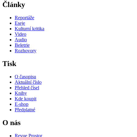
Články
Reportáže
Eseje
Kulturní kritika
Video
Audio
Beletrie
Rozhovory
Tisk
O časopisu
Aktuální číslo
Přehled čísel
Knihy
Kde koupit
E-shop
Předplatné
O nás
Revue Prostor