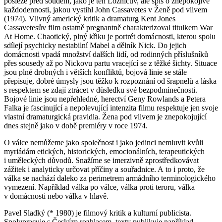
posléze před soudem, jako je ten Loznicův, ale spíš o znepokojivé
každodennosti, jakou vystihl John Cassavetes v Ženě pod vlivem
(1974). Vlivný americký kritik a dramaturg Kent Jones
Cassavetesův film ostatně pregnantně charakterizoval titulkem War
At Home. Chaotický, plný křiku je portrét domácnosti, kterou spolu
sdílejí psychicky nestabilní Mabel a dělník Nick. Do jejich
domácnosti vpadá množství dalších lidí, od rodinných příslušníků
přes sousedy až po Nickovu partu vracející se z těžké šichty. Situace
jsou plné drobných i větších konfliktů, bojová linie se stále
přepisuje, dobré úmysly jsou těžko k rozpoznání od šrapnelů a láska
s respektem se zdají ztrácet v důsledku své bezpodmínečnosti.
Bojové linie jsou nepřehledné, herectví Geny Rowlands a Petera
Falka je fascinující a nepolevující intenzita filmu respektuje jen svoje
vlastní dramaturgická pravidla. Žena pod vlivem je znepokojující
dnes stejně jako v době premiéry v roce 1974.
O válce nemůžeme jako společnost i jako jedinci nemluvit kvůli
myriádám etických, historických, emocionálních, terapeutických
i uměleckých důvodů. Snažíme se imerzivně zprostředkovávat
zážitek i analyticky určovat příčiny a souřadnice. A to i proto, že
válka se nachází daleko za perimetrem armádního terminologického
vymezení. Například válka po válce, válka proti teroru, válka
v domácnosti nebo válka v hlavě.
Pavel Sladký (* 1980) je filmový kritik a kulturní publicista.
Spolupracuje s Českým rozhlasem, texty publikuje například