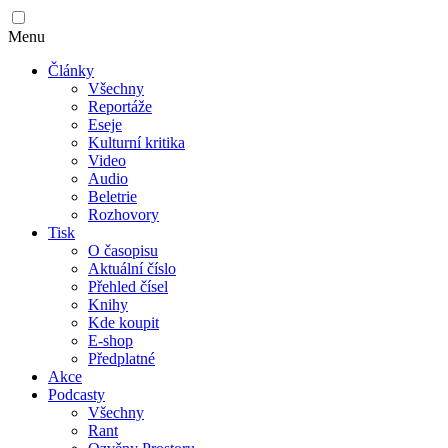
Menu
Články
Všechny
Reportáže
Eseje
Kulturní kritika
Video
Audio
Beletrie
Rozhovory
Tisk
O časopisu
Aktuální číslo
Přehled čísel
Knihy
Kde koupit
E-shop
Předplatné
Akce
Podcasty
Všechny
Rant