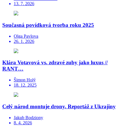
13. 7. 2026
Současná povídková tvorba roku 2025
Olga Pavlova
26. 1. 2026
Klára Votavová vs. zdravé zuby jako luxus //
RANT…
Šimon Holý
18. 12. 2025
Celý národ montuje drony. Reportáž z Ukrajiny
Jakub Bodziony
8. 4. 2026