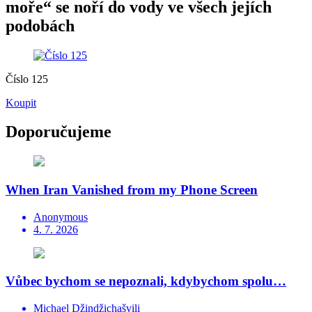
moře“ se noří do vody ve všech jejích
podobách
Číslo 125
Koupit
Doporučujeme
When Iran Vanished from my Phone Screen
Anonymous
4. 7. 2026
Vůbec bychom se nepoznali, kdybychom spolu…
Michael Džindžichašvili