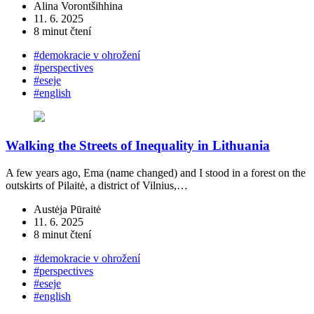
Alina Vorontšihhina
11. 6. 2025
8 minut čtení
#demokracie v ohrožení
#perspectives
#eseje
#english
Walking the Streets of Inequality in Lithuania
A few years ago, Ema (name changed) and I stood in a forest on the
outskirts of Pilaitė, a district of Vilnius,…
Austėja Pūraitė
11. 6. 2025
8 minut čtení
#demokracie v ohrožení
#perspectives
#eseje
#english