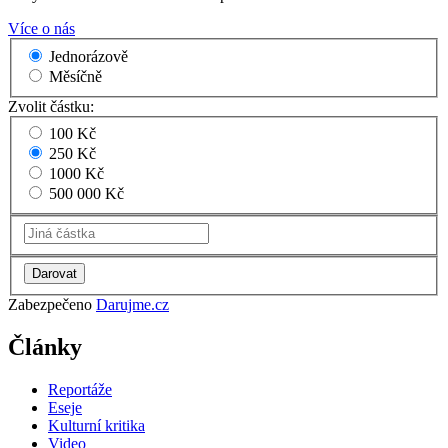
Více o nás
Jednorázově
Měsíčně
Zvolit částku:
100 Kč
250 Kč
1000 Kč
500 000 Kč
Zabezpečeno
Darujme.cz
Články
Reportáže
Eseje
Kulturní kritika
Video