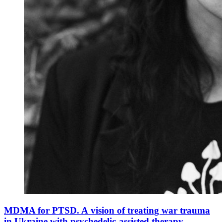
MDMA for PTSD. A vision of treating war trauma
in Ukraine with psychedelic-assisted therapy.