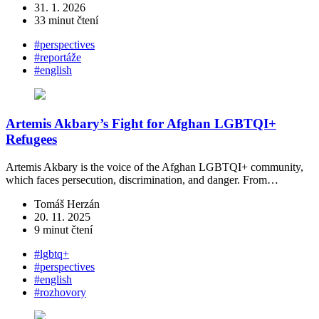
31. 1. 2026
33 minut čtení
#perspectives
#reportáže
#english
Artemis Akbary’s Fight for Afghan LGBTQI+
Refugees
Artemis Akbary is the voice of the Afghan LGBTQI+ community,
which faces persecution, discrimination, and danger. From…
Tomáš Herzán
20. 11. 2025
9 minut čtení
#lgbtq+
#perspectives
#english
#rozhovory