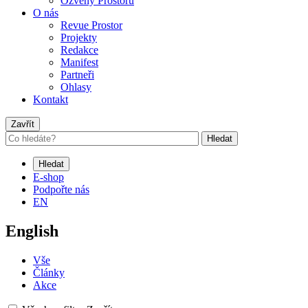
Ozvěny Prostoru
O nás
Revue Prostor
Projekty
Redakce
Manifest
Partneři
Ohlasy
Kontakt
Zavřít
Hledat
Hledat
E-shop
Podpořte nás
EN
English
Vše
Články
Akce