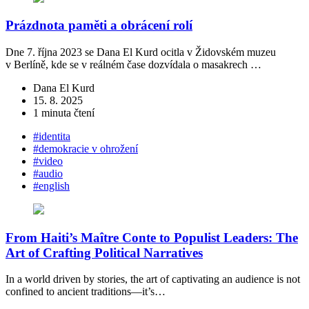
Prázdnota paměti a obrácení rolí
Dne 7. října 2023 se Dana El Kurd ocitla v Židovském muzeu
v Berlíně, kde se v reálném čase dozvídala o masakrech …
Dana El Kurd
15. 8. 2025
1 minuta čtení
#identita
#demokracie v ohrožení
#video
#audio
#english
From Haiti’s Maître Conte to Populist Leaders: The
Art of Crafting Political Narratives
In a world driven by stories, the art of captivating an audience is not
confined to ancient traditions—it’s…