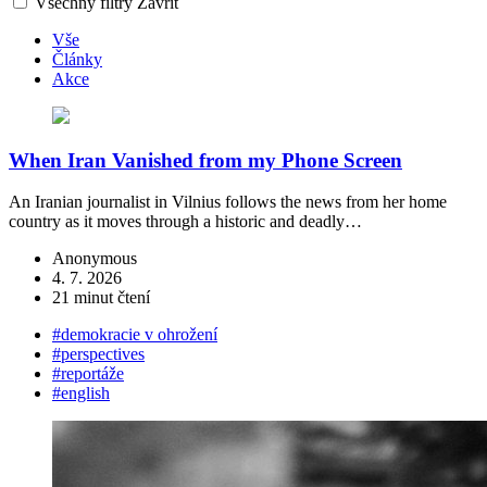
Všechny filtry
Zavřít
Vše
Články
Akce
When Iran Vanished from my Phone Screen
An Iranian journalist in Vilnius follows the news from her home
country as it moves through a historic and deadly…
Anonymous
4. 7. 2026
21 minut čtení
#demokracie v ohrožení
#perspectives
#reportáže
#english