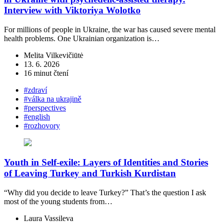
Interview with Viktoriya Wolotko
For millions of people in Ukraine, the war has caused severe mental
health problems. One Ukrainian organization is…
Melita Vilkevičiūtė
13. 6. 2026
16 minut čtení
#zdraví
#válka na ukrajině
#perspectives
#english
#rozhovory
Youth in Self-exile: Layers of Identities and Stories
of Leaving Turkey and Turkish Kurdistan
“Why did you decide to leave Turkey?” That’s the question I ask
most of the young students from…
Laura Vassileva