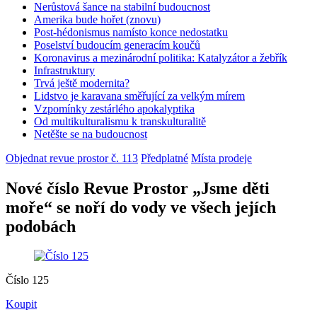
Nerůstová šance na stabilní budoucnost
Amerika bude hořet (znovu)
Post-hédonismus namísto konce nedostatku
Poselství budoucím generacím koučů
Koronavirus a mezinárodní politika: Katalyzátor a žebřík
Infrastruktury
Trvá ještě modernita?
Lidstvo je karavana směřující za velkým mírem
Vzpomínky zestárlého apokalyptika
Od multikulturalismu k transkulturalitě
Netěšte se na budoucnost
Objednat revue prostor č. 113
Předplatné
Místa prodeje
Nové číslo Revue Prostor „Jsme děti
moře“ se noří do vody ve všech jejích
podobách
Číslo 125
Koupit