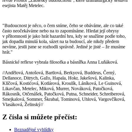
revue Prostor „Záblesky budoucnosti“, které dramaturgicky sestavil
esejista Matěj Metelec.
"Budoucnost je něco, o čem sníme, čeho se obáváme, ale co také
často neočekáváme nebo na to zapomínáme. Hledat její obrysy
v přítomnosti je jako hrát hazardní hru, kdy se snažíme podle toho,
jak dopadla minulá kola, sázet na ta budoucí, ale nikdy předem
nevíme, jestli jsme se rozhodli správně. Jediné je jisté – že musíme
hrát."
Básnické reflexe vybrala filosofka a básnířka Anna Luňáková.
//Andělová, Antošová, Bartlová, Berkyová, Buddeus, Černý,
Dellanoce, Ditrych, Gažo, Hapala, Hokr, Jakešová, Kalinka,
Klíčová, Kostićová, Kotlárová, Kroulík, Láníková, Le Guinová,
Likavčan, Metelec, Miková, Murrer, Nováková, Patočková,
Rákosník, Otčenášek, Patočková, Putna, Schneider, Schreiberová,
Smejkalová, Sommer, Škrabal, Tominová, Uhlová, Vargovčíková,
Vlasáková, Želinský//
Z čísla si můžete přečíst:
Beznadějné vyhlídky