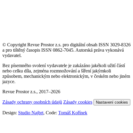
© Copyright Revue Prostor z.s. pro digitální obsah ISSN 3029-8326
a pro tištěný časopis ISSN 0862-7045. Autorská práva vykonává
vydavatel.
Bez písemného svolení vydavatele je zakázáno jakékoli užití částí
nebo celku díla, zejména rozmnožování a šíření jakýmkoli
způsobem, mechanickým nebo elektronickým, v českém nebo jiném
jazyce.
Revue Prostor z.s., 2017–2026
Zásady ochrany osobních údajů
Zásady cookies
Nastavení cookies
Design:
Studio Najbrt
, Code:
Tomáš Kořínek