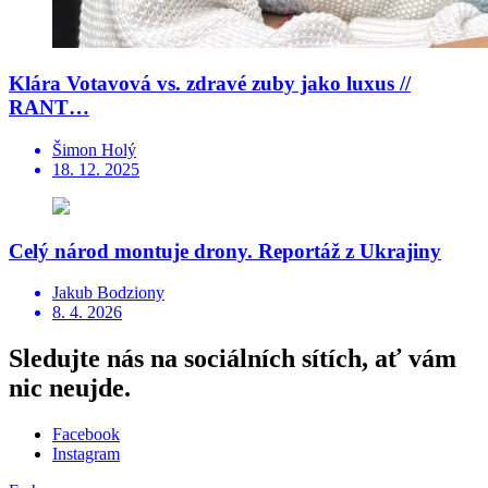
Klára Votavová vs. zdravé zuby jako luxus //
RANT…
Šimon Holý
18. 12. 2025
Celý národ montuje drony. Reportáž z Ukrajiny
Jakub Bodziony
8. 4. 2026
Sledujte nás na sociálních sítích, ať vám
nic neujde.
Facebook
Instagram