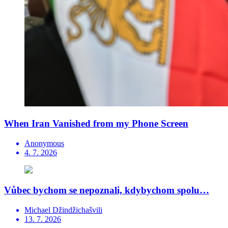
When Iran Vanished from my Phone Screen
Anonymous
4. 7. 2026
Vůbec bychom se nepoznali, kdybychom spolu…
Michael Džindžichašvili
13. 7. 2026