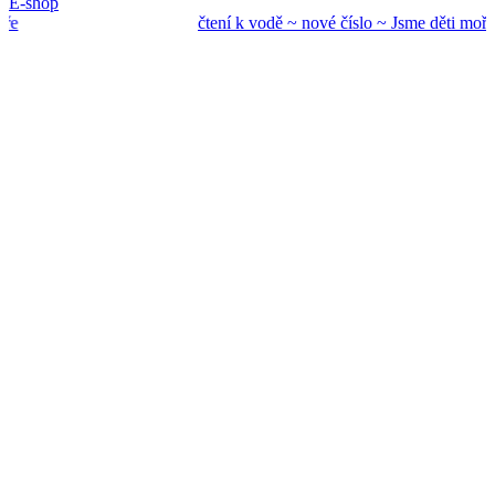
E-shop
čtení k vodě ~ nové
číslo ~ Jsme děti mo
ře