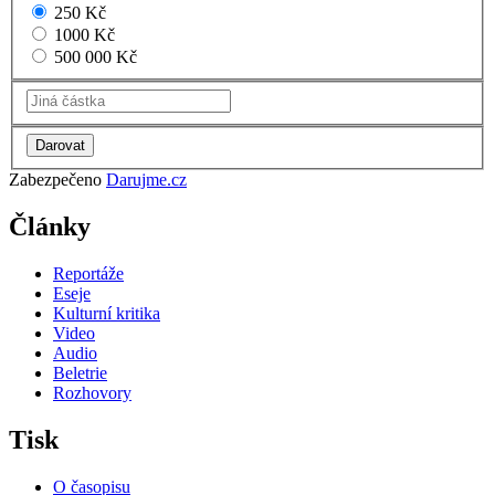
250 Kč
1000 Kč
500 000 Kč
Zabezpečeno
Darujme.cz
Články
Reportáže
Eseje
Kulturní kritika
Video
Audio
Beletrie
Rozhovory
Tisk
O časopisu