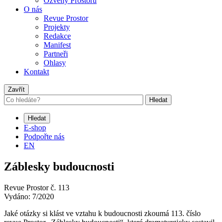
Ozvěny Prostoru
O nás
Revue Prostor
Projekty
Redakce
Manifest
Partneři
Ohlasy
Kontakt
Zavřít
Hledat
Hledat
E-shop
Podpořte nás
EN
Záblesky budoucnosti
Revue Prostor č. 113
Vydáno: 7/2020
Jaké otázky si klást ve vztahu k budoucnosti zkoumá 113. číslo