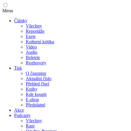
Menu
Články
Všechny
Reportáže
Eseje
Kulturní kritika
Video
Audio
Beletrie
Rozhovory
Tisk
O časopisu
Aktuální číslo
Přehled čísel
Knihy
Kde koupit
E-shop
Předplatné
Akce
Podcasty
Všechny
Rant