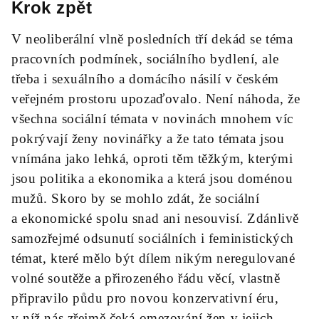
Krok zpět
V neoliberální vlně posledních tří dekád se téma
pracovních podmínek, sociálního bydlení, ale
třeba i sexuálního a domácího násilí v českém
veřejném prostoru upozaďovalo. Není náhoda, že
všechna sociální témata v novinách mnohem víc
pokrývají ženy novinářky a že tato témata jsou
vnímána jako lehká, oproti těm těžkým, kterými
jsou politika a ekonomika a která jsou doménou
mužů. Skoro by se mohlo zdát, že sociální
a ekonomické spolu snad ani nesouvisí. Zdánlivě
samozřejmé odsunutí sociálních i feministických
témat, které mělo být dílem nikým neregulované
volné soutěže a přirozeného řádu věcí, vlastně
připravilo půdu pro novou konzervativní éru,
v níž nás zřejmě čeká omezování žen v jejich