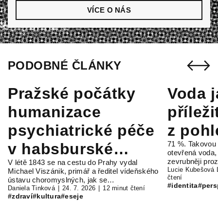
VÍCE O NÁS
PODOBNÉ ČLÁNKY
Pražské počátky
Voda 
humanizace
příleži
psychiatrické péče
z pohl
71 %. Takovou 
v habsburské
otevřená voda, 
zevrubněji pr
V létě 1843 se na cestu do Prahy vydal
monarchii
Lucie Kubešová 
Michael Viszánik, primář a ředitel vídeňského
čtení
ústavu choromyslných, jak se…
#identita
#pers
Daniela Tinková
24. 7. 2026
12 minut čtení
#zdraví
#kultura
#eseje