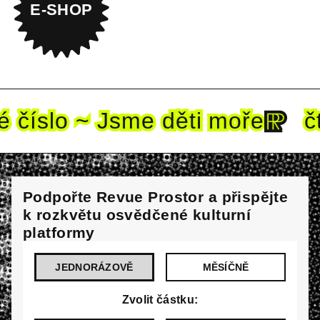
E-SHOP
číslo ~ Jsme děti mo
ře
čte
Podpořte Revue Prostor a přispějte
k rozkvětu osvědčené kulturní
platformy
JEDNORÁZOVĚ
MĚSÍČNĚ
Zvolit částku: