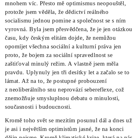
mnohem víc. Přesto mě optimismus neopouštěl,
protože jsem věděla, že dědictví reálného
socialismu jednou pomine a společnost se s ním
vyrovná. Byla jsem přesvědčena, že je jen otázkou
času, kdy českým elitám dojde, že nemůžou
opomíjet všechna sociální a kulturní práva jen
proto, že bojem za sociální spravedlnost se
zaštiťoval minulý režim. A vlastně jsem měla
pravdu. Uplynuly jen tři desítky let a začalo se to
lámat. Až na to, že postupné probouzení
z neoliberálního snu neprovází sebereflexe, což
znemožňuje smysluplnou debatu o minulosti,
současnosti i budoucnosti.
Kromě toho svět se mezitím posunul dál a dnes už
je asi i největším optimistům jasné, že na konci
dějin nejsme. Kromě klimatické krize, která na nás