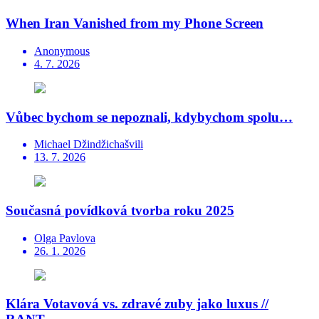
When Iran Vanished from my Phone Screen
Anonymous
4. 7. 2026
Vůbec bychom se nepoznali, kdybychom spolu…
Michael Džindžichašvili
13. 7. 2026
Současná povídková tvorba roku 2025
Olga Pavlova
26. 1. 2026
Klára Votavová vs. zdravé zuby jako luxus //