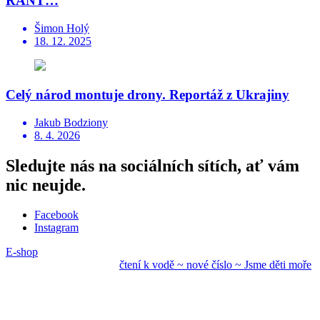
RANT…
Šimon Holý
18. 12. 2025
Celý národ montuje drony. Reportáž z Ukrajiny
Jakub Bodziony
8. 4. 2026
Sledujte nás na sociálních sítích, ať vám
nic neujde.
Facebook
Instagram
E-shop
čtení k vodě ~ nové
číslo ~ Jsme děti mo
ře