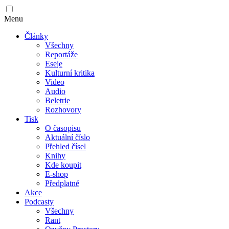
Menu
Články
Všechny
Reportáže
Eseje
Kulturní kritika
Video
Audio
Beletrie
Rozhovory
Tisk
O časopisu
Aktuální číslo
Přehled čísel
Knihy
Kde koupit
E-shop
Předplatné
Akce
Podcasty
Všechny
Rant