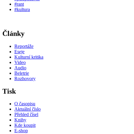
#rant
#kultura
Články
Reportáže
Eseje
Kulturní kritika
Video
Audio
Beletrie
Rozhovory
Tisk
O časopisu
Aktuální číslo
Přehled čísel
Knihy
Kde koupit
E-shop