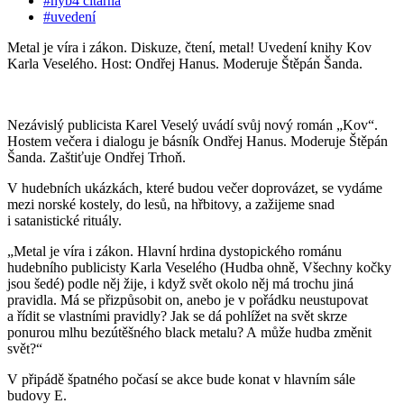
#hyb4 čítárna
#uvedení
Metal je víra i zákon. Diskuze, čtení, metal! Uvedení knihy Kov
Karla Veselého. Host: Ondřej Hanus. Moderuje Štěpán Šanda.
Nezávislý publicista Karel Veselý uvádí svůj nový román „Kov“.
Hostem večera i dialogu je básník Ondřej Hanus. Moderuje Štěpán
Šanda. Zaštiťuje Ondřej Trhoň.
V hudebních ukázkách, které budou večer doprovázet, se vydáme
mezi norské kostely, do lesů, na hřbitovy, a zažijeme snad
i satanistické rituály.
„Metal je víra i zákon. Hlavní hrdina dystopického románu
hudebního publicisty Karla Veselého (Hudba ohně, Všechny kočky
jsou šedé) podle něj žije, i když svět okolo něj má trochu jiná
pravidla. Má se přizpůsobit on, anebo je v pořádku neustupovat
a řídit se vlastními pravidly? Jak se dá pohlížet na svět skrze
ponurou mlhu bezútěšného black metalu? A může hudba změnit
svět?“
V připádě špatného počasí se akce bude konat v hlavním sále
budovy E.