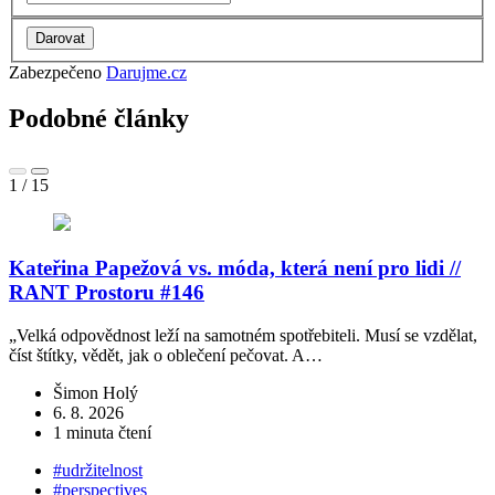
Zabezpečeno
Darujme.cz
Podobné články
1
/
15
Kateřina Papežová vs. móda, která není pro lidi //
RANT Prostoru #146
„Velká odpovědnost leží na samotném spotřebiteli. Musí se vzdělat,
K
číst štítky, vědět, jak o oblečení pečovat. A…
p
Šimon Holý
6. 8. 2026
1 minuta čtení
#udržitelnost
#perspectives