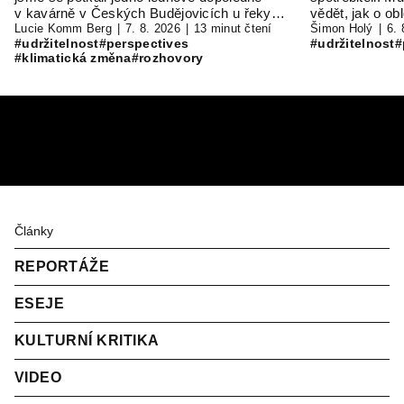
v kavárně v Českých Budějovicích u řeky…
vědět, jak o o
Ouředníkem
Lucie Komm Berg
7. 8. 2026
13 minut čtení
Šimon Holý
6. 
#udržitelnost
#perspectives
#udržitelnost
#
#klimatická změna
#rozhovory
Články
REPORTÁŽE
ESEJE
KULTURNÍ KRITIKA
VIDEO