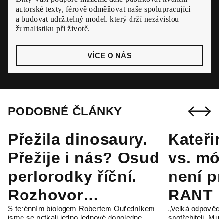
autorské texty, férově odměňovat naše spolupracující
a budovat udržitelný model, který drží nezávislou
žurnalistiku při životě.
VÍCE O NÁS
PODOBNÉ ČLÁNKY
Přežila dinosaury.
Kateř
Přežije i nás? Osud
vs. mó
perlorodky říční.
není pr
Rozhovor
RANT 
S terénním biologem Robertem Ouředníkem
„Velká odpově
s Robertem
#146
jsme se potkali jedno lednové dopoledne
spotřebiteli. Mu