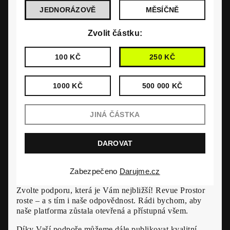
JEDNORÁZOVĚ
MĚSÍČNĚ
Zvolit částku:
100 KČ
250 KČ
1000 KČ
500 000 KČ
Zabezpečeno
Darujme.cz
Zvolte podporu, která je Vám nejbližší! Revue Prostor
roste – a s tím i naše odpovědnost. Rádi bychom, aby
naše platforma zůstala otevřená a přístupná všem.
Díky Vaší podpoře můžeme dále publikovat kvalitní