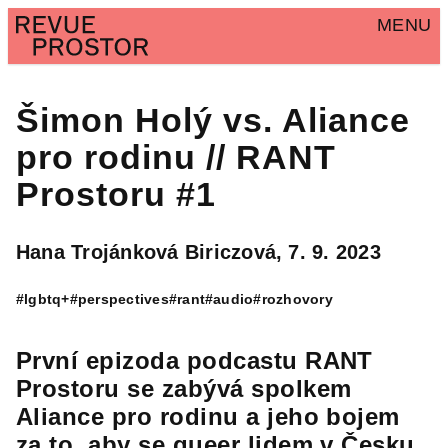
MENU
Šimon Holý vs. Aliance
pro rodinu // RANT
Prostoru #1
Hana Trojánková Biriczová,
7. 9. 2023
#lgbtq+
#perspectives
#rant
#audio
#rozhovory
První epizoda podcastu RANT
Prostoru se zabývá spolkem
Aliance pro rodinu a jeho bojem
za to, aby se queer lidem v Česku