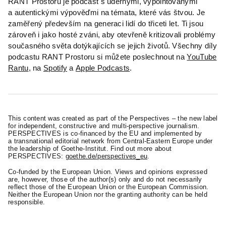
RANT Prostoru je podcast s údernými, vypointovanými
a autentickými výpověďmi na témata, které vás štvou. Je
zaměřený především na generaci lidí do třiceti let. Ti jsou
zároveň i jako hosté zváni, aby otevřeně kritizovali problémy
současného světa dotýkajících se jejich životů. Všechny díly
podcastu RANT Prostoru si můžete poslechnout na
YouTube
Rantu
, na
Spotify
a
Apple Podcasts
.
This content was created as part of the Perspectives – the new label
for independent, constructive and multi-perspective journalism.
PERSPECTIVES is co-financed by the EU and implemented by
a transnational editorial network from Central-Eastern Europe under
the leadership of Goethe-Institut. Find out more about
PERSPECTIVES:
goethe.de/perspectives_eu
.
Co-funded by the European Union. Views and opinions expressed
are, however, those of the author(s) only and do not necessarily
reflect those of the European Union or the European Commission.
Neither the European Union nor the granting authority can be held
responsible.