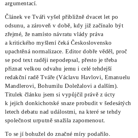
argumentací.
Článek ve Tváři vyšel přibližně dvacet let po
odsunu, a zároveň v době, kdy již začínalo být
zřejmé, že namísto návratu vlády práva
a kritického myšlení čeká Československo
upachtěná normalizace. Editor dobře věděl, proč
se pod text raději nepodepsal, přesto je třeba
přiznat velkou odvahu jemu i celé tehdejší
redakční radě Tváře (Václavu Havlovi, Emanuelu
Mandlerovi, Bohumilu Doležalovi a dalším).
Titulek článku jsem si vypůjčil právě z úcty
k jejich donkichotské snaze probudit v šedesátých
letech debatu nad událostmi, na které se tehdy
společnost urputně snažila zapomenout.
To se jí bohužel do značné míry podařilo.