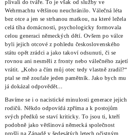
plivali do tváře. To je však od služby ve
Wehrmachtu většinou neuchránilo. Válečná léta
bez otce a jen se strhanou matkou, na které ležela
celá tíha domácnosti, psychologicky formovala
celou generaci německých dětí. Ovšem po válce
byli jejich otcové z pohledu československého
státu opět zrádci a jako takoví odsunuti, či se
rovnou ani nesměli z fronty nebo válečného zajetí
vrátit. „Koho a čím můj otec tedy vlastně zradil?“
ptal se mě zoufale jeden pamětník. Jako bych mu
já dokázal odpovědět...
Bavíme se i o nacistické minulosti generace jejich
rodičů. Někdo odpovídá zpříma a k postojům
svých předků se staví kriticky. To jsou ti, kteří
podobně jako většinová německá společnost
prošli na Západě v šedesátých letech očistným