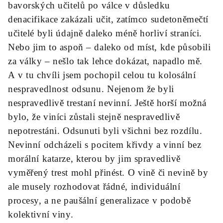
bavorských učitelů po válce v důsledku
denacifikace zakázali učit, zatímco sudetoněmečtí
učitelé byli údajně daleko méně horliví straníci.
Nebo jim to aspoň – daleko od míst, kde působili
za války – nešlo tak lehce dokázat, napadlo mě.
A v tu chvíli jsem pochopil celou tu kolosální
nespravedlnost odsunu. Nejenom že byli
nespravedlivě trestaní nevinní. Ještě horší možná
bylo, že viníci zůstali stejně nespravedlivě
nepotrestáni. Odsunuti byli všichni bez rozdílu.
Nevinní odcházeli s pocitem křivdy a vinní bez
morální katarze, kterou by jim spravedlivě
vyměřený trest mohl přinést. O vině či nevině by
ale musely rozhodovat řádné, individuální
procesy, a ne paušální generalizace v podobě
kolektivní viny.