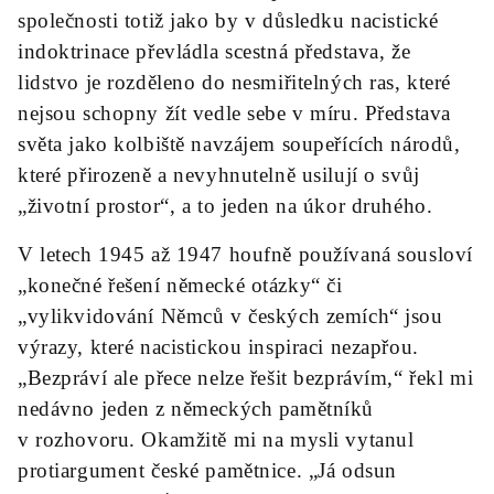
společnosti totiž jako by v důsledku nacistické
indoktrinace převládla scestná představa, že
lidstvo je rozděleno do nesmiřitelných ras, které
nejsou schopny žít vedle sebe v míru. Představa
světa jako kolbiště navzájem soupeřících národů,
které přirozeně a nevyhnutelně usilují o svůj
„životní prostor“, a to jeden na úkor druhého.
V letech 1945 až 1947 houfně používaná sousloví
„konečné řešení německé otázky“ či
„vylikvidování Němců v českých zemích“ jsou
výrazy, které nacistickou inspiraci nezapřou.
„Bezpráví ale přece nelze řešit bezprávím,“ řekl mi
nedávno jeden z německých pamětníků
v rozhovoru. Okamžitě mi na mysli vytanul
protiargument české pamětnice. „Já odsun