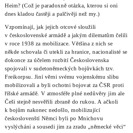
Heim? (Což je paradoxně otázka, kterou si oni
dnes kladou častěji a palčivěji než my.)
Vzpomínají, jak jejich otcové sloužili
v československé armádě a jakým dilematům čelili
v roce 1938 za mobilizace. Většina z nich se
někde schovala či utekli za hranice, nacionalisté se
dokonce za účelem rozbití Československa
spojovali v sudetoněmeckých bojůvkách tzv.
Freikorpsu. Jiní věrni svému vojenskému slibu
mobilizovali a byli ochotni bojovat za ČSR proti
říšské armádě. V atmosféře plné nedůvěry jim ale
Češi stejně nesvěřili zbraně do rukou. A ačkoli
k bojům nakonec nedošlo, mobilizující
českoslovenští Němci byli po Mnichovu
vyslýcháni a sousedi jim za zradu „německé věci“