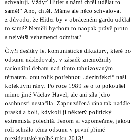
schvaluji. Vždyť Hitler s námi chtěl udělat to
samé!“ Ano, chtěl. Máme ale něco schvalovat
z důvodu, že Hitler by v obráceném gardu udělal
to samé? Neměli bychom to naopak právě proto
s největší vehemencí odmítat?
Čtyři desítky let komunistické diktatury, které po
odsunu následovaly, v zásadě znemožnily
racionální debatu nad tímto tabuizovaným
tématem, onu tolik potřebnou „dezinfekci“ naší
kolektivní rány. Po roce 1989 se o to pokoušel
mimo jiné Václav Havel, ale ani síla jeho
osobnosti nestačila. Zapouzdřená rána tak nadále
praská a bolí, kdykoli ji některý politický
extremista polechtá. Jenom si vzpomeňme, jakou
roli sehrálo téma odsunu v první přímé
prezidentské volbě roku 2013!