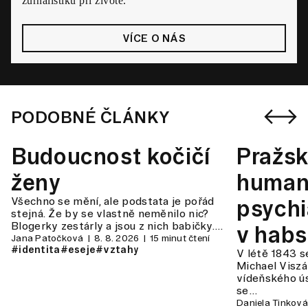
žurnalistiku při životě.
VÍCE O NÁS
PODOBNÉ ČLÁNKY
Budoucnost kočičí
Pražsk
ženy
human
Všechno se mění, ale podstata je pořád
psychi
stejná. Že by se vlastně neměnilo nic?
Blogerky zestárly a jsou z nich babičky.…
v hab
Jana Patočková
8. 8. 2026
15 minut čtení
#identita
#eseje
#vztahy
V létě 1843 s
monarc
Michael Viszán
vídeňského ú
se…
Daniela Tinková