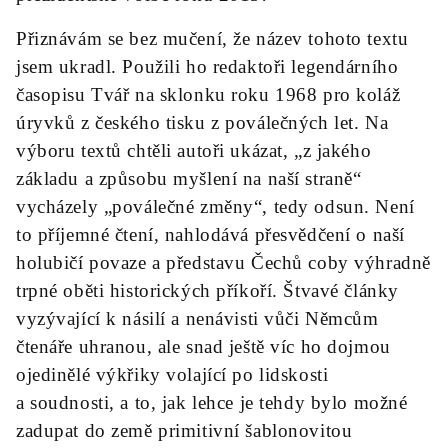
Přiznávám se bez mučení, že název tohoto textu
jsem ukradl. Použili ho redaktoři legendárního
časopisu Tvář na sklonku roku 1968 pro koláž
úryvků z českého tisku z poválečných let. Na
výboru textů chtěli autoři ukázat, „z jakého
základu a způsobu myšlení na naší straně“
vycházely „poválečné změny“, tedy odsun. Není
to příjemné čtení, nahlodává přesvědčení o naší
holubičí povaze a představu Čechů coby výhradně
trpné oběti historických příkoří. Štvavé články
vyzývající k násilí a nenávisti vůči Němcům
čtenáře uhranou, ale snad ještě víc ho dojmou
ojedinělé výkřiky volající po lidskosti
a soudnosti, a to, jak lehce je tehdy bylo možné
zadupat do země primitivní šablonovitou