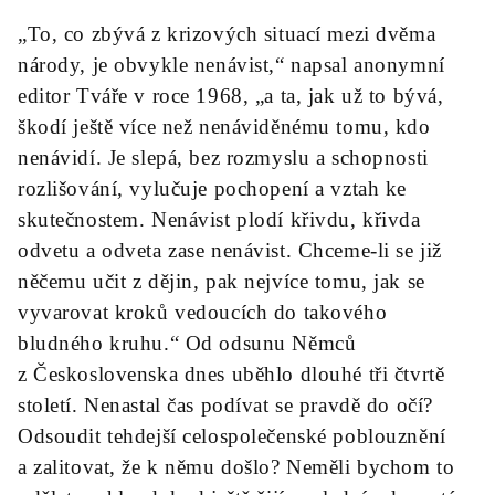
„To, co zbývá z krizových situací mezi dvěma
národy, je obvykle nenávist,“ napsal anonymní
editor Tváře v roce 1968, „a ta, jak už to bývá,
škodí ještě více než nenáviděnému tomu, kdo
nenávidí. Je slepá, bez rozmyslu a schopnosti
rozlišování, vylučuje pochopení a vztah ke
skutečnostem. Nenávist plodí křivdu, křivda
odvetu a odveta zase nenávist. Chceme-li se již
něčemu učit z dějin, pak nejvíce tomu, jak se
vyvarovat kroků vedoucích do takového
bludného kruhu.“ Od odsunu Němců
z Československa dnes uběhlo dlouhé tři čtvrtě
století. Nenastal čas podívat se pravdě do očí?
Odsoudit tehdejší celospolečenské poblouznění
a zalitovat, že k němu došlo? Neměli bychom to