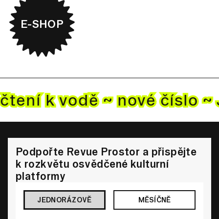
E-SHOP
čtení k vodě ~ nové
číslo ~
Podpořte Revue Prostor a přispějte
k rozkvětu osvědčené kulturní
platformy
JEDNORÁZOVĚ
MĚSÍČNĚ