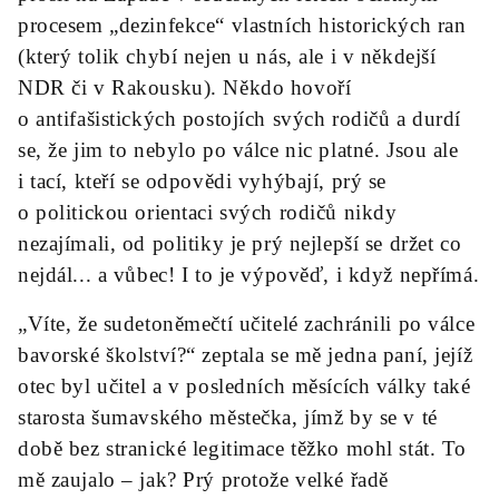
procesem „dezinfekce“ vlastních historických ran
(který tolik chybí nejen u nás, ale i v někdejší
NDR či v Rakousku). Někdo hovoří
o antifašistických postojích svých rodičů a durdí
se, že jim to nebylo po válce nic platné. Jsou ale
i tací, kteří se odpovědi vyhýbají, prý se
o politickou orientaci svých rodičů nikdy
nezajímali, od politiky je prý nejlepší se držet co
nejdál... a vůbec! I to je výpověď, i když nepřímá.
„Víte, že sudetoněmečtí učitelé zachránili po válce
bavorské školství?“ zeptala se mě jedna paní, jejíž
otec byl učitel a v posledních měsících války také
starosta šumavského městečka, jímž by se v té
době bez stranické legitimace těžko mohl stát. To
mě zaujalo – jak? Prý protože velké řadě