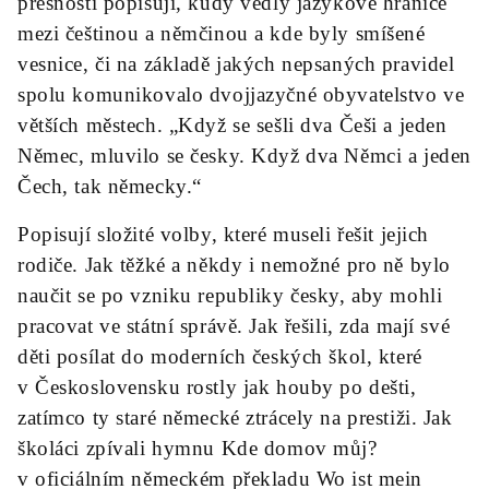
přesností popisují, kudy vedly jazykové hranice
mezi češtinou a němčinou a kde byly smíšené
vesnice, či na základě jakých nepsaných pravidel
spolu komunikovalo dvojjazyčné obyvatelstvo ve
větších městech. „Když se sešli dva Češi a jeden
Němec, mluvilo se česky. Když dva Němci a jeden
Čech, tak německy.“
Popisují složité volby, které museli řešit jejich
rodiče. Jak těžké a někdy i nemožné pro ně bylo
naučit se po vzniku republiky česky, aby mohli
pracovat ve státní správě. Jak řešili, zda mají své
děti posílat do moderních českých škol, které
v Československu rostly jak houby po dešti,
zatímco ty staré německé ztrácely na prestiži. Jak
školáci zpívali hymnu Kde domov můj?
v oficiálním německém překladu Wo ist mein