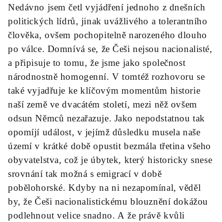
Nedávno jsem četl vyjádření jednoho z dnešních
politických lídrů, jinak uvážlivého a tolerantního
člověka, ovšem pochopitelně narozeného dlouho
po válce. Domnívá se, že Češi nejsou nacionalisté,
a připisuje to tomu, že jsme jako společnost
národnostně homogenní. V tomtéž rozhovoru se
také vyjadřuje ke klíčovým momentům historie
naší země ve dvacátém století, mezi něž ovšem
odsun Němců nezařazuje. Jako nepodstatnou tak
opomíjí událost, v jejímž důsledku musela naše
území v krátké době opustit bezmála třetina všeho
obyvatelstva, což je úbytek, který historicky snese
srovnání tak možná s emigrací v době
pobělohorské. Kdyby na ni nezapomínal, věděl
by, že Češi nacionalistickému blouznění dokážou
podlehnout velice snadno. A že právě kvůli