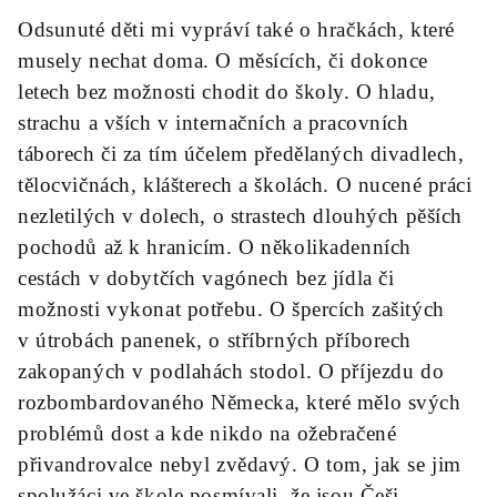
Odsunuté děti mi vypráví také o hračkách, které
musely nechat doma. O měsících, či dokonce
letech bez možnosti chodit do školy. O hladu,
strachu a vších v internačních a pracovních
táborech či za tím účelem předělaných divadlech,
tělocvičnách, klášterech a školách. O nucené práci
nezletilých v dolech, o strastech dlouhých pěších
pochodů až k hranicím. O několikadenních
cestách v dobytčích vagónech bez jídla či
možnosti vykonat potřebu. O špercích zašitých
v útrobách panenek, o stříbrných příborech
zakopaných v podlahách stodol. O příjezdu do
rozbombardovaného Německa, které mělo svých
problémů dost a kde nikdo na ožebračené
přivandrovalce nebyl zvědavý. O tom, jak se jim
spolužáci ve škole posmívali, že jsou Češi...