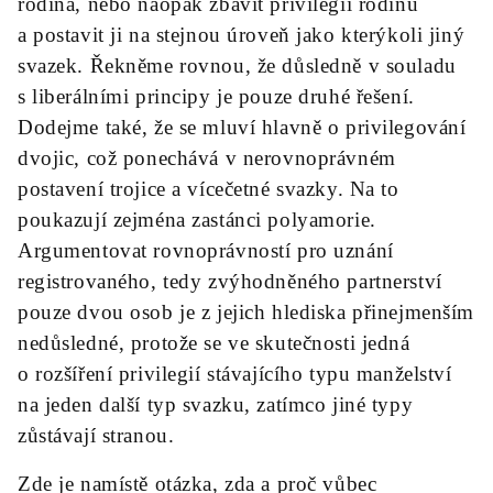
rodina, nebo naopak zbavit privilegií rodinu
a postavit ji na stejnou úroveň jako kterýkoli jiný
svazek. Řekněme rovnou, že důsledně v souladu
s liberálními principy je pouze druhé řešení.
Dodejme také, že se mluví hlavně o privilegování
dvojic, což ponechává v nerovnoprávném
postavení trojice a vícečetné svazky. Na to
poukazují zejména zastánci polyamorie.
Argumentovat rovnoprávností pro uznání
registrovaného, tedy zvýhodněného partnerství
pouze dvou osob je z jejich hlediska přinejmenším
nedůsledné, protože se ve skutečnosti jedná
o rozšíření privilegií stávajícího typu manželství
na jeden další typ svazku, zatímco jiné typy
zůstávají stranou.
Zde je namístě otázka, zda a proč vůbec