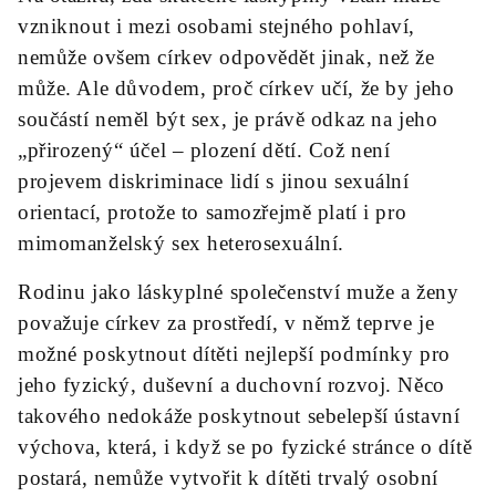
vzniknout i mezi osobami stejného pohlaví,
nemůže ovšem církev odpovědět jinak, než že
může. Ale důvodem, proč církev učí, že by jeho
součástí neměl být sex, je právě odkaz na jeho
„přirozený“ účel – plození dětí. Což není
projevem diskriminace lidí s jinou sexuální
orientací, protože to samozřejmě platí i pro
mimomanželský sex heterosexuální.
Rodinu jako láskyplné společenství muže a ženy
považuje církev za prostředí, v němž teprve je
možné poskytnout dítěti nejlepší podmínky pro
jeho fyzický, duševní a duchovní rozvoj. Něco
takového nedokáže poskytnout sebelepší ústavní
výchova, která, i když se po fyzické stránce o dítě
postará, nemůže vytvořit k dítěti trvalý osobní