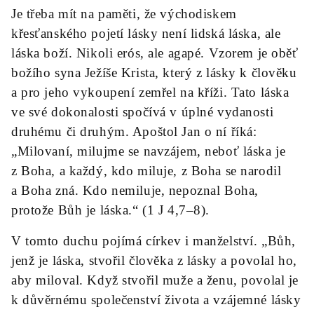
Je třeba mít na paměti, že východiskem
křesťanského pojetí lásky není lidská láska, ale
láska boží. Nikoli erós, ale agapé. Vzorem je oběť
božího syna Ježíše Krista, který z lásky k člověku
a pro jeho vykoupení zemřel na kříži. Tato láska
ve své dokonalosti spočívá v úplné vydanosti
druhému či druhým. Apoštol Jan o ní říká:
„Milovaní, milujme se navzájem, neboť láska je
z Boha, a každý, kdo miluje, z Boha se narodil
a Boha zná. Kdo nemiluje, nepoznal Boha,
protože Bůh je láska.“ (1 J 4,7–8).
V tomto duchu pojímá církev i manželství. „Bůh,
jenž je láska, stvořil člověka z lásky a povolal ho,
aby miloval. Když stvořil muže a ženu, povolal je
k důvěrnému společenství života a vzájemné lásky