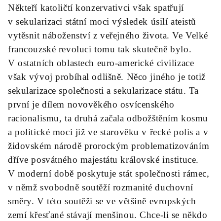
Někteří katoličtí konzervativci však spatřují
v sekularizaci státní moci výsledek úsilí ateistů
vytěsnit náboženství z veřejného života. Ve Velké
francouzské revoluci tomu tak skutečně bylo.
V ostatních oblastech euro-americké civilizace
však vývoj probíhal odlišně. Něco jiného je totiž
sekularizace společnosti a sekularizace státu. Ta
první je dílem novověkého osvícenského
racionalismu, ta druhá začala odbožštěním kosmu
a politické moci již ve starověku v řecké polis a v
židovském národě prorockým problematizováním
dříve posvátného majestátu královské instituce.
V moderní době poskytuje stát společnosti rámec,
v němž svobodně soutěží rozmanité duchovní
směry. V této soutěži se ve většině evropských
zemí křesťané stávají menšinou. Chce-li se někdo