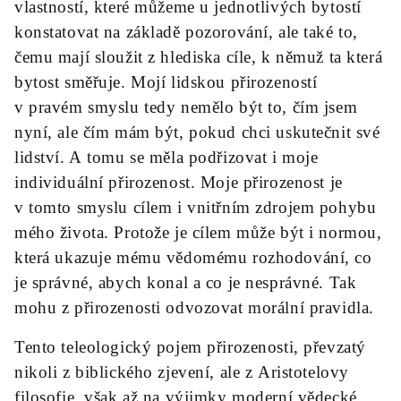
vlastností, které můžeme u jednotlivých bytostí
konstatovat na základě pozorování, ale také to,
čemu mají sloužit z hlediska cíle, k němuž ta která
bytost směřuje. Mojí lidskou přirozeností
v pravém smyslu tedy nemělo být to, čím jsem
nyní, ale čím mám být, pokud chci uskutečnit své
lidství. A tomu se měla podřizovat i moje
individuální přirozenost. Moje přirozenost je
v tomto smyslu cílem i vnitřním zdrojem pohybu
mého života. Protože je cílem může být i normou,
která ukazuje mému vědomému rozhodování, co
je správné, abych konal a co je nesprávné. Tak
mohu z přirozenosti odvozovat morální pravidla.
Tento teleologický pojem přirozenosti, převzatý
nikoli z biblického zjevení, ale z Aristotelovy
filosofie, však až na výjimky moderní vědecké