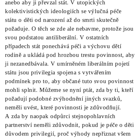
anebo aby ji převzal stát. V utopických
kolektivistických ideologiích se výlučná péče
státu o děti od narození až do smrti skutečně
požaduje. O těch se zde ale nebavme, protože jsou
svou podstatou antiliberální. V ostatních
případech stát ponechává péči a výchovu dětí
rodině a ukládá pod hrozbou trestu povinnost, aby
ji nezanedbávala. V umírněném liberálním pojetí
státu jsou privilegia spojena s vytvářením
podmínek pro to, aby občané tuto svou povinnost
mohli splnit. Můžeme se nyní ptát, zda by ti, kteří
požadují podobné zvýhodnění jiných svazků,
neměli uvést, které povinnosti je zdůvodňují.
A zda by naopak odpůrci stejnopohlavních
partnerství neměli zdůvodnit, pokud je péče o děti
důvodem privilegií, proč výhody nepřiznat všem