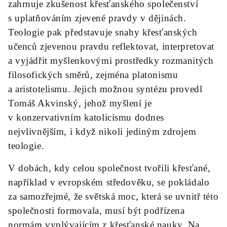
zahrnuje zkušenost křesťanského společenství
s uplatňováním zjevené pravdy v dějinách.
Teologie pak představuje snahy křesťanských
učenců zjevenou pravdu reflektovat, interpretovat
a vyjádřit myšlenkovými prostředky rozmanitých
filosofických směrů, zejména platonismu
a aristotelismu. Jejich možnou syntézu provedl
Tomáš Akvinský, jehož myšlení je
v konzervativním katolicismu dodnes
nejvlivnějším, i když nikoli jediným zdrojem
teologie.
V dobách, kdy celou společnost tvořili křesťané,
například v evropském středověku, se pokládalo
za samozřejmé, že světská moc, která se uvnitř této
společnosti formovala, musí být podřízena
normám vyplývajícím z křesťanské nauky. Na