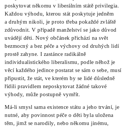
poskytovat někomu v liberálním státě privilegia.
Každou výhodu, kterou stát poskytuje jedněm
a druhým nikoli, je proto třeba pokaždé zvláště
zdůvodnit. V případě manželství se jako důvod
uvádějí děti. Nový občánek přichází na svět
bezmocný a bez péče a výchovy od druhých lidí
prostě zahyne. I zastánce radikálně
individualistického liberalismu, podle něhož je
věcí každého jedince postarat se sám o sebe, musí
připustit, že stát, ve kterém by se lidé důsledně
řídili pravidlem neposkytovat žádné takové
výhody, může postupně vymřít.
Má-li smysl sama existence státu a jeho trvání, je
nutné, aby povinnost péče o děti byla uložena
těm, jimž se narodily, nebo někomu jinému,