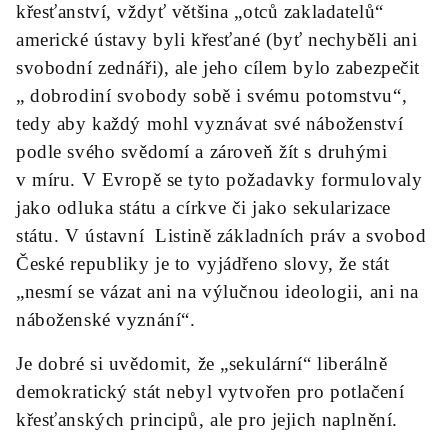
křesťanství, vždyť většina „otců zakladatelů“
americké ústavy byli křesťané (byť nechyběli ani
svobodní zednáři), ale jeho cílem bylo zabezpečit
„ dobrodiní svobody sobě i svému potomstvu“,
tedy aby každý mohl vyznávat své náboženství
podle svého svědomí a zároveň žít s druhými
v míru. V Evropě se tyto požadavky formulovaly
jako odluka státu a církve či jako sekularizace
státu. V ústavní Listině základních práv a svobod
České republiky je to vyjádřeno slovy, že stát
„nesmí se vázat ani na výlučnou ideologii, ani na
náboženské vyznání“.
Je dobré si uvědomit, že „sekulární“ liberálně
demokratický stát nebyl vytvořen pro potlačení
křesťanských principů, ale pro jejich naplnění.