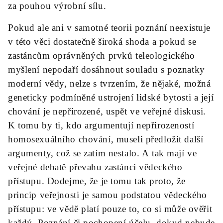
za pouhou výrobní sílu.
Pokud ale ani v samotné teorii poznání neexistuje
v této věci dostatečně široká shoda a pokud se
zastáncům oprávněných prvků teleologického
myšlení nepodaří dosáhnout souladu s poznatky
moderní vědy, nelze s tvrzením, že nějaké, možná
geneticky podmíněné ustrojení lidské bytosti a její
chování je nepřirozené, uspět ve veřejné diskusi.
K tomu by ti, kdo argumentují nepřirozeností
homosexuálního chování, museli předložit další
argumenty, což se zatím nestalo. A tak mají ve
veřejné debatě převahu zastánci vědeckého
přístupu. Dodejme, že je tomu tak proto, že
princip veřejnosti je samou podstatou vědeckého
přístupu: ve vědě platí pouze to, co si může ověřit
každý. Poznání či pochopení účelu, dokud nebude