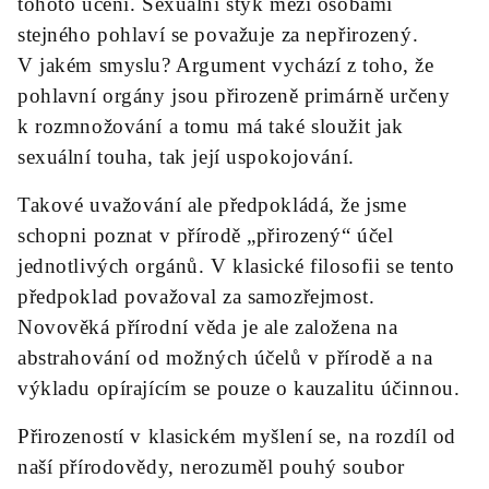
tohoto učení. Sexuální styk mezi osobami
stejného pohlaví se považuje za nepřirozený.
V jakém smyslu? Argument vychází z toho, že
pohlavní orgány jsou přirozeně primárně určeny
k rozmnožování a tomu má také sloužit jak
sexuální touha, tak její uspokojování.
Takové uvažování ale předpokládá, že jsme
schopni poznat v přírodě „přirozený“ účel
jednotlivých orgánů. V klasické filosofii se tento
předpoklad považoval za samozřejmost.
Novověká přírodní věda je ale založena na
abstrahování od možných účelů v přírodě a na
výkladu opírajícím se pouze o kauzalitu účinnou.
Přirozeností v klasickém myšlení se, na rozdíl od
naší přírodovědy, nerozuměl pouhý soubor