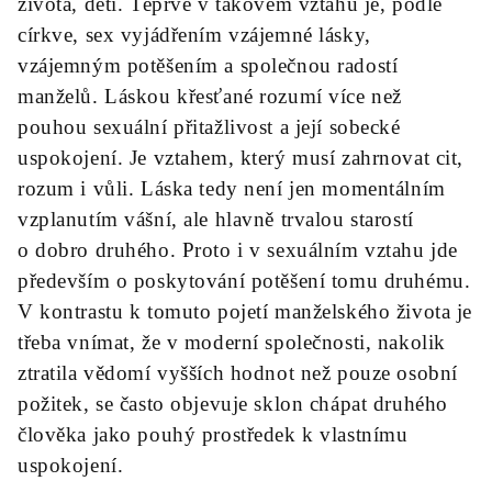
života, dětí. Teprve v takovém vztahu je, podle
církve, sex vyjádřením vzájemné lásky,
vzájemným potěšením a společnou radostí
manželů. Láskou křesťané rozumí více než
pouhou sexuální přitažlivost a její sobecké
uspokojení. Je vztahem, který musí zahrnovat cit,
rozum i vůli. Láska tedy není jen momentálním
vzplanutím vášní, ale hlavně trvalou starostí
o dobro druhého. Proto i v sexuálním vztahu jde
především o poskytování potěšení tomu druhému.
V kontrastu k tomuto pojetí manželského života je
třeba vnímat, že v moderní společnosti, nakolik
ztratila vědomí vyšších hodnot než pouze osobní
požitek, se často objevuje sklon chápat druhého
člověka jako pouhý prostředek k vlastnímu
uspokojení.