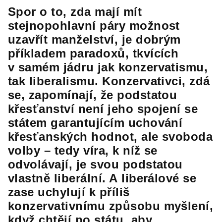
Spor o to, zda mají mít
stejnopohlavní páry možnost
uzavřít manželství, je dobrým
příkladem paradoxů, tkvících
v samém jádru jak konzervatismu,
tak liberalismu. Konzervativci, zdá
se, zapomínají, že podstatou
křesťanství není jeho spojení se
státem garantujícím uchování
křesťanských hodnot, ale svoboda
volby – tedy víra, k níž se
odvolávají, je svou podstatou
vlastně liberální. A liberálové se
zase uchylují k příliš
konzervativnímu způsobu myšlení,
když chtějí po státu, aby