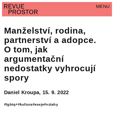
MENU
Manželství, rodina,
partnerství a adopce.
O tom, jak
argumentační
nedostatky vyhrocují
spory
Daniel Kroupa,
15. 9. 2022
#lgbtq+
#kultura
#eseje
#vztahy