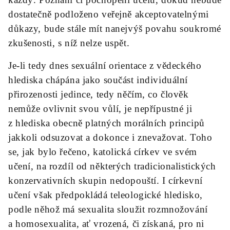
dostatečně podloženo veřejně akceptovatelnými
důkazy, bude stále mít nanejvýš povahu soukromé
zkušenosti, s níž nelze uspět.
Je-li tedy dnes sexuální orientace z vědeckého
hlediska chápána jako součást individuální
přirozenosti jedince, tedy něčím, co člověk
nemůže ovlivnit svou vůlí, je nepřípustné ji
z hlediska obecně platných morálních principů
jakkoli odsuzovat a dokonce i znevažovat. Toho
se, jak bylo řečeno, katolická církev ve svém
učení, na rozdíl od některých tradicionalistických
konzervativních skupin nedopouští. I církevní
učení však předpokládá teleologické hledisko,
podle něhož má sexualita sloužit rozmnožování
a homosexualita, ať vrozená, či získaná, pro ni