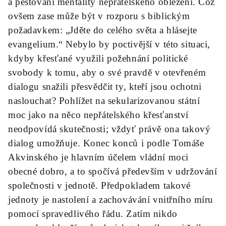
a pěstování mentality nepřátelského obležení. Což
ovšem zase může být v rozporu s biblickým
požadavkem: „Jděte do celého světa a hlásejte
evangelium.“ Nebylo by poctivější v této situaci,
kdyby křesťané využili požehnání politické
svobody k tomu, aby o své pravdě v otevřeném
dialogu snažili přesvědčit ty, kteří jsou ochotni
naslouchat? Pohlížet na sekularizovanou státní
moc jako na něco nepřátelského křesťanství
neodpovídá skutečnosti; vždyť právě ona takový
dialog umožňuje. Konec konců i podle Tomáše
Akvinského je hlavním účelem vládní moci
obecné dobro, a to spočívá především v udržování
společnosti v jednotě. Předpokladem takové
jednoty je nastolení a zachovávání vnitřního míru
pomocí spravedlivého řádu. Zatím nikdo