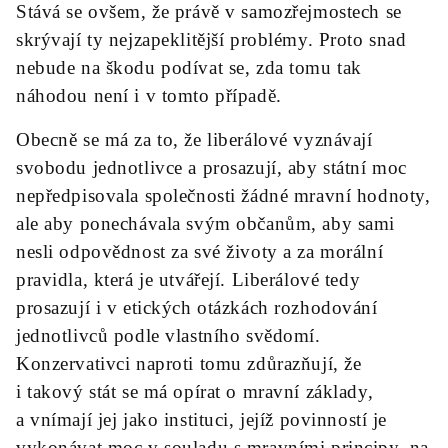
Stává se ovšem, že právě v samozřejmostech se
skrývají ty nejzapeklitější problémy. Proto snad
nebude na škodu podívat se, zda tomu tak
náhodou není i v tomto případě.
Obecně se má za to, že liberálové vyznávají
svobodu jednotlivce a prosazují, aby státní moc
nepředpisovala společnosti žádné mravní hodnoty,
ale aby ponechávala svým občanům, aby sami
nesli odpovědnost za své životy a za morální
pravidla, která je utvářejí. Liberálové tedy
prosazují i v etických otázkách rozhodování
jednotlivců podle vlastního svědomí.
Konzervativci naproti tomu zdůrazňují, že
i takový stát se má opírat o mravní základy,
a vnímají jej jako instituci, jejíž povinností je
vykonávat moc v souladu s mravními principy, na