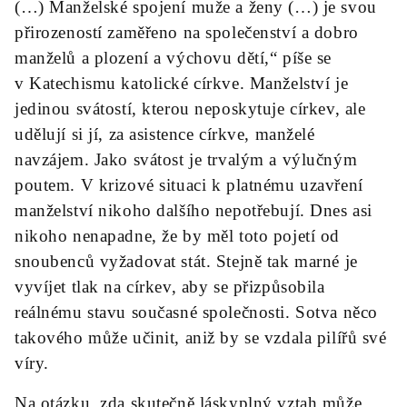
(…) Manželské spojení muže a ženy (…) je svou
přirozeností zaměřeno na společenství a dobro
manželů a plození a výchovu dětí,“ píše se
v Katechismu katolické církve. Manželství je
jedinou svátostí, kterou neposkytuje církev, ale
udělují si jí, za asistence církve, manželé
navzájem. Jako svátost je trvalým a výlučným
poutem. V krizové situaci k platnému uzavření
manželství nikoho dalšího nepotřebují. Dnes asi
nikoho nenapadne, že by měl toto pojetí od
snoubenců vyžadovat stát. Stejně tak marné je
vyvíjet tlak na církev, aby se přizpůsobila
reálnému stavu současné společnosti. Sotva něco
takového může učinit, aniž by se vzdala pilířů své
víry.
Na otázku, zda skutečně láskyplný vztah může