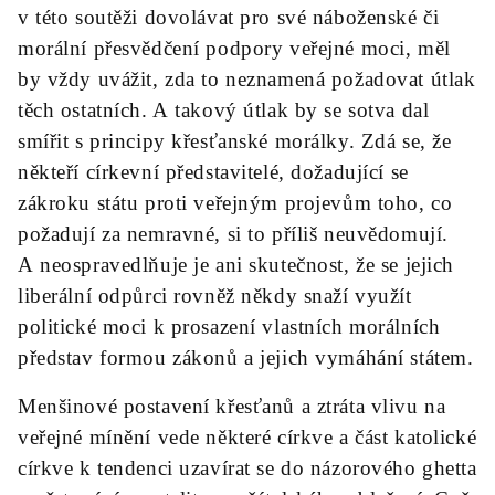
v této soutěži dovolávat pro své náboženské či
morální přesvědčení podpory veřejné moci, měl
by vždy uvážit, zda to neznamená požadovat útlak
těch ostatních. A takový útlak by se sotva dal
smířit s principy křesťanské morálky. Zdá se, že
někteří církevní představitelé, dožadující se
zákroku státu proti veřejným projevům toho, co
požadují za nemravné, si to příliš neuvědomují.
A neospravedlňuje je ani skutečnost, že se jejich
liberální odpůrci rovněž někdy snaží využít
politické moci k prosazení vlastních morálních
představ formou zákonů a jejich vymáhání státem.
Menšinové postavení křesťanů a ztráta vlivu na
veřejné mínění vede některé církve a část katolické
církve k tendenci uzavírat se do názorového ghetta