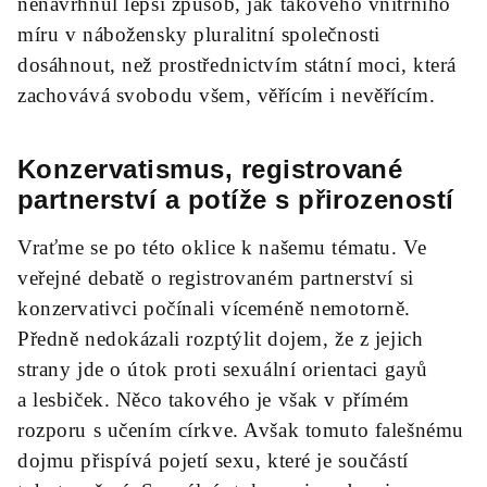
nenavrhnul lepší způsob, jak takového vnitřního
míru v nábožensky pluralitní společnosti
dosáhnout, než prostřednictvím státní moci, která
zachovává svobodu všem, věřícím i nevěřícím.
Konzervatismus, registrované
partnerství a potíže s přirozeností
Vraťme se po této oklice k našemu tématu. Ve
veřejné debatě o registrovaném partnerství si
konzervativci počínali víceméně nemotorně.
Předně nedokázali rozptýlit dojem, že z jejich
strany jde o útok proti sexuální orientaci gayů
a lesbiček. Něco takového je však v přímém
rozporu s učením církve. Avšak tomuto falešnému
dojmu přispívá pojetí sexu, které je součástí