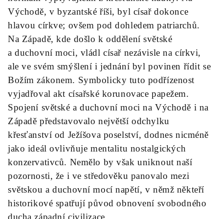
Východě, v byzantské říši, byl císař dokonce
hlavou církve; ovšem pod dohledem patriarchů.
Na Západě, kde došlo k oddělení světské
a duchovní moci, vládl císař nezávisle na církvi,
ale ve svém smýšlení i jednání byl povinen řídit se
Božím zákonem. Symbolicky tuto podřízenost
vyjadřoval akt císařské korunovace papežem.
Spojení světské a duchovní moci na Východě i na
Západě představovalo největší odchylku
křesťanství od Ježíšova poselství, dodnes nicméně
jako ideál ovlivňuje mentalitu nostalgických
konzervativců. Nemělo by však uniknout naší
pozornosti, že i ve středověku panovalo mezi
světskou a duchovní mocí napětí, v němž někteří
historikové spatřují původ obnovení svobodného
ducha západní civilizace.