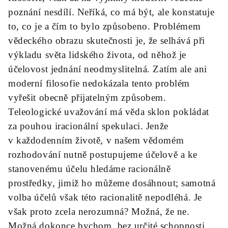
poznání nesdílí. Neříká, co má být, ale konstatuje
to, co je a čím to bylo způsobeno. Problémem
vědeckého obrazu skutečnosti je, že selhává při
výkladu světa lidského života, od něhož je
účelovost jednání neodmyslitelná. Zatím ale ani
moderní filosofie nedokázala tento problém
vyřešit obecně přijatelným způsobem.
Teleologické uvažování má věda sklon pokládat
za pouhou iracionální spekulaci. Jenže
v každodenním životě, v našem vědomém
rozhodování nutně postupujeme účelově a ke
stanovenému účelu hledáme racionálně
prostředky, jimiž ho můžeme dosáhnout; samotná
volba účelů však této racionalitě nepodléhá. Je
však proto zcela nerozumná? Možná, že ne.
Možná dokonce bychom bez určité schopnosti