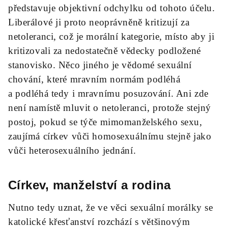
představuje objektivní odchylku od tohoto účelu.
Liberálové ji proto neoprávněně kritizují za
netoleranci, což je morální kategorie, místo aby ji
kritizovali za nedostatečně vědecky podložené
stanovisko. Něco jiného je vědomé sexuální
chování, které mravním normám podléhá
a podléhá tedy i mravnímu posuzování. Ani zde
není namístě mluvit o netoleranci, protože stejný
postoj, pokud se týče mimomanželského sexu,
zaujímá církev vůči homosexuálnímu stejně jako
vůči heterosexuálního jednání.
C
írkev, manželství a rodina
Nutno tedy uznat, že ve věci sexuální morálky se
katolické křesťanství rozchází s většinovým