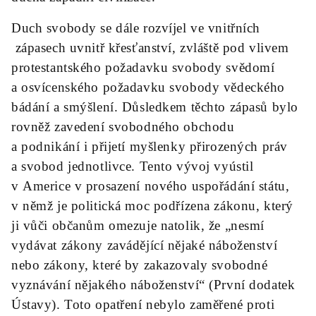
Duch svobody se dále rozvíjel ve vnitřních
zápasech uvnitř křesťanství, zvláště pod vlivem
protestantského požadavku svobody svědomí
a osvícenského požadavku svobody vědeckého
bádání a smýšlení. Důsledkem těchto zápasů bylo
rovněž zavedení svobodného obchodu
a podnikání i přijetí myšlenky přirozených práv
a svobod jednotlivce. Tento vývoj vyústil
v Americe v prosazení nového uspořádání státu,
v němž je politická moc podřízena zákonu, který
ji vůči občanům omezuje natolik, že „nesmí
vydávat zákony zavádějící nějaké náboženství
nebo zákony, které by zakazovaly svobodné
vyznávání nějakého náboženství“ (První dodatek
Ústavy). Toto opatření nebylo zaměřené proti