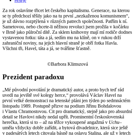
#eseje
Za rok oslavíme třicet let českého kapitalismu. Generace, na kterou
se ty předchozí těšily jako na tu první „nezkaženou komunismem“,
je už dávno rozptýlená v různých patrech společnosti. Patřím k ní.
Sametovou, nebo chcete-li něžnou revoluci jsem prožila v kočárku
v Brně jako půlroční dítě. Za sklem knihovny mají mí rodiče dodnes
vystavenou fotku: táta a já, sedím mu na klíně, on v rukou drží
zahraniční noviny, na jejich hlavní straně je obří fotka Havla.
Všichni tři, Havel, táta a já, se tváříme šťastně.
©Barbora Klimszová
Prezident paradoxu
„Mé původní povolání je dramatický autor, a proto bych teď rád
uvedl na jeviště své kolegy herce,“ provolává Václav Havel na
první velké demonstraci na letenské pláni jen týden po sedmnáctém
listopadu 1989. Postupně přizve na podium Jiřinu Bohdalovou
i Vlastu Chramostovou. Cit pro dramatický, stejně jako pro absurdní
detail se Havlovi nikdy nedal upřít. Prominentní československá
herečka, která si to – až na těžce vykoupené angažmá v
Uchu
–
uměla vždycky dobře zařídit, a bytová divadelnice, která sice ještě
v padesátých letech citovala básně na oslavu Stalina, ale už v letech