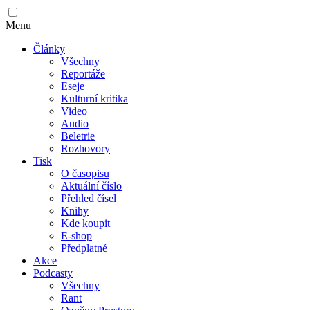
Menu
Články
Všechny
Reportáže
Eseje
Kulturní kritika
Video
Audio
Beletrie
Rozhovory
Tisk
O časopisu
Aktuální číslo
Přehled čísel
Knihy
Kde koupit
E-shop
Předplatné
Akce
Podcasty
Všechny
Rant