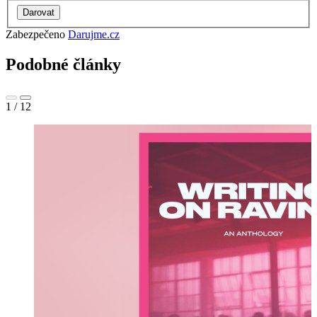
Zabezpečeno
Darujme.cz
Podobné články
1
/
12
K
u