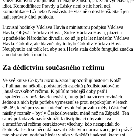
záležitostí. Kdo v kapitalismu nenajde způsob, jak začít vydělávat, je
idiot. Komodifikace Pravdy a Lásky není o nic horší než
komodifikace Lži nebo Nenávisti. Je vlastně o dost lepší. Stačí jen
najít správný úhel pohledu.
Luxusní hodinky Václava Havla s miniaturou podpisu Václava
Havla, Obývák Václava Havla, Srdce Václava Havla, piazetta
u pražského Národního divadla, co už je pár let náměstím Václava
Havla. Cokoliv, ale hlavně aby to bylo Cokoliv Václava Havla.
Neuplynulo ani tolik let, aby se z Havla stala dobře fungující značka
a nedotknutelná modla.
Za dědictvím současného režimu
Ve své knize
Co byla normalizace?
upozorňují historici Kolář
a Pullman na několik podstatných aspektů předlistopadového
„husákovského“ režimu. K pilířům tehdejší doby patřil
i společenský požadavek nenásilí, fungující na vícero rovinách.
Jednou z nich byla potřeba vymezení se proti nepokojům v letech
68–69, které pro svou skutečně revoluční povahu měly i částečně
násilný rozměr – byť v Československu méně než na Západě. Ten
samý požadavek navíc sloužil k disciplinaci obyvatelstva
a umožňoval režimu ostrakizovat všechny, kdo nezapadali do
škatulek. Jestli se něco dá nazvat dědictvím normalizace, je to právě
tato obsesivní potřeba hledat viníka v (každé) jinakosti, kterou si