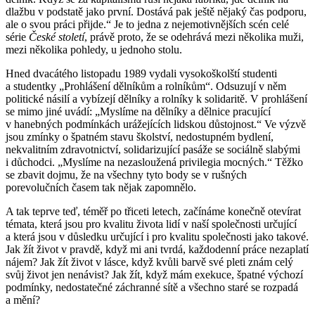
dlažbu v podstatě jako první. Dostává pak ještě nějaký čas podporu,
ale o svou práci přijde.“ Je to jedna z nejemotivnějších scén celé
série
České století
, právě proto, že se odehrává mezi několika muži,
mezi několika pohledy, u jednoho stolu.
Hned dvacátého listopadu 1989 vydali vysokoškolští studenti
a studentky „Prohlášení dělníkům a rolníkům“. Odsuzují v něm
politické násilí a vybízejí dělníky a rolníky k solidaritě. V prohlášení
se mimo jiné uvádí: „Myslíme na dělníky a dělnice pracující
v hanebných podmínkách urážejících lidskou důstojnost.“ Ve výzvě
jsou zmínky o špatném stavu školství, nedostupném bydlení,
nekvalitním zdravotnictví, solidarizující pasáže se sociálně slabými
i důchodci. „Myslíme na nezasloužená privilegia mocných.“ Těžko
se zbavit dojmu, že na všechny tyto body se v rušných
porevolučních časem tak nějak zapomnělo.
A tak teprve teď, téměř po třiceti letech, začínáme konečně otevírat
témata, která jsou pro kvalitu života lidí v naší společnosti určující
a která jsou v důsledku určující i pro kvalitu společnosti jako takové.
Jak žít život v pravdě, když mi ani tvrdá, každodenní práce nezaplatí
nájem? Jak žít život v lásce, když kvůli barvě své pleti znám celý
svůj život jen nenávist? Jak žít, když mám exekuce, špatné výchozí
podmínky, nedostatečné záchranné sítě a všechno staré se rozpadá
a mění?