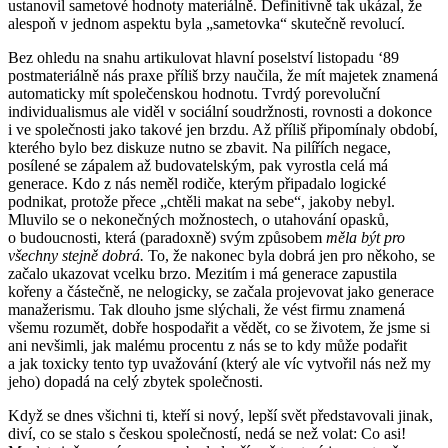
ustanovil sametové hodnoty materiálně. Definitivně tak ukázal, že
alespoň v jednom aspektu byla „sametovka“ skutečně revolucí.
Bez ohledu na snahu artikulovat hlavní poselství listopadu ‘89
postmateriálně nás praxe příliš brzy naučila, že mít majetek znamená
automaticky mít společenskou hodnotu. Tvrdý porevoluční
individualismus ale viděl v sociální soudržnosti, rovnosti a dokonce
i ve společnosti jako takové jen brzdu. Až příliš připomínaly období,
kterého bylo bez diskuze nutno se zbavit. Na pilířích negace,
posílené se zápalem až budovatelským, pak vyrostla celá má
generace. Kdo z nás neměl rodiče, kterým připadalo logické
podnikat, protože přece „chtěli makat na sebe“, jakoby nebyl.
Mluvilo se o nekonečných možnostech, o utahování opasků,
o budoucnosti, která (paradoxně) svým způsobem
měla být pro
všechny stejně dobrá.
To, že nakonec byla dobrá jen pro někoho, se
začalo ukazovat vcelku brzo. Mezitím i má generace zapustila
kořeny a částečně, ne nelogicky, se začala projevovat jako generace
manažerismu. Tak dlouho jsme slýchali, že vést firmu znamená
všemu rozumět, dobře hospodařit a vědět, co se životem, že jsme si
ani nevšimli, jak malému procentu z nás se to kdy může podařit
a jak toxicky tento typ uvažování (který ale víc vytvořil nás než my
jeho) dopadá na celý zbytek společnosti.
Když se dnes všichni ti, kteří si nový, lepší svět představovali jinak,
diví, co se stalo s českou společností, nedá se než volat: Co asi!