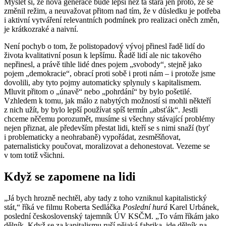
Myslet si, že nová generace bude lepší než ta stará jen proto, že se
změnil režim, a neuvažovat přitom nad tím, že v důsledku je potřeba
i aktivní vytváření relevantních podmínek pro realizaci oněch změn,
je krátkozraké a naivní.
Není pochyb o tom, že polistopadový vývoj přinesl řadě lidí do
života kvalitativní posun k lepšímu. Řadě lidí ale nic takového
nepřinesl, a právě tihle lidé dnes pojem „svobody“, stejně jako
pojem „demokracie“, obrací proti sobě i proti nám – i protože jsme
dovolili, aby tyto pojmy automaticky splynuly s kapitalismem.
Mluvit přitom o „únavě“ nebo „pohrdání“ by bylo pošetilé.
Vzhledem k tomu, jak málo z nabytých možností si mohli někteří
z nich užít, by bylo lepší používat spíš termín „absťák“. Jestli
chceme něčemu porozumět, musíme si všechny stávající problémy
nejen přiznat, ale především přestat lidi, kteří se s nimi snaží (byť
i problematicky a neohrabaně) vypořádat, zesměšňovat,
paternalisticky poučovat, moralizovat a dehonestovat. Vezeme se
v tom totiž všichni.
Když se zapomene na lidi
„Já bych hrozně nechtěl, aby tady z toho vzniknul kapitalistický
stát,“ říká ve filmu Roberta Sedláčka
Poslední hurá
Karel Urbánek,
poslední československý tajemník ÚV KSČM. „To vám říkám jako
dělník. Když se za kapitalismu ruší nějaká fabrika, jde dělník na