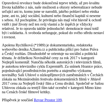
Opravdová revoluce bude dokončená teprve tehdy, až pro kvalitu
života každého z nás, naše možnosti a obzory seberealizace nebude
určující ani to, komu jsme se narodili, jakého pohlaví nebo etnika
jsme, ani to, jaký sociální, kulturní nebo finanční kapitál si neseme
s sebou. Až pochopíme, že privilegia nás mají vést hlavně k ochotě
vidět i jiné životy než ten svůj vlastní a že úspěch je vždycky
relativní. Je to opravdu takhle jednoduché: demokracie musí totiž
být i solidarita. A svoboda nefunguje, pokud do svého středu nestaví
i rovnost.
Apolena Rychlíková (*1989) je dokumentaristka, redaktorka
webového deníku A2larm.cz a publicistka píšící pro Salon Práva
a Český rozhlas. Dlouhodobě se orientuje na sociální a politická
témata. Je držitelkou Novinářské ceny za rok 2017 v kategorii
Nejlepší komentář. Natočila několik autorských i televizních filmů,
je autorkou televizního cyklu Expremiéři. Za snímek Hranice práce,
pojednávající prostřednictvím portrétu a utajeného výzkumu
novinářky Saši Uhlové o nízkopříjmových zaměstnáních v Čechách
získala na Mezinárodním festivalu dokumentárních filmů v Jihlavě
2017 cenu za Nejlepší český film a Cenu diváků. Společně se Sašou
Uhlovou získala za tentýž film také ocenění v kategorii Mimo kino
na Cenách české filmové kritiky.
Příspěvek je součástí
Revue Prostor 109
.