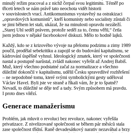
minulý režim pracoval a z nichž čerpal svou legitimitu. Téměř po
třiceti letech se nám právě tato neochota vidět historii
v souvislostech vrací. Antikomunismus vystavěný na ostrakizaci
„opravdových komunistů“, kteří komunisty nebo socialisty zůstali či
se jimi během let stali, ukázal, že na minulosti opravdu nezáleží.
„Starej Uhl seděl právem, protože seděl za to, čemu věřil,“ četla
jsem jednou v nějaké facebookové diskuzi. Mělo to hodně lajků.
Každý, kdo se z krizového vývoje na přelomu podzimu a zimy 1989
poučil, prodělal sebekritiku a zapojil se do budování kapitalismu, se
kádrování úspěšně vyhnul. Ideologický zmatek, který ve společnosti
nastal a postupně narůstal, zvládl nakonec vyřešit až Andrej Babiš.
Muž, který všechno podstatné začal za normalizace a všechno
důležité dokončil v kapitalismu, udělil Česku spravedlivé rozhřešení
– ne nepodobné tomu, které svými symbolickými gesty uděloval
Václav Havel. Byli jste ve straně a říkali vám, že je to špatně?
Nevadí, to důležité se děje teď a tady. Svým způsobem má pravdu.
I proto dnes vítězí.
Generace manažerismu
Problém, jak mluvit o revoluci bez revoluce, nakonec vyřešila
privatizace. Z nivelizované společnosti se během pár měsíců stala
zase společnost třídní. Raně devadesátkový narativ nezaváhal a brzy