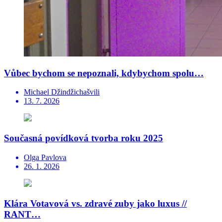
Vůbec bychom se nepoznali, kdybychom spolu…
Michael Džindžichašvili
13. 7. 2026
Současná povídková tvorba roku 2025
Olga Pavlova
26. 1. 2026
Klára Votavová vs. zdravé zuby jako luxus //
RANT…