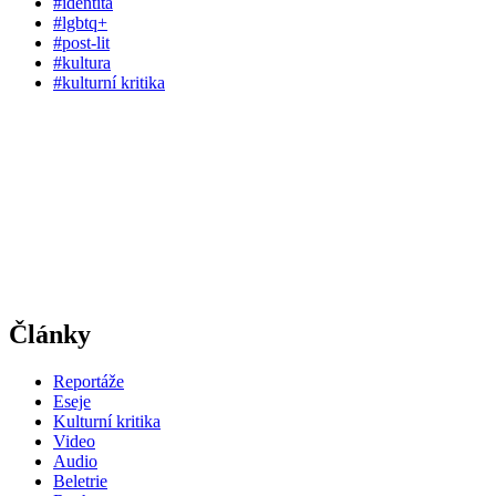
#identita
#lgbtq+
#post-lit
#kultura
#kulturní kritika
Články
Reportáže
Eseje
Kulturní kritika
Video
Audio
Beletrie