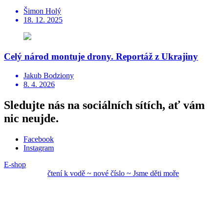
Šimon Holý
18. 12. 2025
Celý národ montuje drony. Reportáž z Ukrajiny
Jakub Bodziony
8. 4. 2026
Sledujte nás na sociálních sítích, ať vám
nic neujde.
Facebook
Instagram
E-shop
čtení k vodě ~ nové
číslo ~ Jsme děti mo
ře