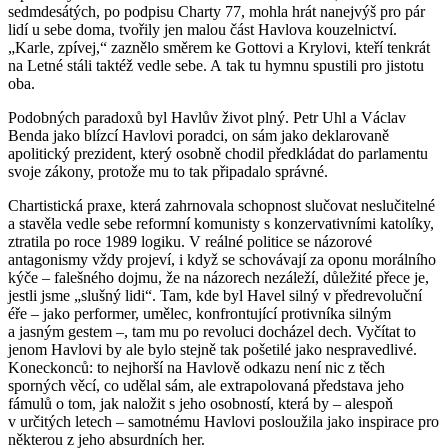
sedmdesátých, po podpisu Charty 77, mohla hrát nanejvýš pro pár
lidí u sebe doma, tvořily jen malou část Havlova kouzelnictví.
„Karle, zpívej,“ zaznělo směrem ke Gottovi a Krylovi, kteří tenkrát
na Letné stáli taktéž vedle sebe. A tak tu hymnu spustili pro jistotu
oba.
Podobných paradoxů byl Havlův život plný. Petr Uhl a Václav
Benda jako blízcí Havlovi poradci, on sám jako deklarovaně
apolitický prezident, který osobně chodil předkládat do parlamentu
svoje zákony, protože mu to tak připadalo správné.
Chartistická praxe, která zahrnovala schopnost slučovat neslučitelné
a stavěla vedle sebe reformní komunisty s konzervativními katolíky,
ztratila po roce 1989 logiku. V reálné politice se názorové
antagonismy vždy projeví, i když se schovávají za oponu morálního
kýče – falešného dojmu, že na názorech nezáleží, důležité přece je,
jestli jsme „slušný lidi“. Tam, kde byl Havel silný v předrevoluční
éře – jako performer, umělec, konfrontující protivníka silným
a jasným gestem –, tam mu po revoluci docházel dech. Vyčítat to
jenom Havlovi by ale bylo stejně tak pošetilé jako nespravedlivé.
Koneckonců: to nejhorší na Havlově odkazu není nic z těch
sporných věcí, co udělal sám, ale extrapolovaná představa jeho
fámulů o tom, jak naložit s jeho osobností, která by – alespoň
v určitých letech – samotnému Havlovi posloužila jako inspirace pro
některou z jeho absurdních her.