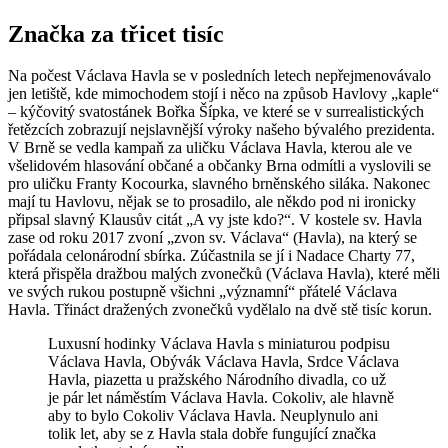
Značka za třicet tisíc
Na počest Václava Havla se v posledních letech nepřejmenovávalo
jen letiště, kde mimochodem stojí i něco na způsob Havlovy „kaple“
– kýčovitý svatostánek Bořka Šípka, ve které se v surrealistických
řetězcích zobrazují nejslavnější výroky našeho bývalého prezidenta.
V Brně se vedla kampaň za uličku Václava Havla, kterou ale ve
všelidovém hlasování občané a občanky Brna odmítli a vyslovili se
pro uličku Franty Kocourka, slavného brněnského siláka. Nakonec
mají tu Havlovu, nějak se to prosadilo, ale někdo pod ni ironicky
připsal slavný Klausův citát „A vy jste kdo?“. V kostele sv. Havla
zase od roku 2017 zvoní „zvon sv. Václava“ (Havla), na který se
pořádala celonárodní sbírka. Zúčastnila se jí i Nadace Charty 77,
která přispěla dražbou malých zvonečků (Václava Havla), které měli
ve svých rukou postupně všichni „významní“ přátelé Václava
Havla. Třináct dražených zvonečků vydělalo na dvě stě tisíc korun.
Luxusní hodinky Václava Havla s miniaturou podpisu
Václava Havla, Obývák Václava Havla, Srdce Václava
Havla, piazetta u pražského Národního divadla, co už
je pár let náměstím Václava Havla. Cokoliv, ale hlavně
aby to bylo Cokoliv Václava Havla. Neuplynulo ani
tolik let, aby se z Havla stala dobře fungující značka