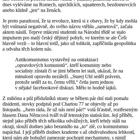
dnes vyléváme na Romech, uprchlících, squatterech, bezdomovcích
anebo klidně „jen“ na ženách.
Je proto paradoxní, že ta revoluce, která si z obavy, že by kdy mohla
být vnímaná negativně, do svého názvu vtělila „sametová“, začala
aktem násilí. Teprve mlácení studentů na Národní třídě se stalo
impulsem pro malý český dějinný pohyb, ve kterém se ale Češi
hlavně vezli – to hlavní totiž, jako už tolikrát, zapříčinila geopolitika
a odvaha těch kolem nás.
Antikomunismus vystavěný na ostrakizaci
„opravdových komunistů“, kteří komunisty nebo
socialisty zůstali či se jimi během let stali, ukázal, že na
minulosti opravdu nezáleží. „Starej Uhl seděl právem,
protože seděl za to, čemu věřil,“ četla jsem jednou
v nějaké facebookové diskuzi. Mělo to hodně lajků.
Z miliónu a půl příslušníků strany se během pár dní stali pomalu
disidenti, stovky podpisů pod Chartou 77 se objevily až po
listopadu. „Jsem ráda, že už nás není pár!“ volá šťastně, roztřeseným
hlasem Dana Němcová tváří tvář letenským statisícům. Její příběh,
stejně jako příběh těch několika odvážných, kteří tehdy stáli na
okraji, slouží dodnes jako beranidlo na „to“ zlé, co komunismus
napáchal. I její příběh dodnes krademe s až obdivuhodnou lehkostí,
která nám ale bohužel zamezuje pochopit mechanismy, s nimiž