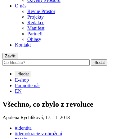
Ozvěny Prostoru
O nás
Revue Prostor
Projekty
Redakce
Manifest
Partneři
Ohlasy
Kontakt
Zavřít
Hledat
Hledat
E-shop
Podpořte nás
EN
Všechno, co zbylo z revoluce
Apolena Rychlíková,
17. 11. 2018
#identita
#demokracie v ohrožení