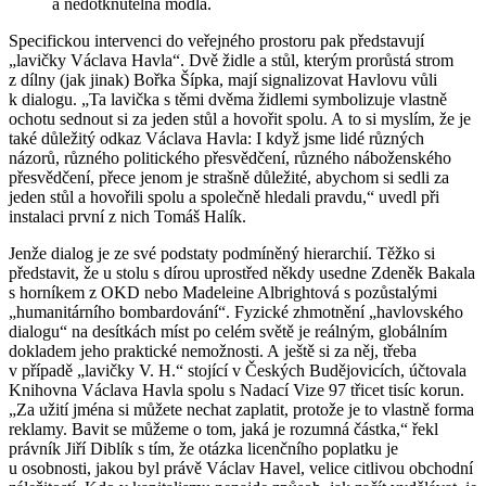
a nedotknutelná modla.
Specifickou intervenci do veřejného prostoru pak představují
„lavičky Václava Havla“. Dvě židle a stůl, kterým prorůstá strom
z dílny (jak jinak) Bořka Šípka, mají signalizovat Havlovu vůli
k dialogu. „Ta lavička s těmi dvěma židlemi symbolizuje vlastně
ochotu sednout si za jeden stůl a hovořit spolu. A to si myslím, že je
také důležitý odkaz Václava Havla: I když jsme lidé různých
názorů, různého politického přesvědčení, různého náboženského
přesvědčení, přece jenom je strašně důležité, abychom si sedli za
jeden stůl a hovořili spolu a společně hledali pravdu,“ uvedl při
instalaci první z nich Tomáš Halík.
Jenže dialog je ze své podstaty podmíněný hierarchií. Těžko si
představit, že u stolu s dírou uprostřed někdy usedne Zdeněk Bakala
s horníkem z OKD nebo Madeleine Albrightová s pozůstalými
„humanitárního bombardování“. Fyzické zhmotnění „havlovského
dialogu“ na desítkách míst po celém světě je reálným, globálním
dokladem jeho praktické nemožnosti. A ještě si za něj, třeba
v případě „lavičky V. H.“ stojící v Českých Budějovicích, účtovala
Knihovna Václava Havla spolu s Nadací Vize 97 třicet tisíc korun.
„Za užití jména si můžete nechat zaplatit, protože je to vlastně forma
reklamy. Bavit se můžeme o tom, jaká je rozumná částka,“ řekl
právník Jiří Diblík s tím, že otázka licenčního poplatku je
u osobnosti, jakou byl právě Václav Havel, velice citlivou obchodní