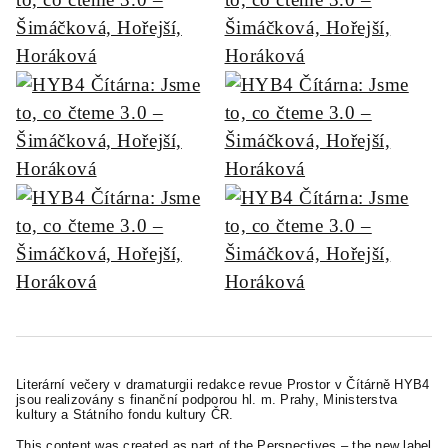
Literární večery v dramaturgii redakce revue Prostor v Čítárně HYB4
jsou realizovány s finanční podporou hl. m. Prahy, Ministerstva
kultury a Státního fondu kultury ČR.
This content was created as part of the Perspectives – the new label