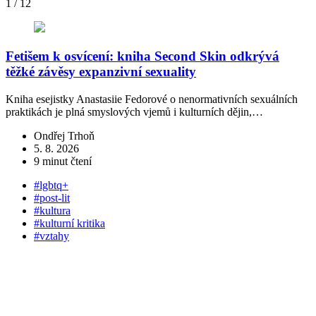
1
/
12
Fetišem k osvícení: kniha Second Skin odkrývá
těžké závěsy expanzivní sexuality
s
Kniha esejistky Anastasiie Fedorové o nenormativních sexuálních
„
praktikách je plná smyslových vjemů i kulturních dějin,…
„
Ondřej Trhoň
5. 8. 2026
9 minut čtení
#lgbtq+
#post-lit
#kultura
#kulturní kritika
#vztahy