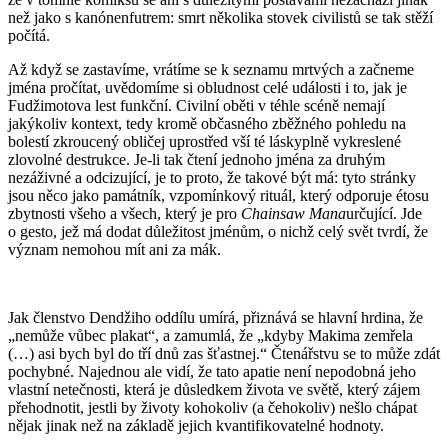
než jako s kanónenfutrem: smrt několika stovek civilistů se tak stěží
počítá.
Až když se zastavíme, vrátíme se k seznamu mrtvých a začneme
jména pročítat, uvědomíme si obludnost celé události i to, jak je
Fudžimotova lest funkční. Civilní oběti v téhle scéně nemají
jakýkoliv kontext, tedy kromě občasného zběžného pohledu na
bolestí zkroucený obličej uprostřed vší té láskyplně vykreslené
zlovolné destrukce. Je-li tak čtení jednoho jména za druhým
nezáživné a odcizující, je to proto, že takové být má: tyto stránky
jsou něco jako památník, vzpomínkový rituál, který odporuje étosu
zbytnosti všeho a všech, který
je pro
Chainsaw Mana
určující. Jde
o gesto, jež má dodat důležitost jménům, o nichž celý svět tvrdí, že
význam nemohou mít ani za mák.
Jak členstvo Dendžiho oddílu umírá, přiznává se hlavní hrdina, že
„nemůže vůbec plakat“, a zamumlá, že „kdyby Makima zemřela
(…) asi bych byl do tří dnů zas šťastnej.“ Čtenářstvu se to může zdát
pochybné. Najednou ale vidí, že tato apatie není nepodobná jeho
vlastní netečnosti, která je důsledkem života ve světě, který zájem
přehodnotit, jestli by životy kohokoliv (a čehokoliv) nešlo chápat
nějak jinak než na základě jejich kvantifikovatelné hodnoty.