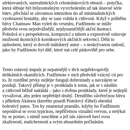
afektovaných, surrealistických celostránkových obrazů – potyčka,
která slibuje být hrůzostrašným vyvrcholením už tak únavné série
bitev, přechází se závratnou intenzitou do až minimalistických
vyobrazení brutality, aby se zase vrátila k citlivosti. Když v průběhu
bitvy Chainsaw Man vyletí do vesmíru, Fudžimoto se může
předvést svou nejodvážnější, nejdynamičtější akční ilustraci.
Pohrává si s perspektivou, kompozicí a tahem a expresivně oslavuje
možnosti ikonických komiksových akčních sekvencí. Dělá to
způsobem, který si dovolí málokterý autor – s neskrývanou radostí,
jako by Fudžimoto byl dítě, které má celé pískoviště pro sebe.
Tento oslavný impulz je nepatrnější v těch nejpřekvapivěji
delikátních okamžicích. Fudžimoto v nich předvádí vzácný cit pro
to, že rozdílné prvky nejlépe fungují dohromady a navzájem se
posilují. Takový přístup je v protikladu k tomu, jak se s násilím
a citlivostí běžně nakládá – jako s dvěma protiklady, které je nejlepší
vyvažovat, aby jeden nepřebíjel druhý. Dendžiho závěrečnou bitvu
s přítelem Akimou (kterého posedl Pistolový ďábel) obestírá
bolestivý patos. Ten by znamenal pramálo, kdyby ho Fudžimoto
nepodával se svou typickou, nepříčetnou vizuální vervou, a netýkal
by se postav, s nimiž soucítíme a jež nás zároveň baví svou
zkažeností, malicherností a svým absurdním počínáním.