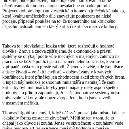
filozofie, bude podezřelé, bude objektem ponižování a bude
očerňováno, dokud to nakonec nespláchne odpadní potrubí.
Projevem tohoto dogmatu v estetickém kontextu je řečnická taktika,
která kvalitu uměleckého díla znevažuje poukazem na nízké
prodeje, případně poukáže na to, že komerčního ani kritického
úspěchu nedosáhl ani ten který kritik či kritička masové kultury.
Taková je i převládající logika trhů, které rozhodují o hodnotě
člověka. Znova a znova zjišťujeme, že ekonomické a právní
systémy se ohýbají podle vůle mocných a majetných, zatímco na
pracující se běžně pohlíží jako na zaměnitelné součástky, které se
v případě poškození prostě zahodí. Žijeme ve světě, kde jsou tisíce
a tisíce životů – vojáků i civilistů – obětovávány v krvavých
konfliktech, které přinášejí jen zhodnocení akcií zbrojařských firem.
Hlupáci hájí nelidská rozhodnutí miliardářů a namítají, že sami
kritici by byli milionáři, kdyby jejich nápady měly aspoň špetku
hodnoty – a přitom zapomínají, že naše hodnotové systémy nejsou
univerzální zákony, ale nouzová opatření, která jsme zavedli
v masovém měřítku.
Thomas Ligotti se nemýlil, když náš svět popsal jako místo, kde „je
jakákoliv forma existence zbytečná“. Mýlil se jen v tom, že to
chápal jako důvod si zoufat. Jenže ve skutečnosti k zoufalství vede
právě předpoklad, že existence musí mít hodnotu a musí se