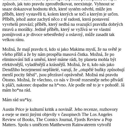
způsob, jak tuto pravdu zprostředkovat, neexistuje. Vyhnout se
snaze dokazovat hodnotu těch, které systém odvrhl, může jen
příběh, který vystavěli ti, kolem kterých se točí a kterým je určen.
Příběh, jehož autor zachytí něco z té radosti, která postavení
vyvrhelů provází; příběh, který nedbá na svazující pravidla dobrých
mravů a morálky. Jedině příběh, který se vyžívá se ve vlastní
pomíjivosti a je divoce sebestředný a oslavný, může zasadit tak
velkou ránu.
Možná, že mají pravdu ti, kdo si jako Makima myslí, že na světě je
všeho příliš a že by nám prospěla masová čistka. Možná, že po
eliminování lidí a umění, které máme rádi, by planeta mohla být
efektivnější, vyladěnější a krásnější. Možná, že ti, kdo nás jako
Dendžiho bezejmenní nepřátelé, varují, že „otupělé buňky způsobují
menší pocity štěstí“, jsou přezíraví oprávněně. Možná má pravdu
Ōtomo. Možná, že všechno, co nás v životě rozesměje nebo přivádí
k pláči, nakonec dopadne na h*vno. Ale podle mě to je v pohodě. Já
mám ho*na rád.
Mám rád sra*ky.
Austin Price je kulturní kritik a novinář. Jeho recenze, rozhovory
a eseje se mezi jinými objevily v časopisech The Los Angeles
Review of Books, The Comics Journal, Fjords Review a Pop
Matters. Spolu s umělcem Matthewem Rainwaterem vytvořil