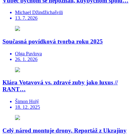
Vůbec bychom se nepoznali, kdybychom spolu…
Michael Džindžichašvili
13. 7. 2026
Současná povídková tvorba roku 2025
Olga Pavlova
26. 1. 2026
Klára Votavová vs. zdravé zuby jako luxus //
RANT…
Šimon Holý
18. 12. 2025
Celý národ montuje drony. Reportáž z Ukrajiny