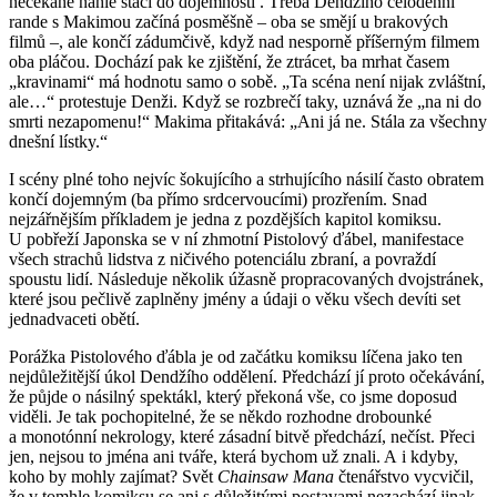
nečekaně náhle stáčí do dojemnosti . Třeba Dendžiho celodenní
rande s Makimou začíná posměšně – oba se smějí u brakových
filmů –, ale končí zádumčivě, když nad nesporně příšerným filmem
oba pláčou. Dochází pak ke zjištění, že ztrácet, ba mrhat časem
„kravinami“ má hodnotu samo o sobě. „
Ta scéna není nijak zvláštní,
ale…“
protestuje Denži. Když se rozbrečí taky, uznává že „na ni do
smrti nezapomenu!“ Makima přitakává: „Ani já ne. Stála za všechny
dnešní lístky.“
I scény plné toho nejvíc šokujícího a strhujícího násilí často obratem
končí dojemným (ba přímo srdcervoucími) prozřením. Snad
nejzářnějším příkladem je jedna z pozdějších kapitol komiksu.
U pobřeží Japonska se v ní zhmotní Pistolový ďábel, manifestace
všech strachů lidstva z ničivého potenciálu zbraní, a povraždí
spoustu lidí. Následuje několik úžasně propracovaných dvojstránek,
které jsou pečlivě zaplněny jmény a údaji o věku všech devíti set
jednadvaceti obětí.
Porážka Pistolového ďábla je od začátku komiksu líčena jako ten
nejdůležitější úkol Dendžího oddělení. Předchází jí proto očekávání,
že půjde o násilný spektákl, který překoná vše, co jsme doposud
viděli. Je tak pochopitelné, že se někdo rozhodne drobounké
a monotónní nekrology, které zásadní bitvě předchází, nečíst. Přeci
jen, nejsou to jména ani tváře, která bychom už znali. A i kdyby,
koho by mohly zajímat? Svět
Chainsaw Mana
čtenářstvo vycvičil,
že v tomhle komiksu se ani s důležitými postavami nezachází jinak