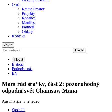
Ozvěny Prostoru
O nás
Revue Prostor
Projekty
Redakce
Manifest
Partneři
Ohlasy
Kontakt
Zavřít
Hledat
Hledat
E-shop
Podpořte nás
EN
Mám rád sra*ky, část 2: pozoruhodný
odpadní svět Chainsaw Mana
Austin Price,
3. 2. 2026
#post-lit