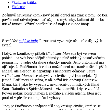
#kulturní kritika
#beletrie
Zdánlivě nevkusný komiksový pastiš obrací náš zrak k tomu, co bez
povšimnutí odvrhujeme – ať už jde o myšlenky, kulturní díla nebo
lidské bytosti. Vždyť potěšení se dá najít i v kupce hnoje.
První část
najdete tady.
Pozor: text vyzrazuje některé z dějových
zvratů.
I když se komiksový příběh
Chainsaw Man
zdá být ve svém
pohledu na svět beznadějně dětinský a plně oddaný posměvačnému
pesimismu, v jádru obsahuje satirický impulz. Jeho přítomnost nás
ujišťuje, že Fudžimoto sice dost možná není na straně našich lepších
andělů, ale alespoň se nepaktuje s nejhoršími démony. Satira
v
Chainsaw Man
ovi se ukrývá ve chvílích, jež jsou nejokatěji
jemné. Patří mezi ně scéna, v níž běžní lidé opěvuji Chainsaw
Mana, která jako by vypadla z nekonečně optimistických filmů
Sama Raimiho o Spider-Manovi – viz okamžik, kdy se zoufalá
Power pokusí postavit mezi Dendžiho a vládní agenty, kteří jsou
proti ní v přesile co do počtu i výbavy.
Jindy je Fudžimoto nenápadnější a vykresluje chvíle, které se se