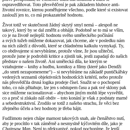
ospravedlňovat. Toto přesvědčení je pak základem hluboce anti-
životní rovnice, kterou poměřujeme všechno, podle které si existovat
zaslouží jen to, co má prokazatelně hodnotu.
Život totiž ve skutečnosti žádný skrytý smyl nemá – alespoň ne
takový, který by se dal změřit a obhájit. Podobně se to má se vším,
co je na životě nejlepší: hodnotu svého uměleckého počínání
a svých tužeb můžeme dokazovat, jak chceme, ale v posledku nám
na nich záleží z důvodů, které se chladnému kalkulu vymykají. Ty,
co obdivujeme si nevybíráme, protože víme, že jsou užiteční,
protože jsme je podrobili kritice a zjistili tak, jestli zapadají do našich
představ o našem životě. Ani umělecká díla, ke kterým se
vztahujeme – knihy a hudbu, komiksy a filmy (které jako Dendži
„do smrti nezapomeneme“)
–
si nevybíráme na základě puntičkářsky
vedených seznamů objektivních hodnotících kritérií, nebo protože
nás přesvědčila drsná logika prodeje čísel. Snažit se o pochopení
toho, co nás přitahuje, lze jen s odstupem času a pak své sklony pak
sice můžeme racionalizovat – abychom jiným mohli lépe vysvětlit,
co a proč si získalo náš obdiv – toto konání je však z podstaty marné
a sebedestruktivní. Zrodilo se totiž z našeho strachu, že věci bez
zřejmého účelu a bez hodnoty je třeba hájit.
Fudžimoto nejen chápe marnost takových snah, ale čtenářstvo nutí,
aby je procítilo v tak záměrně a nesmyslně kýčovitém díle, jako je
Chainsaw Man
. Není to překvapivé, pokud pochopíme, že lepší