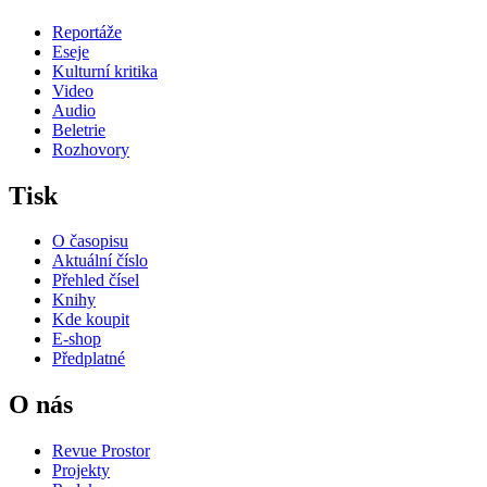
Reportáže
Eseje
Kulturní kritika
Video
Audio
Beletrie
Rozhovory
Tisk
O časopisu
Aktuální číslo
Přehled čísel
Knihy
Kde koupit
E-shop
Předplatné
O nás
Revue Prostor
Projekty