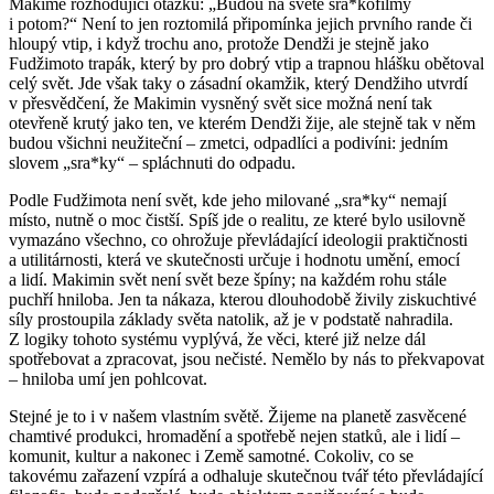
Makimě rozhodující otázku:
„Budou na světě sra*kofilmy
i potom?“
Není to jen roztomilá připomínka jejich prvního rande či
hloupý vtip, i když trochu ano, protože Dendži je stejně jako
Fudžimoto trapák, který by pro dobrý vtip a trapnou hlášku obětoval
celý svět. Jde však taky o zásadní okamžik, který Dendžiho utvrdí
v přesvědčení, že Makimin vysněný svět sice možná není tak
otevřeně krutý jako ten, ve kterém Dendži žije, ale stejně tak v něm
budou všichni neužiteční – zmetci, odpadlíci a podivíni: jedním
slovem „sra*ky“ – spláchnuti do odpadu.
Podle Fudžimota není svět, kde jeho milované „sra*ky“ nemají
místo, nutně o moc čistší. Spíš jde o realitu, ze které bylo usilovně
vymazáno všechno, co ohrožuje převládající ideologii praktičnosti
a utilitárnosti, která ve skutečnosti určuje i hodnotu umění, emocí
a lidí. Makimin svět není svět beze špíny; na každém rohu stále
puchří hniloba. Jen ta nákaza, kterou dlouhodobě živily ziskuchtivé
síly prostoupila základy světa natolik, až je v podstatě nahradila.
Z logiky tohoto systému vyplývá, že věci, které již nelze dál
spotřebovat a zpracovat, jsou nečisté. Nemělo by nás to překvapovat
– hniloba umí jen pohlcovat.
Stejné je to i v našem vlastním světě. Žijeme na planetě zasvěcené
chamtivé
produkci, hromadění a spotřebě nejen statků, ale i lidí –
komunit, kultur a nakonec i Země samotné. Cokoliv, co se
takovému zařazení vzpírá a odhaluje skutečnou tvář této převládající