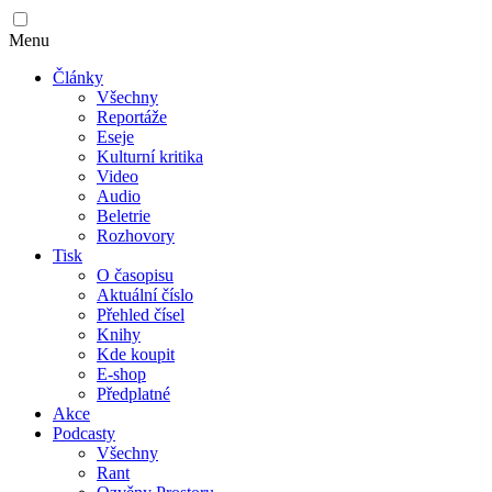
Menu
Články
Všechny
Reportáže
Eseje
Kulturní kritika
Video
Audio
Beletrie
Rozhovory
Tisk
O časopisu
Aktuální číslo
Přehled čísel
Knihy
Kde koupit
E-shop
Předplatné
Akce
Podcasty
Všechny
Rant