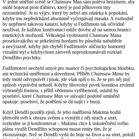
V jedné směšné scéně se Chainsaw Man sám polévá benzínem, aby
mohl bojovat proti ďáblovi, který je pod příkrovem tmy
nezranitelný. Je to výjev, který by nebyl ani zdaleka k popukání,
kdyby mu nepředcházel absolutně vyčerpávají masakr. A rozhodně
by nepřinesl takovou katarzi, kdyby si Fudžimoto tak očividně
neužíval, že každou konfrontaci může dovést až na samou hranici
estetických možností. Velkolepá vyobrazení Chainsaw Mana
prosekávajícího se pekelnými hordami by působila nabubřele
a nevýrazně, kdyby jim chyběl Fudžimotův uličnicky humorný
vizuální styl a kdybychom zároveň neprozkoumávali rozklad
Dendžiho psychiky.
Fudžimotovi nechybí smysl pro nuance či psychologickou hloubku,
ani technická uměřenost a dovednost. Příběh
Chainsaw Mana
by
tedy mohl odvyprávět i jinak, jde však spíš o to, že se pro něj jiný
způsob vyprávění nehodí. Kdyby libovolný prvek komiksu ztvárnil
vybranější formou, s příliš vědomou vytříbeností, oslabil by
poselství, které
Chainsaw Man
ve stávající podobě umíněně
opakuje: poselství, že potěšení se dá najít i v hnoji.
Když Dendži později zjistí, že jeho nadřízená Makima hodlá
přetvořit svět k obrazu svému a vymýtit z něj strach a smrt,
rozhodne se ji konfrontovat – Makima chce k uskutečnění svého
plánu využít Dendžiho schopnost mazat entity tím, že je
zkonzumuje. Než se Dendži vydá do boje na život a na smrt, položí