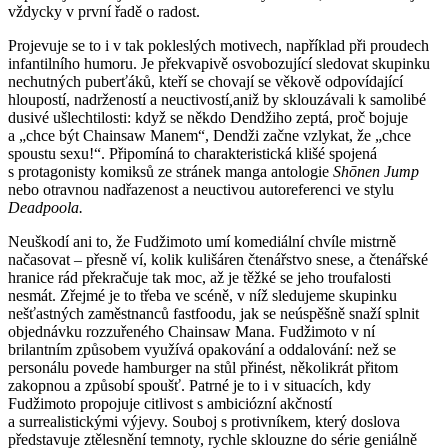
vždycky v první řadě o radost.
Projevuje se to i v tak pokleslých motivech, například při proudech
infantilního humoru. Je překvapivě osvobozující sledovat skupinku
nechutných puberťáků, kteří se chovají se věkově odpovídající
hloupostí, nadržeností a neuctivostí
,
aniž by sklouzávali k samolibé
dusivé ušlechtilosti: když se někdo Dendžiho zeptá, proč bojuje
a „chce být Chainsaw Manem“, Dendži začne vzlykat, že
„chce
spoustu sexu!
“. Připomíná to charakteristická klišé spojená
s protagonisty komiksů ze stránek manga antologie
Shōnen Jump
nebo otravnou nadřazenost a neuctivou autoreferenci ve stylu
Deadpoola.
Neuškodí ani to, že Fudžimoto umí komediální chvíle mistrně
načasovat – přesně ví, kolik kulišáren čtenářstvo snese, a čtenářské
hranice rád překračuje tak moc, až je těžké se jeho troufalosti
nesmát. Zřejmé je to třeba ve scéně, v níž sledujeme skupinku
nešťastných zaměstnanců fastfoodu, jak se neúspěšně snaží splnit
objednávku rozzuřeného Chainsaw Mana. Fudžimoto v ní
brilantním způsobem využívá opakování a oddalování: než se
personálu povede hamburger na stůl přinést, několikrát přitom
zakopnou a způsobí spoušť. Patrné je to i v situacích, kdy
Fudžimoto propojuje citlivost s ambiciózní akčností
a surrealistickými výjevy. Souboj s protivníkem, který doslova
představuje ztělesnění temnoty, rychle sklouzne do série geniálně