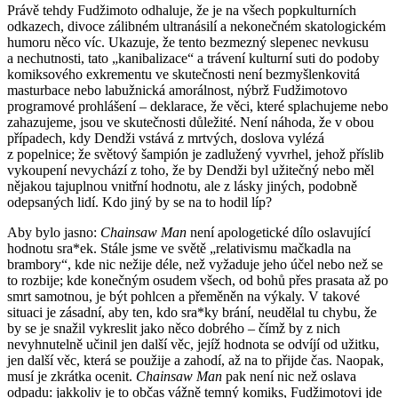
Právě tehdy Fudžimoto odhaluje, že je na všech popkulturních
odkazech, divoce zálibném ultranásilí a nekonečném skatologickém
humoru něco víc. Ukazuje, že tento bezmezný slepenec nevkusu
a nechutnosti, tato „kanibalizace“ a trávení kulturní suti do podoby
komiksového exkrementu ve skutečnosti není bezmyšlenkovitá
masturbace nebo labužnická amorálnost, nýbrž Fudžimotovo
programové prohlášení – deklarace, že věci, které splachujeme nebo
zahazujeme, jsou ve skutečnosti důležité. Není náhoda, že v obou
případech, kdy Dendži vstává z mrtvých, doslova vylézá
z popelnice; že světový šampión je zadlužený vyvrhel, jehož příslib
vykoupení nevychází z toho, že by Dendži byl užitečný nebo měl
nějakou tajuplnou vnitřní hodnotu, ale z lásky jiných, podobně
odepsaných lidí. Kdo jiný by se na to hodil líp?
Aby bylo jasno:
Chainsaw Man
není apologetické dílo oslavující
hodnotu sra*ek. Stále jsme ve světě „relativismu mačkadla na
brambory“, kde nic nežije déle, než vyžaduje jeho účel nebo než se
to rozbije; kde konečným osudem všech, od bohů přes prasata až po
smrt samotnou, je být pohlcen a přeměněn na výkaly. V takové
situaci je zásadní, aby ten, kdo sra*ky brání, neudělal tu chybu, že
by se je snažil vykreslit jako něco dobrého – čímž by z nich
nevyhnutelně učinil jen další věc, jejíž hodnota se odvíjí od užitku,
jen další věc, která se použije a zahodí, až na to přijde čas. Naopak,
musí je zkrátka ocenit.
Chainsaw Man
pak není nic než oslava
odpadu: jakkoliv je to občas vážně temný komiks, Fudžimotovi jde