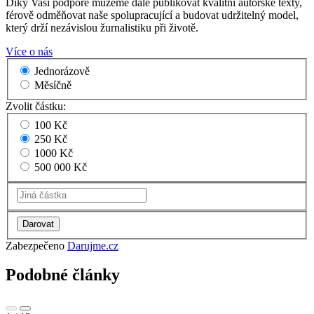
Díky Vaší podpoře můžeme dále publikovat kvalitní autorské texty,
férově odměňovat naše spolupracující a budovat udržitelný model,
který drží nezávislou žurnalistiku při životě.
Více o nás
Jednorázově
Měsíčně
Zvolit částku:
100 Kč
250 Kč
1000 Kč
500 000 Kč
Zabezpečeno
Darujme.cz
Podobné články