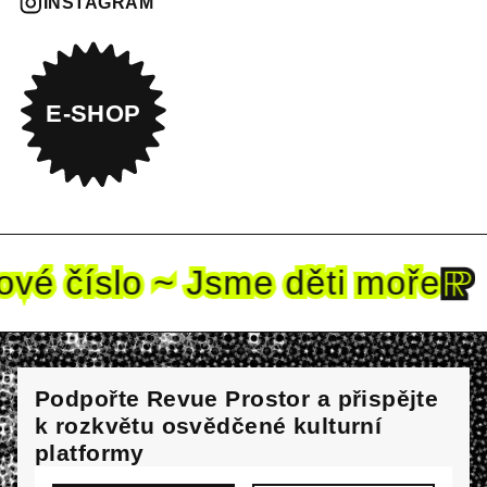
INSTAGRAM
E-SHOP
ové
číslo ~ Jsme děti mo
ře
Podpořte Revue Prostor a přispějte
k rozkvětu osvědčené kulturní
platformy