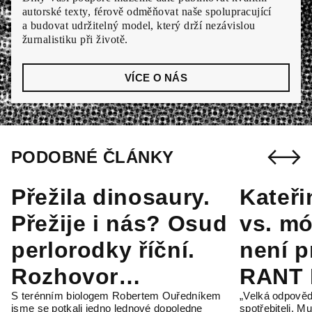
autorské texty, férově odměňovat naše spolupracující
a budovat udržitelný model, který drží nezávislou
žurnalistiku při životě.
VÍCE O NÁS
PODOBNÉ ČLÁNKY
Přežila dinosaury.
Kateř
Přežije i nás? Osud
vs. mó
perlorodky říční.
není pr
Rozhovor
RANT 
S terénním biologem Robertem Ouředníkem
„Velká odpově
s Robertem
#146
jsme se potkali jedno lednové dopoledne
spotřebiteli. Mu