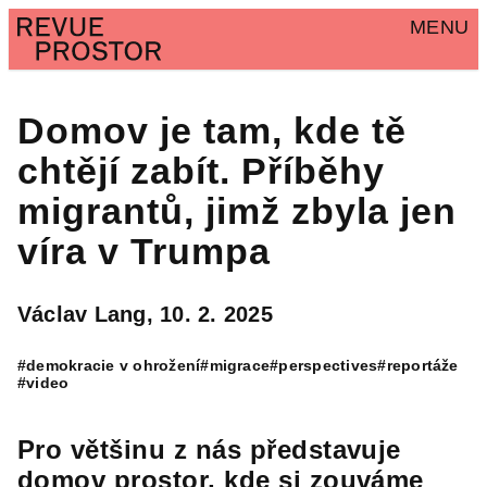
MENU
Domov je tam, kde tě
chtějí zabít. Příběhy
migrantů, jimž zbyla jen
víra v Trumpa
Václav Lang,
10. 2. 2025
#demokracie v ohrožení
#migrace
#perspectives
#reportáže
#video
Pro většinu z nás představuje
domov prostor, kde si zouváme