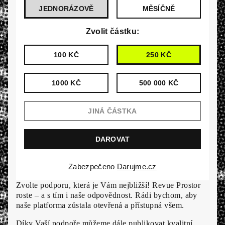
JEDNORÁZOVĚ
MĚSÍČNĚ
Zvolit částku:
100 KČ
250 KČ
1000 KČ
500 000 KČ
Zabezpečeno
Darujme.cz
Zvolte podporu, která je Vám nejbližší! Revue Prostor
roste – a s tím i naše odpovědnost. Rádi bychom, aby
naše platforma zůstala otevřená a přístupná všem.
Díky Vaší podpoře můžeme dále publikovat kvalitní