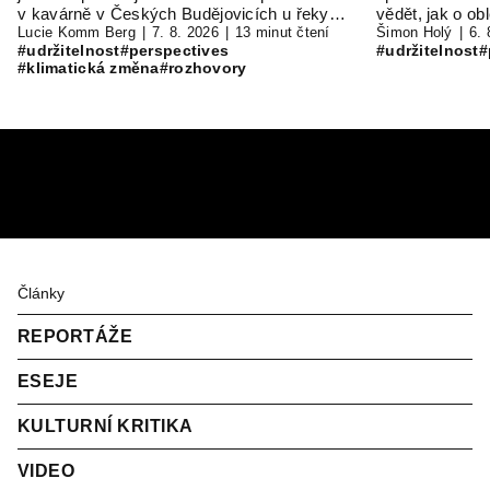
v kavárně v Českých Budějovicích u řeky…
vědět, jak o o
Ouředníkem
Lucie Komm Berg
7. 8. 2026
13 minut čtení
Šimon Holý
6. 
#udržitelnost
#perspectives
#udržitelnost
#
#klimatická změna
#rozhovory
Články
REPORTÁŽE
ESEJE
KULTURNÍ KRITIKA
VIDEO