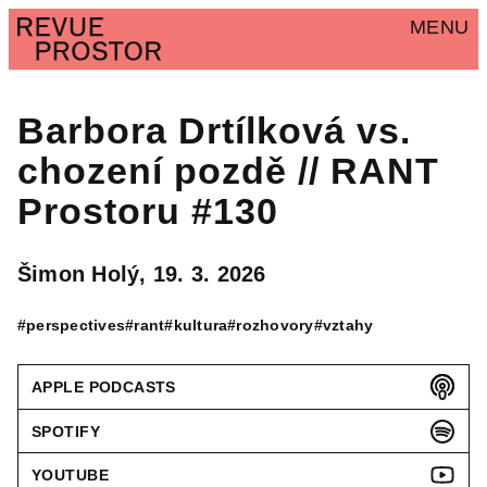
MENU
Barbora Drtílková vs.
chození pozdě // RANT
Prostoru #130
Šimon Holý,
19. 3. 2026
#perspectives
#rant
#kultura
#rozhovory
#vztahy
APPLE PODCASTS
SPOTIFY
YOUTUBE