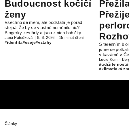
Budoucnost kočičí
Přežil
ženy
Přežij
Všechno se mění, ale podstata je pořád
perlor
stejná. Že by se vlastně neměnilo nic?
Blogerky zestárly a jsou z nich babičky.…
Rozho
Jana Patočková
8. 8. 2026
15 minut čtení
#identita
#eseje
#vztahy
S terénním bi
s Rob
jsme se potkal
v kavárně v Č
Ouřed
Lucie Komm Ber
#udržitelnost
#
#klimatická z
Články