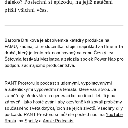
daleko? Poslechni si epizodu, na jejíž natáčení
přišli všichni včas.
Barbora Drtílková je absolventka katedry produkce na
FAMU, začínající producentka, stojící například za filmem Ta
druhá, který je tento rok nominovaný na cenu Český lev.
Šéfovala festivalu Mezipatra a založila spolek Power Nap pro
podporu začínajícího producentstva.
RANT Prostoru je podcast s údernými, vypointovanými
a autentickými výpověďmi na témata, které vás štvou. Je
zaměřený především na generaci lidí do třiceti let. Ti jsou
zároveň i jako hosté zváni, aby otevřeně kritizovali problémy
současného světa dotýkajících se jejich životů. Všechny díly
podcastu RANT Prostoru si můžete poslechnout na
YouTube
Rantu
, na
Spotify
a
Apple Podcasts
.