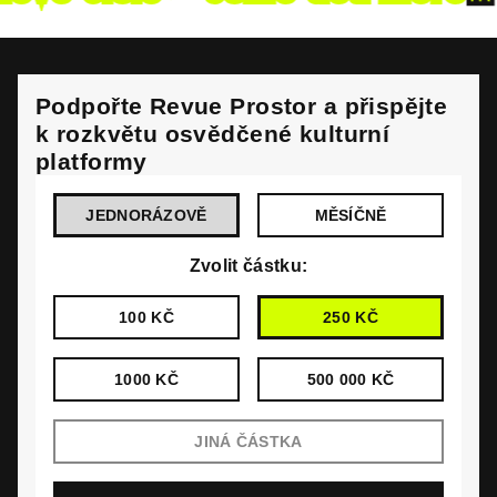
Podpořte Revue Prostor a přispějte
k rozkvětu osvědčené kulturní
platformy
JEDNORÁZOVĚ
MĚSÍČNĚ
Zvolit částku:
100 KČ
250 KČ
1000 KČ
500 000 KČ