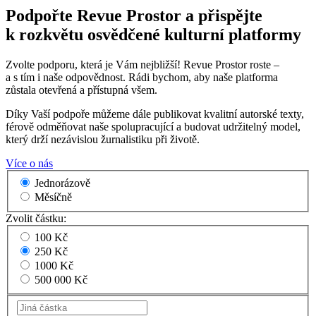
Podpořte Revue Prostor a přispějte
k rozkvětu osvědčené kulturní platformy
Zvolte podporu, která je Vám nejbližší! Revue Prostor roste –
a s tím i naše odpovědnost. Rádi bychom, aby naše platforma
zůstala otevřená a přístupná všem.
Díky Vaší podpoře můžeme dále publikovat kvalitní autorské texty,
férově odměňovat naše spolupracující a budovat udržitelný model,
který drží nezávislou žurnalistiku při životě.
Více o nás
Jednorázově
Měsíčně
Zvolit částku:
100 Kč
250 Kč
1000 Kč
500 000 Kč