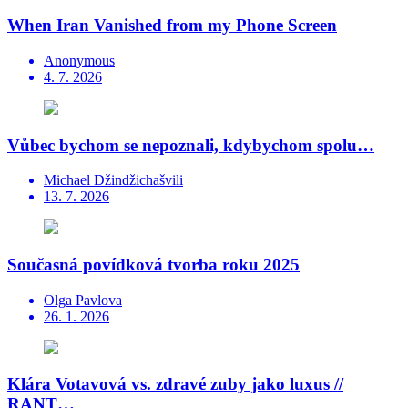
When Iran Vanished from my Phone Screen
Anonymous
4. 7. 2026
Vůbec bychom se nepoznali, kdybychom spolu…
Michael Džindžichašvili
13. 7. 2026
Současná povídková tvorba roku 2025
Olga Pavlova
26. 1. 2026
Klára Votavová vs. zdravé zuby jako luxus //
RANT…