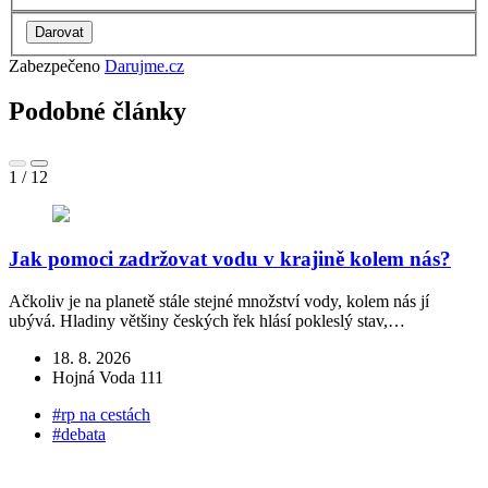
Zabezpečeno
Darujme.cz
Podobné články
1
/
12
Jak pomoci zadržovat vodu v krajině kolem nás?
Ačkoliv je na planetě stále stejné množství vody, kolem nás jí
V
ubývá. Hladiny většiny českých řek hlásí pokleslý stav,…
a
18. 8. 2026
Hojná Voda 111
#rp na cestách
#debata