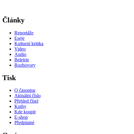
Články
Reportáže
Eseje
Kulturní kritika
Video
Audio
Beletrie
Rozhovory
Tisk
O časopisu
Aktuální číslo
Přehled čísel
Knihy
Kde koupit
E-shop
Předplatné