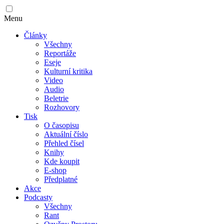
Menu
Články
Všechny
Reportáže
Eseje
Kulturní kritika
Video
Audio
Beletrie
Rozhovory
Tisk
O časopisu
Aktuální číslo
Přehled čísel
Knihy
Kde koupit
E-shop
Předplatné
Akce
Podcasty
Všechny
Rant