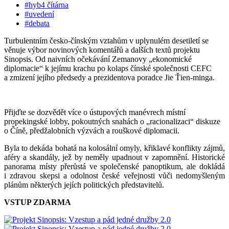
#hyb4 čítárna
#uvedení
#debata
Turbulentním česko-čínským vztahům v uplynulém desetiletí se
věnuje výbor novinových komentářů a dalších textů projektu
Sinopsis. Od naivních očekávání Zemanovy „ekonomické
diplomacie“ k jejímu krachu po kolaps čínské společnosti CEFC
a zmizení jejího předsedy a prezidentova poradce Jie Ťien-minga.
Přijďte se dozvědět více o ústupových manévrech místní
propekingské lobby, pokoutných snahách o „racionalizaci“ diskuze
o Číně, předžalobních výzvách a rouškové diplomacii.
Byla to dekáda bohatá na kolosální omyly, křiklavé konflikty zájmů,
aféry a skandály, jež by neměly upadnout v zapomnění. Historické
panorama místy přerůstá ve společenské panoptikum, ale dokládá
i zdravou skepsi a odolnost české veřejnosti vůči nedomyšleným
plánům některých jejích politických představitelů.
VSTUP ZDARMA