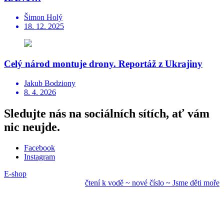
Šimon Holý
18. 12. 2025
Celý národ montuje drony. Reportáž z Ukrajiny
Jakub Bodziony
8. 4. 2026
Sledujte nás na sociálních sítích, ať vám
nic neujde.
Facebook
Instagram
E-shop
čtení k vodě ~ nové
číslo ~ Jsme děti mo
ře