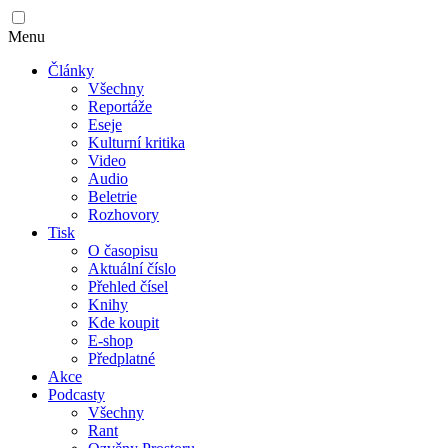
Menu
Články
Všechny
Reportáže
Eseje
Kulturní kritika
Video
Audio
Beletrie
Rozhovory
Tisk
O časopisu
Aktuální číslo
Přehled čísel
Knihy
Kde koupit
E-shop
Předplatné
Akce
Podcasty
Všechny
Rant