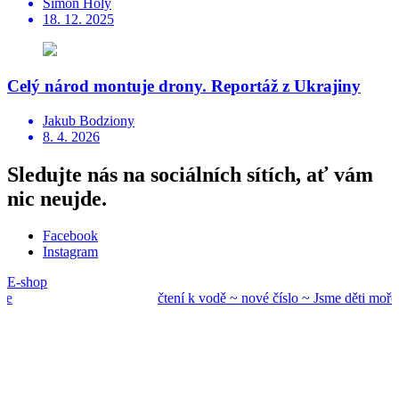
Šimon Holý
18. 12. 2025
Celý národ montuje drony. Reportáž z Ukrajiny
Jakub Bodziony
8. 4. 2026
Sledujte nás na sociálních sítích, ať vám
nic neujde.
Facebook
Instagram
E-shop
čtení k vodě ~ nové
číslo ~ Jsme děti mo
ře