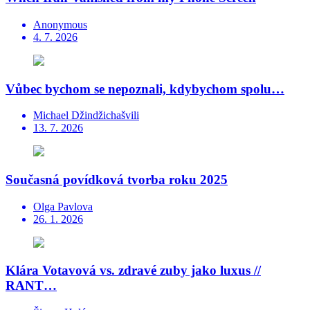
Anonymous
4. 7. 2026
Vůbec bychom se nepoznali, kdybychom spolu…
Michael Džindžichašvili
13. 7. 2026
Současná povídková tvorba roku 2025
Olga Pavlova
26. 1. 2026
Klára Votavová vs. zdravé zuby jako luxus //
RANT…