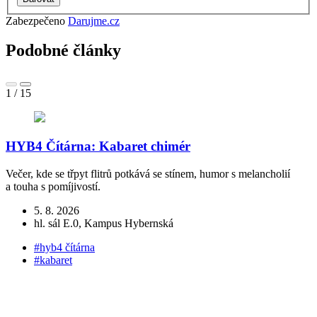
Zabezpečeno
Darujme.cz
Podobné články
1
/
15
HYB4 Čítárna: Kabaret chimér
Večer, kde se třpyt flitrů potkává se stínem, humor s melancholií
a touha s pomíjivostí.
V
K
5. 8. 2026
hl. sál E.0, Kampus Hybernská
#hyb4 čítárna
#kabaret