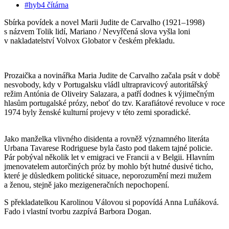
#hyb4 čítárna
Sbírka povídek a novel Marii Judite de Carvalho (1921–1998)
s názvem Tolik lidí, Mariano / Nevyřčená slova vyšla loni
v nakladatelství Volvox Globator v českém překladu.
Prozaička a novinářka Maria Judite de Carvalho začala psát v době
nesvobody, kdy v Portugalsku vládl ultrapravicový autoritářský
režim Antónia de Oliveiry Salazara, a patří dodnes k výjimečným
hlasům portugalské prózy, neboť do tzv. Karafiátové revoluce v roce
1974 byly ženské kulturní projevy v této zemi sporadické.
Jako manželka vlivného disidenta a rovněž významného literáta
Urbana Tavarese Rodriguese byla často pod tlakem tajné policie.
Pár pobýval několik let v emigraci ve Francii a v Belgii. Hlavním
jmenovatelem autorčiných próz by mohlo být hutné dusivé ticho,
které je důsledkem politické situace, neporozumění mezi mužem
a ženou, stejně jako mezigeneračních nepochopení.
S překladatelkou Karolinou Válovou si popovídá Anna Luňáková.
Fado i vlastní tvorbu zazpívá Barbora Dogan.