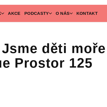
K
AKCE
PODCASTY
O NÁS
KONTAKT
 Jsme děti moře
ue Prostor 125