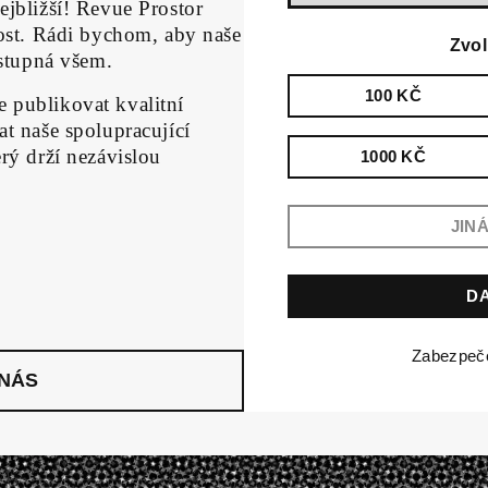
ejbližší! Revue Prostor
nost. Rádi bychom, aby naše
Zvol
ístupná všem.
100 KČ
 publikovat kvalitní
t naše spolupracující
rý drží nezávislou
1000 KČ
Zabezpe
 NÁS