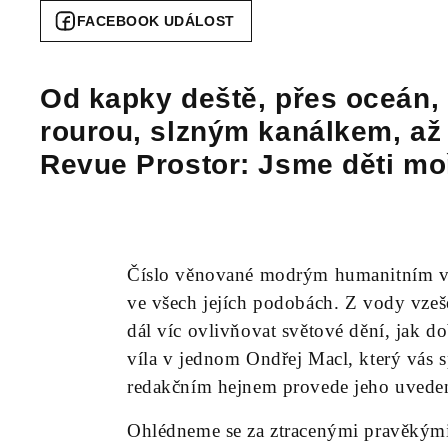
FACEBOOK UDÁLOST
Od kapky deště, přes oceán,
rourou, slzným kanálkem, až
Revue Prostor: Jsme děti mo
Číslo věnované modrým humanitním vě
ve všech jejích podobách. Z vody vzeš
dál víc ovlivňovat světové dění, jak dob
víla v jednom Ondřej Macl, který vás
redakčním hejnem provede jeho uvede
Ohlédneme se za ztracenými pravěkým