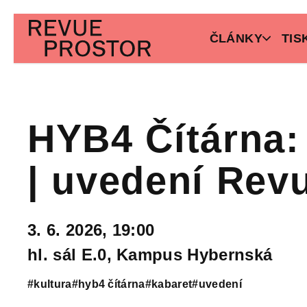
ČLÁNKY
TIS
HYB4 Čítárna:
| uvedení Rev
3. 6. 2026, 19:00
hl. sál E.0, Kampus Hybernská
#kultura
#hyb4 čítárna
#kabaret
#uvedení