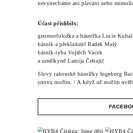
nevynecháme ani plavání nebo mimoli
Účast přislíbilx:
geomorfoložka a básnířka Lucie Kubal
básník a překladatel Radek Malý
básník-ryba Vojtěch Vacek
a umělkyně Lamija Čehajić
Slovy rakouské básnířky Ingeborg Ba
znovu mořím. / A když už mořím uvěří
FACEBO