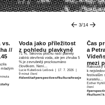
3
/
14
Voda jako příležitost
Čas pro no
z pohledu plavkyně
a Petra Thie
71 %. Takovou plochu naší planety
Vídeňský F
zabírá otevřená voda, ale jen zhruba 5
% je zevrubněji prozkoumáno
mezi politi
člověkem. Není…
Rakouský Wiener Fes
angažovanos
Lucie Kubešová Leišová
17. 7. 2026
k nejsledovanějším d
9 minut čtení
signalling
festivalům svého druh
#identita
#perspectives
#kultura
#eseje
kuratelu…
Esther Hyhlíková
14.
čtení
#perspectives
#reko
#kulturní kritika