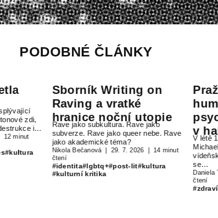
PODOBNÉ ČLÁNKY
Sborník Writing on
Pražské p
Raving a vratké
humaniza
hranice noční utopie
psychiatr
i,
Rave jako subkultura. Rave jako
 i…
v habsbu
subverze. Rave jako queer nebe. Rave
V létě 1843 se n
jako akademické téma?
monarchi
Michael Viszánik,
Nikola Bečanová
29. 7. 2026
14 minut
a
vídeňského ústa
čtení
se…
#identita
#lgbtq+
#post-lit
#kultura
Daniela Tinková
#kulturní kritika
čtení
#zdraví
#kultura
#