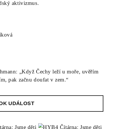
dský aktivizmus.
íková
chmann: „Když Čechy leží u moře, uvěřím
m, pak začnu doufat v zem.“
OK UDÁLOST