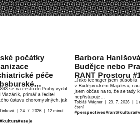
očátky
Barbora Hanišová vs.
ce
Budějce nebo Praha //
ické péče
RANT Prostoru #145
„Jako teenager jsem působila
rské
v Budějovickém Majálesu, narazila
a cestu do Prahy vydal
i
jsem občas na to, že se tady k mladým
 primář a ředitel
nepřistupuje…
vu choromyslných, jak
Tobiáš Wágner
23. 7. 2026
1 minuta
čtení
24. 7. 2026
12 minut
#perspectives
#rant
#kultura
#vztahy
eseje