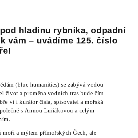
 pod hladinu rybníka, odpadní
 k vám – uvádíme 125. číslo
ře!
dám (blue humanities) se zabývá vodou
el život a proměna vodních tras bude čím
ře ví i kurátor čísla, spisovatel a mořská
 společně s Annou Luňákovou a celým
ním.
i moři a mýtem přímořských Čech, ale