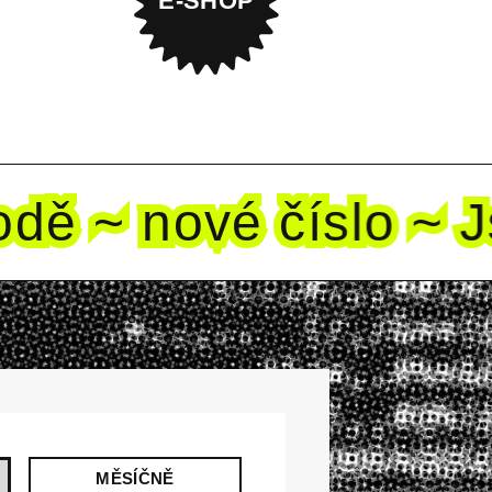
E-SHOP
dě ~ nové
číslo ~ Js
MĚSÍČNĚ