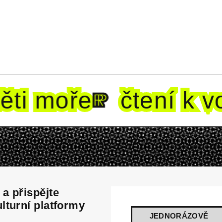
i mo
ře
čtení k vo
a přispějte
lturní platformy
JEDNORÁZOVĚ