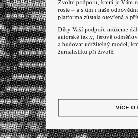
Zvolte podporu, která je Vám n
roste – a s tím i naše odpověd
platforma zůstala otevřená a př
Díky Vaší podpoře můžeme dále
autorské texty, férově odměňova
a budovat udržitelný model, kte
žurnalistiku při životě.
VÍCE O