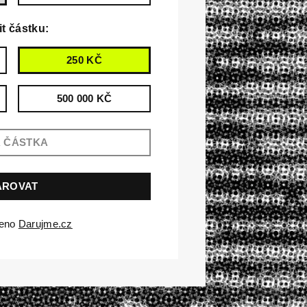
it částku:
250 KČ
500 000 KČ
čeno
Darujme.cz