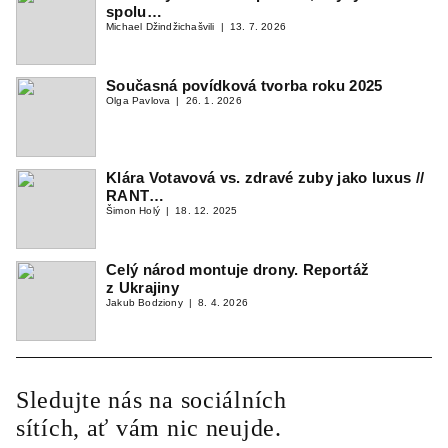
spolu…
Michael Džindžichašvili
13. 7. 2026
Současná povídková tvorba roku 2025
Olga Pavlova
26. 1. 2026
Klára Votavová vs. zdravé zuby jako luxus //
RANT…
Šimon Holý
18. 12. 2025
Celý národ montuje drony. Reportáž
z Ukrajiny
Jakub Bodziony
8. 4. 2026
Sledujte nás na sociálních
sítích, ať vám nic neujde.