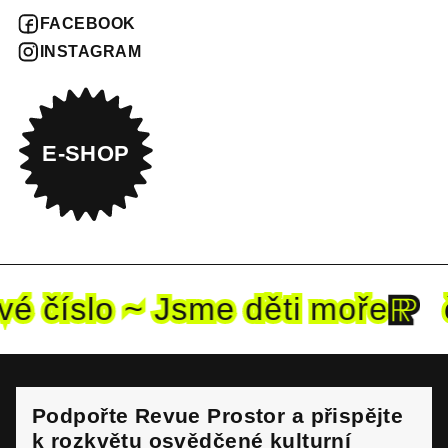
FACEBOOK
INSTAGRAM
E-SHOP
vé
číslo ~ Jsme děti mo
ře
č
Podpořte Revue Prostor a přispějte
k rozkvětu osvědčené kulturní