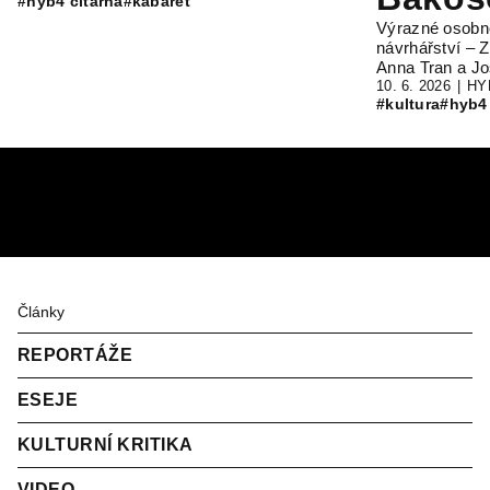
#hyb4 čítárna
#kabaret
Výrazné osobn
návrhářství – 
Anna Tran a J
10. 6. 2026
HY
#kultura
#hyb4 
Články
REPORTÁŽE
ESEJE
KULTURNÍ KRITIKA
VIDEO