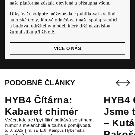
naše platforma zůstala otevřená a přístupná všem.
Díky Vaší podpoře můžeme dále publikovat kvalitní
autorské texty, férově odměňovat naše spolupracující
a budovat udržitelný model, který drží nezávislou
žurnalistiku při životě.
VÍCE O NÁS
PODOBNÉ ČLÁNKY
HYB4 Čítárna:
HYB4 Č
Kabaret chimér
Jsme t
Večer, kde se třpyt flitrů potkává se stínem,
– Kutá
humor s melancholií a touha s pomíjivostí.
5. 8. 2026
hl. sál E.0, Kampus Hybernská
Bakoš