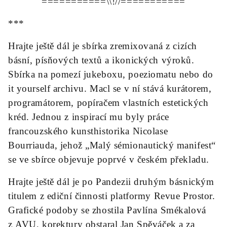
===========\\!//===========
***
Hrajte ještě dál je sbírka zremixovaná z cizích
básní, písňových textů a ikonických výroků.
Sbírka na pomezí jukeboxu, poeziomatu nebo do
it yourself archivu. Macl se v ní stává kurátorem,
programátorem, popíračem vlastních estetických
kréd. Jednou z inspirací mu byly práce
francouzského kunsthistorika Nicolase
Bourriauda, jehož „Malý sémionautický manifest“
se ve sbírce objevuje poprvé v českém překladu.
Hrajte ještě dál je po Pandezii druhým básnickým
titulem z ediční činnosti platformy Revue Prostor.
Grafické podoby se zhostila Pavlína Smékalová
z AVU, korektury obstaral Jan Spěváček a za