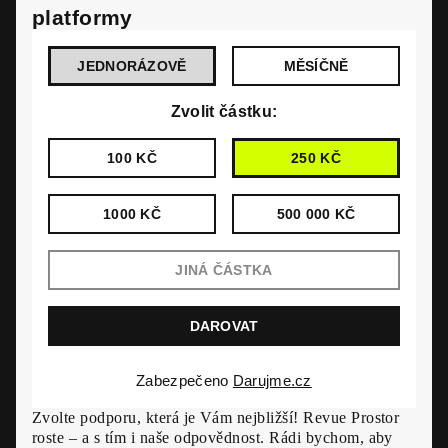
platformy
JEDNORÁZOVĚ
MĚSÍČNĚ
Zvolit částku:
100 KČ
250 KČ
1000 KČ
500 000 KČ
Zabezpečeno
Darujme.cz
Zvolte podporu, která je Vám nejbližší! Revue Prostor
roste – a s tím i naše odpovědnost. Rádi bychom, aby