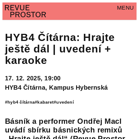
MENU
HYB4 Čítárna: Hrajte
ještě dál | uvedení +
karaoke
17. 12. 2025, 19:00
HYB4 Čítárna, Kampus Hybernská
#hyb4 čítárna
#kabaret
#uvedení
Básník a performer Ondřej Macl
uvádí sbírku básnických remixů
„Hrajte ještě dál“ (Revue Prostor,