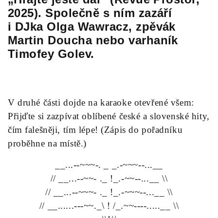
2025). Společně s ním zazáří
i DJka Olga Wawracz, zpěvák
Martin Doucha nebo varhaník
Timofey Golev.
V druhé části dojde na karaoke otevřené všem:
Přijďte si zazpívat oblíbené české a slovenské hity,
čím falešněji, tím lépe! (Zápis do pořadníku
proběhne na místě.)
__...--~~~-. _ _.-~~~--...__
// __...--~~- ._ !_.-~~--...__ \\
// __...--~~~- ._ !_.-~~~--...__ \\
// __......---~~._\ ! /_.~~----.....__ \\