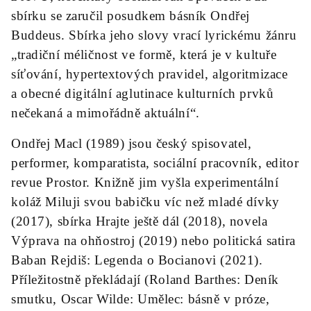
sbírku se zaručil posudkem básník Ondřej
Buddeus. Sbírka jeho slovy vrací lyrickému žánru
„tradiční méličnost ve formě, která je v kultuře
síťování, hypertextových pravidel, algoritmizace
a obecné digitální aglutinace kulturních prvků
nečekaná a mimořádně aktuální“.
Ondřej Macl (1989) jsou český spisovatel,
performer, komparatista, sociální pracovník, editor
revue Prostor. Knižně jim vyšla experimentální
koláž Miluji svou babičku víc než mladé dívky
(2017), sbírka Hrajte ještě dál (2018), novela
Výprava na ohňostroj (2019) nebo politická satira
Baban Rejdiš: Legenda o Bocianovi (2021).
Příležitostně překládají (Roland Barthes: Deník
smutku, Oscar Wilde: Umělec: básně v próze,