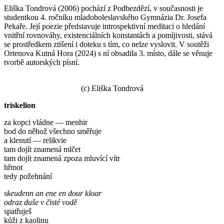
Eliška Tondrová (2006) pochází z Podbezdězí, v současnosti je
studentkou 4. ročníku mladoboleslavského Gymnázia Dr. Josefa
Pekaře. Její poezie představuje introspektivní meditaci o hledání
vnitřní rovnováhy, existenciálních konstantách a pomíjivosti, stává
se prostředkem ztišení i doteku s tím, co nelze vyslovit. V soutěži
Ortenova Kutná Hora (2024) s ní obsadila 3. místo, dále se věnuje
tvorbě autorských písní.
(c) Eliška Tondrová
triskelion
za kopci vládne — menhir
bod do něhož všechno směřuje
a klenutí — relikvie
tam dojít znamená mlčet
tam dojít znamená zpoza mluvící vítr
hřmot
tedy požehnání
skeudenn an ene en dour kloar
odraz duše v čisté vodě
spatřuješ
kůži z kaolinu