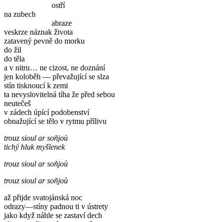
ostří
na zubech
abraze
veskrze náznak života
zatavený pevně do morku
do žil
do těla
a v nitru… ne cizost, ne doznání
jen koloběh — převažující se slza
stín tisknoucí k zemi
ta nevyslovitelná tíha že před sebou
neutečeš
v zádech úpící podobenství
obnažující se tělo v rytmu přílivu
trouz sioul ar soñjoù
tichý hluk myšlenek
trouz sioul ar soñjoù
trouz sioul ar soñjoù
až přijde svatojánská noc
odrazy—stíny padnou ti v ústrety
jako když náhle se zastaví dech