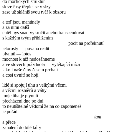
do morfických struktur –
skrze řasy třepící se v slzy
zase už skláníš svou tvář k obzoru
a teď jsou mantinely
a za nimi další
chtěl bys snad vykročit anebo transcendovat
s každým tvým přiblížením
pocit na prořeknutí
letorosty — povaha realit
plynutí — lotos
mocnost k níž nedosáhneme
a ve slovech prázdnota — vytékající míza
jako i naše činy časem prchají
a cosi uvnitř se hojí
lidé si spojují tíhu s velkými věcmi
s věcmi rozměrů a váhy
moje tíha je plynutí
přecházení dne po dni
to neutišitelné vědomí že na co zapomeneš
je pořád
tam
a přece
zahalení do bílé kůry