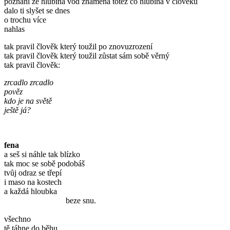
poznání že hlubina vod znamená totéž co hlubina v člověku
dalo ti slyšet se dnes
o trochu více
nahlas
tak pravil člověk který toužil po znovuzrození
tak pravil člověk který toužil zůstat sám sobě věrný
tak pravil člověk:
zrcadlo zrcadlo
pověz
kdo je na světě
ještě já?
fena
a seš si náhle tak blízko
tak moc se sobě podobáš
tvůj odraz se třepí
i maso na kostech
a každá hloubka
beze snu.
všechno
tě táhne do běhu