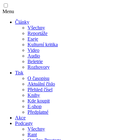
Menu
Články
Všechny
Reportáže
Eseje
Kulturní kritika
Video
Audio
Beletrie
Rozhovory
Tisk
O časopisu
Aktuální číslo
Přehled čísel
Knihy
Kde koupit
E-shop
Předplatné
Akce
Podcasty
Všechny
Rant