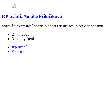
RP uvádí: Amálie Přílučíková
Syrová a expresivní poezie plná těl i destrukce; bitva o sebe samu.
S
m
27. 7. 2026
3 minuty čtení
#rp uvádí
#beletrie