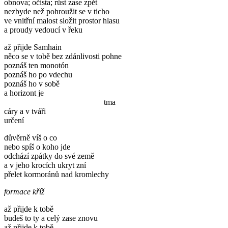
obnova; očista; růst zase zpět
nezbyde než pohroužit se v ticho
ve vnitřní malost složit prostor hlasu
a proudy vedoucí v řeku
až přijde Samhain
něco se v tobě bez zdánlivosti pohne
poznáš ten monotón
poznáš ho po vdechu
poznáš ho v sobě
a horizont je
tma
cáry a v tváři
určení
důvěrně víš o co
nebo spíš o koho jde
odchází zpátky do své země
a v jeho krocích ukryt zní
přelet kormoránů nad kromlechy
formace kříž
až přijde k tobě
budeš to ty a celý zase znovu
až přijde k tobě