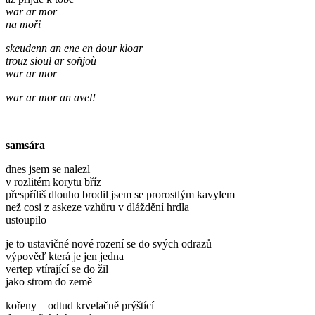
war ar mor
na moři
skeudenn an ene en dour kloar
trouz sioul ar soñjoù
war ar mor
war ar mor an avel!
samsára
dnes jsem se nalezl
v rozlitém korytu bříz
přespříliš dlouho brodil jsem se prorostlým kavylem
než cosi z askeze vzhůru v dláždění hrdla
ustoupilo
je to ustavičné nové rození se do svých odrazů
výpověď která je jen jedna
vertep vtírající se do žil
jako strom do země
kořeny – odtud krvelačně prýštící