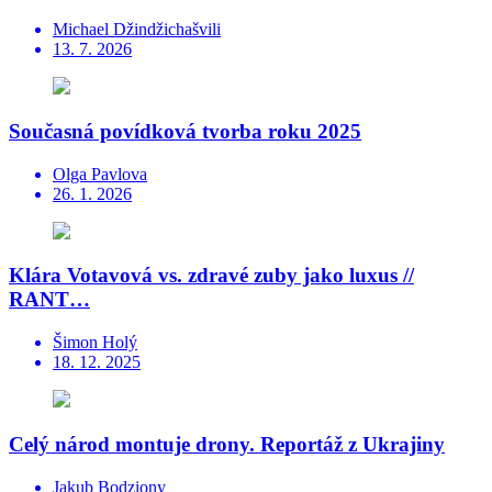
Michael Džindžichašvili
13. 7. 2026
Současná povídková tvorba roku 2025
Olga Pavlova
26. 1. 2026
Klára Votavová vs. zdravé zuby jako luxus //
RANT…
Šimon Holý
18. 12. 2025
Celý národ montuje drony. Reportáž z Ukrajiny
Jakub Bodziony