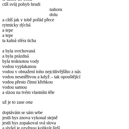
ctíš svůj pohyb hrudi
nahoru
dolu
a cítíš jak v tobě pořád přece
rytmicky dýchá
a tepe
a tepe
ta kalná sféra ticha
a byla svrchovaná
a byla prázdná
byla tesknotou vody
vodou vyplakanou
vodou v obnažení toho nejcitlivějšího z nás
vodou nesmířlivou a když – tak opouštějící
vodou přesto čímsi křehkou
vodou samou
a slzou na tvém vlastním těle
už je to zase
ona
doptávám se sám sebe
jestli bys znova vykonal stejně
jestli bys zopakoval svá slova
a slyšel je ozvěnou kolikrát širší