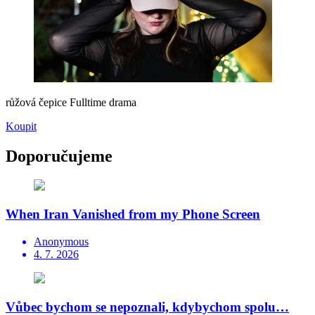
růžová čepice Fulltime drama
Koupit
Doporučujeme
When Iran Vanished from my Phone Screen
Anonymous
4. 7. 2026
Vůbec bychom se nepoznali, kdybychom spolu…