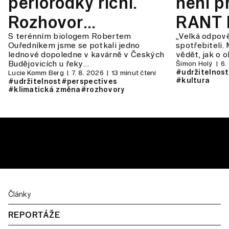
perlorodky říční.
není pr
Rozhovor
RANT 
S terénním biologem Robertem
„Velká odpov
s Robertem
#146
Ouředníkem jsme se potkali jedno
spotřebiteli. 
lednové dopoledne v kavárně v Českých
vědět, jak o 
Ouředníkem
Budějovicích u řeky…
Šimon Holý
6.
#udržitelnost
Lucie Komm Berg
7. 8. 2026
13 minut čtení
#kultura
#udržitelnost
#perspectives
#klimatická změna
#rozhovory
Články
REPORTÁŽE