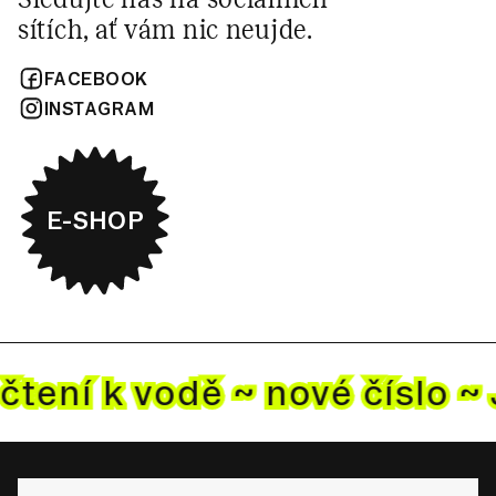
sítích, ať vám nic neujde.
FACEBOOK
INSTAGRAM
E-SHOP
čtení k vodě ~ nové
číslo ~