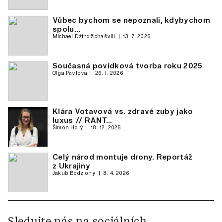
Vůbec bychom se nepoznali, kdybychom
spolu…
Michael Džindžichašvili
13. 7. 2026
Současná povídková tvorba roku 2025
Olga Pavlova
26. 1. 2026
Klára Votavová vs. zdravé zuby jako
luxus // RANT…
Šimon Holý
18. 12. 2025
Celý národ montuje drony. Reportáž
z Ukrajiny
Jakub Bodziony
8. 4. 2026
Sledujte nás na sociálních