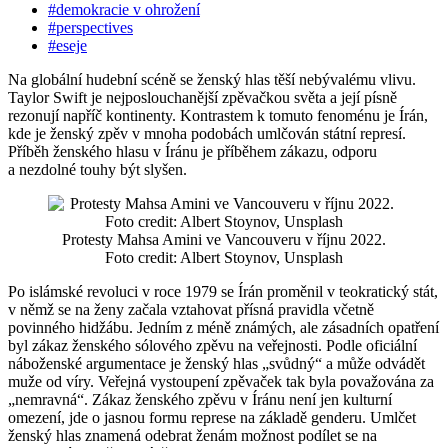
#demokracie v ohrožení
#perspectives
#eseje
Na globální hudební scéně se ženský hlas těší nebývalému vlivu.
Taylor Swift je nejposlouchanější zpěvačkou světa a její písně
rezonují napříč kontinenty. Kontrastem k tomuto fenoménu je Írán,
kde je ženský zpěv v mnoha podobách umlčován státní represí.
Příběh ženského hlasu v Íránu je příběhem zákazu, odporu
a nezdolné touhy být slyšen.
Protesty Mahsa Amini ve Vancouveru v říjnu 2022.
Foto credit: Albert Stoynov, Unsplash
Po islámské revoluci v roce 1979 se Írán proměnil v teokratický stát,
v němž se na ženy začala vztahovat přísná pravidla včetně
povinného hidžábu. Jedním z méně známých, ale zásadních opatření
byl zákaz ženského sólového zpěvu na veřejnosti. Podle oficiální
náboženské argumentace je ženský hlas „svůdný“ a může odvádět
muže od víry. Veřejná vystoupení zpěvaček tak byla považována za
„nemravná“. Zákaz ženského zpěvu v Íránu není jen kulturní
omezení, jde o jasnou formu represe na základě genderu. Umlčet
ženský hlas znamená odebrat ženám možnost podílet se na