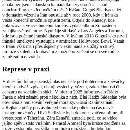
a nakonec jsem s dánskou kamarádkou vyzkoušela aspoň
couchsurfing ve středověkém městě Kášán. Guguš žila dvacet let
v domácím vězení a Írán opustila až v roce 2000, kdy jí íránská
vláda konečně umožnila opustit zemi. Odjela do Kanady, kde
pokračovala ve své hudební kariéře: vydala album Zoroaster a
zahájila světové turné. Nyní žije střídavě v Los Angeles a Torontu,
kde jsou početné íránské diaspory. V květnu 2018 Guguš jako první
íránská umělkyně vystoupila v amfiteátru Hollywood Bowl. Vztah
k Íránu však má i přes úspěchy v exilu nadále složitý a citlivý,
protože vzhledem k obavám z možného zatčení se do své rodné
země zatím nevrátila.
Represe v praxi
V dnešním Íránu je ženský hlas neustále pod dohledem a zpěvačky,
které se odváží zpívat, riskují výslechy, vězení, zákaz činnosti či
cenzuru na sociálních sítích. V březnu 2025 informovalo Rádio
Farda o sérii zásahů proti několika z nich. Bítá Hádží Sádeqíán byla
obviněna z narušování veřejné morálky. Golsá Rahímzamání
a Rejháne přišly po zásahu kybernetické policie na čas o své
instagramové účty. Hívá Sejfízáde byla dokonce zatčena přímo při
vystoupení v Teheránu. Zárá Esmá'ílí zmizela poté, co se video
jejího zpěvu stalo virálním. Parastú Ahmadí byla krátce zadržena za
to, že vystoupila bez šátku a po boku mužských hudebníků.