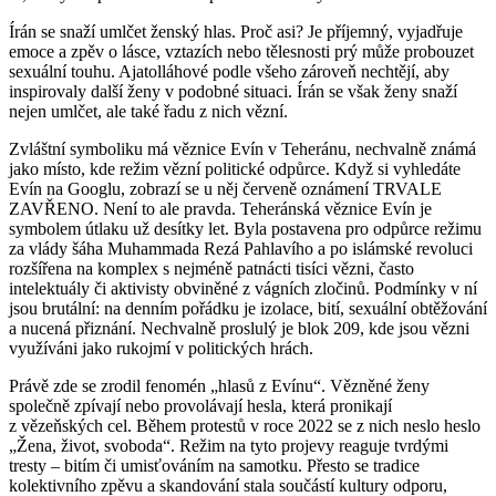
Írán se snaží umlčet ženský hlas. Proč asi? Je příjemný, vyjadřuje
emoce a zpěv o lásce, vztazích nebo tělesnosti prý může probouzet
sexuální touhu. Ajatolláhové podle všeho zároveň nechtějí, aby
inspirovaly další ženy v podobné situaci. Írán se však ženy snaží
nejen umlčet, ale také řadu z nich vězní.
Zvláštní symboliku má věznice Evín v Teheránu, nechvalně známá
jako místo, kde režim vězní politické odpůrce. Když si vyhledáte
Evín na Googlu, zobrazí se u něj červeně oznámení TRVALE
ZAVŘENO. Není to ale pravda. Teheránská věznice Evín je
symbolem útlaku už desítky let. Byla postavena pro odpůrce režimu
za vlády šáha Muhammada Rezá Pahlavího a po islámské revoluci
rozšířena na komplex s nejméně patnácti tisíci vězni, často
intelektuály či aktivisty obviněné z vágních zločinů. Podmínky v ní
jsou brutální: na denním pořádku je izolace, bití, sexuální obtěžování
a nucená přiznání. Nechvalně proslulý je blok 209, kde jsou vězni
využíváni jako rukojmí v politických hrách.
Právě zde se zrodil fenomén „hlasů z Evínu“. Vězněné ženy
společně zpívají nebo provolávají hesla, která pronikají
z vězeňských cel. Během protestů v roce 2022 se z nich neslo heslo
„Žena, život, svoboda“. Režim na tyto projevy reaguje tvrdými
tresty – bitím či umisťováním na samotku. Přesto se tradice
kolektivního zpěvu a skandování stala součástí kultury odporu,