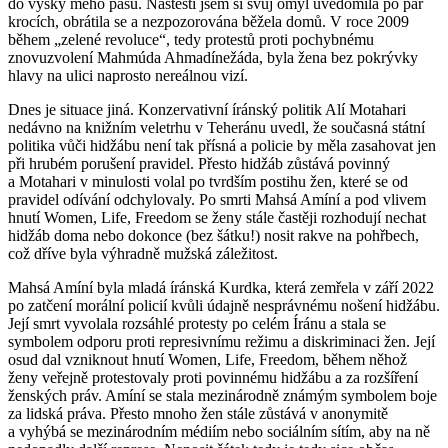
do výšky mého pasu. Naštěstí jsem si svůj omyl uvědomila po pár
krocích, obrátila se a nezpozorována běžela domů. V roce 2009
během „zelené revoluce“, tedy protestů proti pochybnému
znovuzvolení Mahmúda Ahmadínežáda, byla žena bez pokrývky
hlavy na ulici naprosto nereálnou vizí.
Dnes je situace jiná. Konzervativní íránský politik Alí Motahari
nedávno na knižním veletrhu v Teheránu uvedl, že současná státní
politika vůči hidžábu není tak přísná a policie by měla zasahovat jen
při hrubém porušení pravidel. Přesto hidžáb zůstává povinný
a Motahari v minulosti volal po tvrdším postihu žen, které se od
pravidel odívání odchylovaly. Po smrti Mahsá Amíní a pod vlivem
hnutí Women, Life, Freedom se ženy stále častěji rozhodují nechat
hidžáb doma nebo dokonce (bez šátku!) nosit rakve na pohřbech,
což dříve byla výhradně mužská záležitost.
Mahsá Amíní byla mladá íránská Kurdka, která zemřela v září 2022
po zatčení morální policií kvůli údajně nesprávnému nošení hidžábu.
Její smrt vyvolala rozsáhlé protesty po celém Íránu a stala se
symbolem odporu proti represivnímu režimu a diskriminaci žen. Její
osud dal vzniknout hnutí Women, Life, Freedom, během něhož
ženy veřejně protestovaly proti povinnému hidžábu a za rozšíření
ženských práv. Amíní se stala mezinárodně známým symbolem boje
za lidská práva. Přesto mnoho žen stále zůstává v anonymitě
a vyhýbá se mezinárodním médiím nebo sociálním sítím, aby na ně