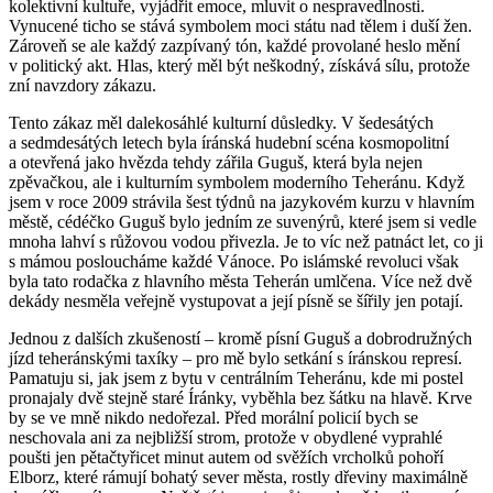
kolektivní kultuře, vyjádřit emoce, mluvit o nespravedlnosti.
Vynucené ticho se stává symbolem moci státu nad tělem i duší žen.
Zároveň se ale každý zazpívaný tón, každé provolané heslo mění
v politický akt. Hlas, který měl být neškodný, získává sílu, protože
zní navzdory zákazu.
Tento zákaz měl dalekosáhlé kulturní důsledky. V šedesátých
a sedmdesátých letech byla íránská hudební scéna kosmopolitní
a otevřená jako hvězda tehdy zářila Guguš, která byla nejen
zpěvačkou, ale i kulturním symbolem moderního Teheránu. Když
jsem v roce 2009 strávila šest týdnů na jazykovém kurzu v hlavním
městě, cédéčko Guguš bylo jedním ze suvenýrů, které jsem si vedle
mnoha lahví s růžovou vodou přivezla. Je to víc než patnáct let, co ji
s mámou posloucháme každé Vánoce. Po islámské revoluci však
byla tato rodačka z hlavního města Teherán umlčena. Více než dvě
dekády nesměla veřejně vystupovat a její písně se šířily jen potají.
Jednou z dalších zkušeností – kromě písní Guguš a dobrodružných
jízd teheránskými taxíky – pro mě bylo setkání s íránskou represí.
Pamatuju si, jak jsem z bytu v centrálním Teheránu, kde mi postel
pronajaly dvě stejně staré Íránky, vyběhla bez šátku na hlavě. Krve
by se ve mně nikdo nedořezal. Před morální policií bych se
neschovala ani za nejbližší strom, protože v obydlené vyprahlé
poušti jen pětačtyřicet minut autem od svěžích vrcholků pohoří
Elborz, které rámují bohatý sever města, rostly dřeviny maximálně