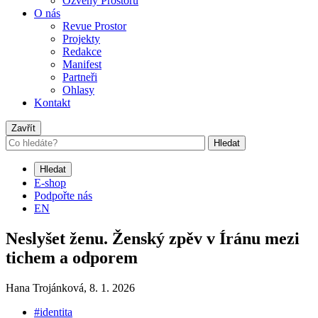
Ozvěny Prostoru
O nás
Revue Prostor
Projekty
Redakce
Manifest
Partneři
Ohlasy
Kontakt
Zavřít
Hledat
Hledat
E-shop
Podpořte nás
EN
Neslyšet ženu. Ženský zpěv v Íránu mezi
tichem a odporem
Hana Trojánková,
8. 1. 2026
#identita