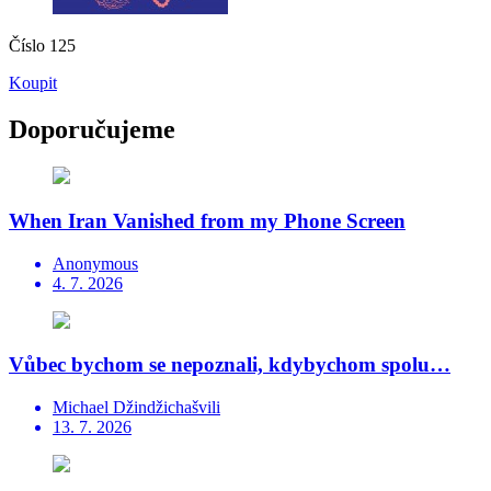
Číslo 125
Koupit
Doporučujeme
When Iran Vanished from my Phone Screen
Anonymous
4. 7. 2026
Vůbec bychom se nepoznali, kdybychom spolu…
Michael Džindžichašvili
13. 7. 2026