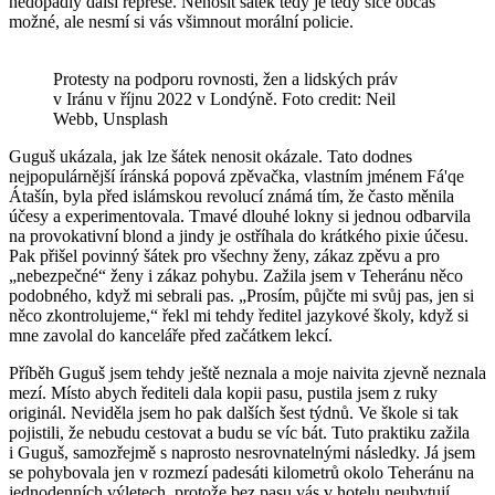
nedopadly další represe. Nenosit šátek tedy je tedy sice občas
možné, ale nesmí si vás všimnout morální policie.
Protesty na podporu rovnosti, žen a lidských práv
v Iránu v říjnu 2022 v Londýně. Foto credit: Neil
Webb, Unsplash
Guguš ukázala, jak lze šátek nenosit okázale. Tato dodnes
nejpopulárnější íránská popová zpěvačka, vlastním jménem Fá'qe
Átašín, byla před islámskou revolucí známá tím, že často měnila
účesy a experimentovala. Tmavé dlouhé lokny si jednou odbarvila
na provokativní blond a jindy je ostříhala do krátkého pixie účesu.
Pak přišel povinný šátek pro všechny ženy, zákaz zpěvu a pro
„nebezpečné“ ženy i zákaz pohybu. Zažila jsem v Teheránu něco
podobného, když mi sebrali pas. „Prosím, půjčte mi svůj pas, jen si
něco zkontrolujeme,“ řekl mi tehdy ředitel jazykové školy, když si
mne zavolal do kanceláře před začátkem lekcí.
Příběh Guguš jsem tehdy ještě neznala a moje naivita zjevně neznala
mezí. Místo abych řediteli dala kopii pasu, pustila jsem z ruky
originál. Neviděla jsem ho pak dalších šest týdnů. Ve škole si tak
pojistili, že nebudu cestovat a budu se víc bát. Tuto praktiku zažila
i Guguš, samozřejmě s naprosto nesrovnatelnými následky. Já jsem
se pohybovala jen v rozmezí padesáti kilometrů okolo Teheránu na
jednodenních výletech, protože bez pasu vás v hotelu neubytují,