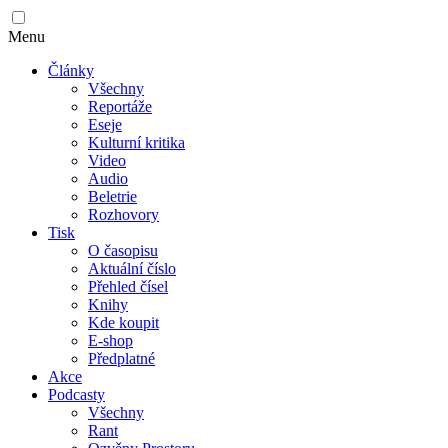
Menu
Články
Všechny
Reportáže
Eseje
Kulturní kritika
Video
Audio
Beletrie
Rozhovory
Tisk
O časopisu
Aktuální číslo
Přehled čísel
Knihy
Kde koupit
E-shop
Předplatné
Akce
Podcasty
Všechny
Rant