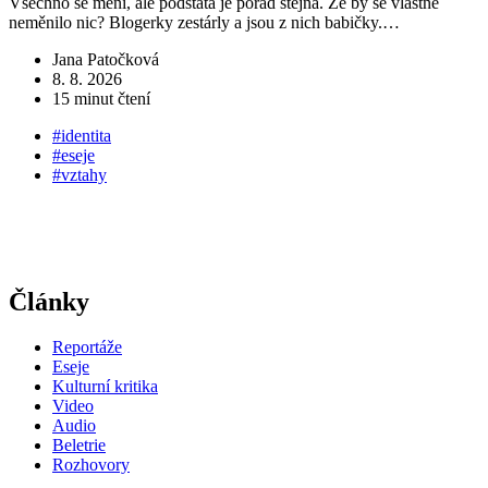
Všechno se mění, ale podstata je pořád stejná. Že by se vlastně
neměnilo nic? Blogerky zestárly a jsou z nich babičky.…
S
l
Jana Patočková
8. 8. 2026
15 minut čtení
#identita
#eseje
#vztahy
Články
Reportáže
Eseje
Kulturní kritika
Video
Audio
Beletrie
Rozhovory