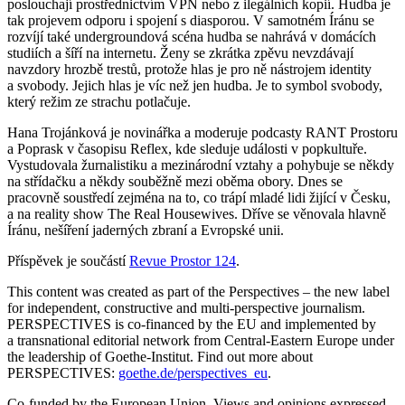
poslouchají prostřednictvím VPN nebo z ilegálních kopií. Hudba je
tak projevem odporu i spojení s diasporou. V samotném Íránu se
rozvíjí také undergroundová scéna hudba se nahrává v domácích
studiích a šíří na internetu. Ženy se zkrátka zpěvu nevzdávají
navzdory hrozbě trestů, protože hlas je pro ně nástrojem identity
a svobody. Jejich hlas je víc než jen hudba. Je to symbol svobody,
který režim ze strachu potlačuje.
Hana Trojánková je novinářka a moderuje podcasty RANT Prostoru
a Poprask v časopisu Reflex, kde sleduje události v popkultuře.
Vystudovala žurnalistiku a mezinárodní vztahy a pohybuje se někdy
na střídačku a někdy souběžně mezi oběma obory. Dnes se
pracovně soustředí zejména na to, co trápí mladé lidi žijící v Česku,
a na reality show The Real Housewives. Dříve se věnovala hlavně
Íránu, nešíření jaderných zbraní a Evropské unii.
Příspěvek je součástí
Revue Prostor 124
.
This content was created as part of the Perspectives – the new label
for independent, constructive and multi-perspective journalism.
PERSPECTIVES is co-financed by the EU and implemented by
a transnational editorial network from Central-Eastern Europe under
the leadership of Goethe-Institut. Find out more about
PERSPECTIVES:
goethe.de/perspectives_eu
.
Co-funded by the European Union. Views and opinions expressed