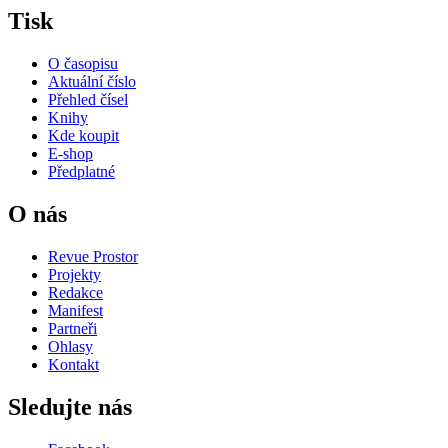
Tisk
O časopisu
Aktuální číslo
Přehled čísel
Knihy
Kde koupit
E-shop
Předplatné
O nás
Revue Prostor
Projekty
Redakce
Manifest
Partneři
Ohlasy
Kontakt
Sledujte nás