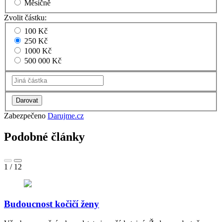
Měsíčně
Zvolit částku:
100 Kč
250 Kč
1000 Kč
500 000 Kč
Zabezpečeno
Darujme.cz
Podobné články
1
/
12
Budoucnost kočičí ženy