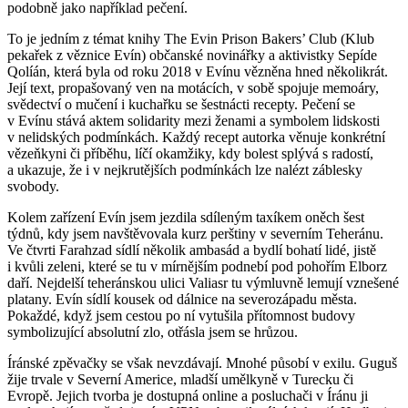
podobně jako například pečení.
To je jedním z témat knihy The Evin Prison Bakers’ Club (Klub
pekařek z věznice Evín) občanské novinářky a aktivistky Sepíde
Qolíán, která byla od roku 2018 v Evínu vězněna hned několikrát.
Její text, propašovaný ven na motácích, v sobě spojuje memoáry,
svědectví o mučení i kuchařku se šestnácti recepty. Pečení se
v Evínu stává aktem solidarity mezi ženami a symbolem lidskosti
v nelidských podmínkách. Každý recept autorka věnuje konkrétní
vězeňkyni či příběhu, líčí okamžiky, kdy bolest splývá s radostí,
a ukazuje, že i v nejkrutějších podmínkách lze nalézt záblesky
svobody.
Kolem zařízení Evín jsem jezdila sdíleným taxíkem oněch šest
týdnů, kdy jsem navštěvovala kurz perštiny v severním Teheránu.
Ve čtvrti Farahzad sídlí několik ambasád a bydlí bohatí lidé, jistě
i kvůli zeleni, které se tu v mírnějším podnebí pod pohořím Elborz
daří. Nejdelší teheránskou ulici Valiasr tu výmluvně lemují vznešené
platany. Evín sídlí kousek od dálnice na severozápadu města.
Pokaždé, když jsem cestou po ní vytušila přítomnost budovy
symbolizující absolutní zlo, otřásla jsem se hrůzou.
Íránské zpěvačky se však nevzdávají. Mnohé působí v exilu. Guguš
žije trvale v Severní Americe, mladší umělkyně v Turecku či
Evropě. Jejich tvorba je dostupná online a posluchači v Íránu ji