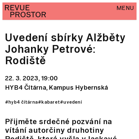
MENU
Uvedení sbírky Alžběty
Johanky Petrové:
Rodiště
22. 3. 2023, 19:00
HYB4 Čítárna, Kampus Hybernská
#hyb4 čítárna
#kabaret
#uvedení
Přijměte srdečné pozvání na
vítání autorčiny druhotiny
Rodiště, která vyšla v laskavé