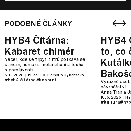
PODOBNÉ ČLÁNKY
HYB4 Čítárna:
HYB4 Č
Kabaret chimér
to, co
Večer, kde se třpyt flitrů potkává se
Kutálk
stínem, humor s melancholií a touha
s pomíjivostí.
Bakoš
5. 8. 2026
hl. sál E.0, Kampus Hybernská
#hyb4 čítárna
#kabaret
Výrazné osob
návrhářství –
Anna Tran a J
10. 6. 2026
HY
#kultura
#hyb