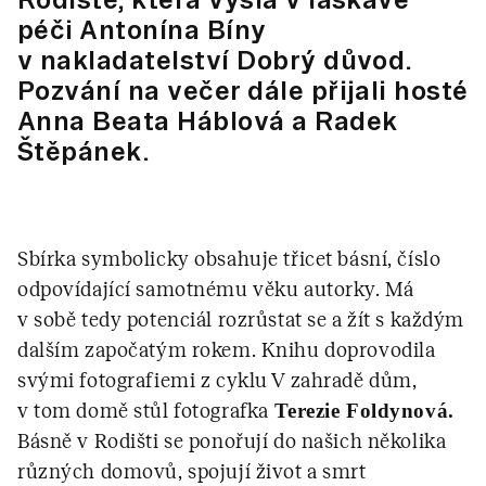
péči Antonína Bíny
v nakladatelství Dobrý důvod.
Pozvání na večer dále přijali hosté
Anna Beata Háblová a Radek
Štěpánek.
Sbírka symbolicky obsahuje třicet básní, číslo
odpovídající samotnému věku autorky. Má
v sobě tedy potenciál rozrůstat se a žít s každým
dalším započatým rokem. Knihu doprovodila
svými fotografiemi z cyklu V zahradě dům,
v tom domě stůl fotografka
Terezie Foldynová.
Básně v Rodišti se ponořují do našich několika
různých domovů, spojují život a smrt