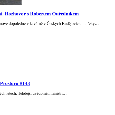
íční. Rozhovor s Robertem Ouředníkem
dnové dopoledne v kavárně v Českých Budějovicích u řeky…
 Prostoru #143
tých letech. Tehdejší uvědomělí ministři…