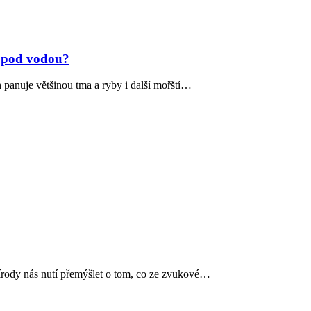
ot pod vodou?
 panuje většinou tma a ryby i další mořští…
přírody nás nutí přemýšlet o tom, co ze zvukové…