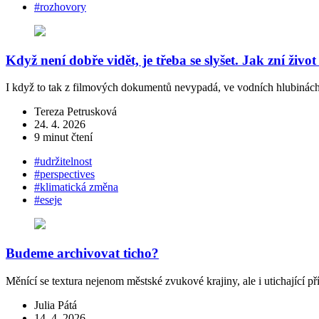
#rozhovory
Když není dobře vidět, je třeba se slyšet. Jak zní živ
I když to tak z filmových dokumentů nevypadá, ve vodních hlubinách
Tereza Petrusková
24. 4. 2026
9 minut čtení
#udržitelnost
#perspectives
#klimatická změna
#eseje
Budeme archivovat ticho?
Měnící se textura nejenom městské zvukové krajiny, ale i utichající 
Julia Pátá
14. 4. 2026