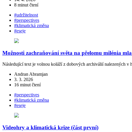
8 minut čtení
#udržitelnost
#perspectives
#klimatická změna
#eseje
Možnosti zachraňování světa na přelomu milénia mla
Následující text je volnou koláží z dobových archiválií nalezených 
Andran Abramjan
3. 3. 2026
16 minut čtení
#perspectives
#klimatická změna
#eseje
Videohry a klimatická krize (část první)