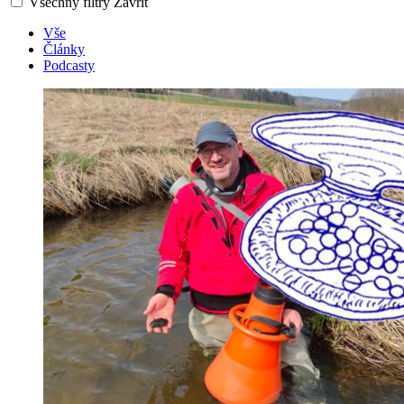
Všechny filtry
Zavřít
Vše
Články
Podcasty