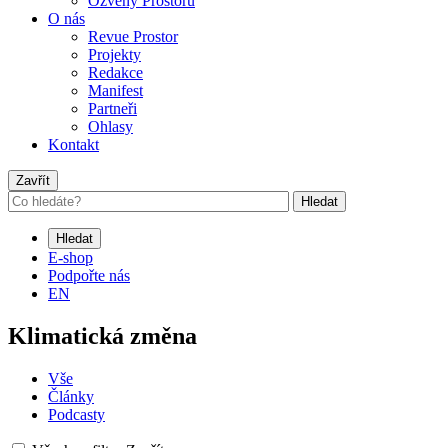
Ozvěny Prostoru
O nás
Revue Prostor
Projekty
Redakce
Manifest
Partneři
Ohlasy
Kontakt
Zavřít
Hledat
Hledat
E-shop
Podpořte nás
EN
Klimatická změna
Vše
Články
Podcasty