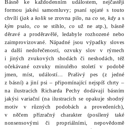
Básně ke každodenním událostem, nejčastěji
formou jakési samomluvy; psaní spjaté s touto
chvílí (
jak
a
kolik
se zrovna pilo, na
co
se,
kdy
a s
kým
psalo,
co
se stihlo,
co
už ne atp.), básně
děravé a proděravělé, ledabyle rozhozené nebo
zaimprovizované. Nápadné jsou výpadky sloves
a další nedořečenosti, ozvuky slov v rýmech
i jiných zvukových shodách či neshodách, též
očekávané ozvuky minulého století v podobě
jmen, míst, událostí… Prašivý pes (z jedné
z básní) a jiní psi – připomínající nejspíš chrty –
na ilustracích Richarda Pechy dodávají básním
jakýsi variační (na ilustracích se opakuje shodný
motiv v různých podobách a provedeních),
v něčem přízračný charakter (posílený také
nonsensovými či propriálními, nepovědomě