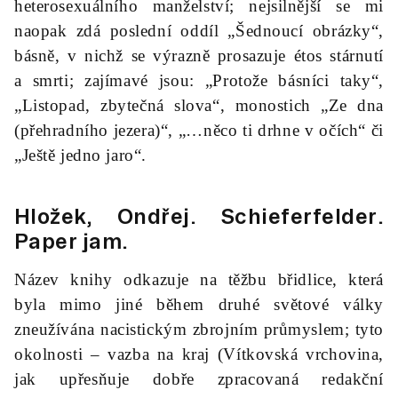
heterosexuálního manželství; nejsilnější se mi
naopak zdá poslední oddíl „Šednoucí obrázky“,
básně, v nichž se výrazně prosazuje étos stárnutí
a smrti; zajímavé jsou: „Protože básníci taky“,
„Listopad, zbytečná slova“, monostich „Ze dna
(přehradního jezera)“, „…něco ti drhne v očích“ či
„Ještě jedno jaro“.
Hložek, Ondřej.
Schieferfelder
.
Paper jam.
Název knihy odkazuje na těžbu břidlice, která
byla mimo jiné během druhé světové války
zneužívána nacistickým zbrojním průmyslem; tyto
okolnosti – vazba na kraj (Vítkovská vrchovina,
jak upřesňuje dobře zpracovaná redakční