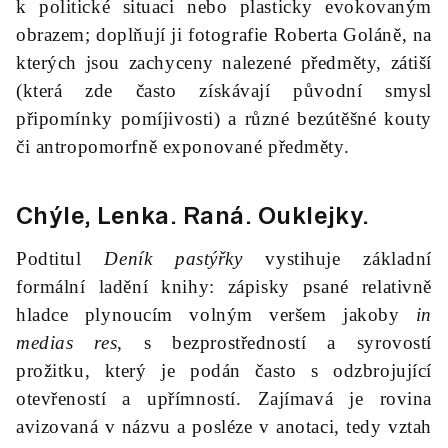
k politické situaci nebo plasticky evokovaným
obrazem; doplňují ji fotografie Roberta Goláně, na
kterých jsou zachyceny nalezené předměty, zátiší
(která zde často získávají původní smysl
připomínky pomíjivosti) a různé bezútěšné kouty
či antropomorfně exponované předměty.
Chýle, Lenka.
Raná
. Ouklejky.
Podtitul
Deník pastýřky
vystihuje základní
formální ladění knihy: zápisky psané relativně
hladce plynoucím volným veršem jakoby
in
medias res
, s bezprostředností a syrovostí
prožitku, který je podán často s odzbrojující
otevřeností a upřímností. Zajímavá je rovina
avizovaná v názvu a posléze v anotaci, tedy vztah