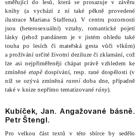
směřující do lesů, která se prosazuje v závěru
knihy (a vychází z ní také pěkně provedené
ilustrace Mariana Staffena). V centru pozornosti
jsou (heterosexuální) vztahy, romantické pojetí
lásky (jehož pandánem je v jistém ohledu také
touha po lesích či mateřská gesta vůči vlkům)
a prožívání určité životní deziluze či zklamání, což
lze asi nejpřiměřeněji chápat právě vzhledem ke
zmíněné
etapě
dospívání, resp. rané dospělosti (v
níž se ozývá zmíněná
ranní
doba dne, případně
také v knize nepřímo tematizované
rány
).
Kubíček, Jan.
Angažované básně
.
Petr Štengl.
Pro velkou část textů v této sbírce by sedělo