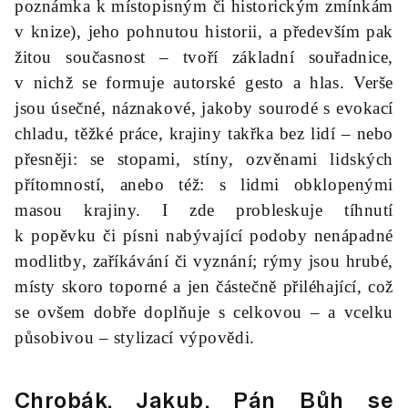
poznámka k místopisným či historickým zmínkám
v knize), jeho pohnutou historii, a především pak
žitou současnost – tvoří základní souřadnice,
v nichž se formuje autorské gesto a hlas. Verše
jsou úsečné, náznakové, jakoby sourodé s evokací
chladu, těžké práce, krajiny takřka bez lidí – nebo
přesněji: se stopami, stíny, ozvěnami lidských
přítomností, anebo též: s lidmi obklopenými
masou krajiny. I zde probleskuje tíhnutí
k popěvku či písni nabývající podoby nenápadné
modlitby, zaříkávání či vyznání; rýmy jsou hrubé,
místy skoro toporné a jen částečně přiléhající, což
se ovšem dobře doplňuje s celkovou – a vcelku
působivou – stylizací výpovědi.
Chrobák, Jakub.
Pán Bůh se