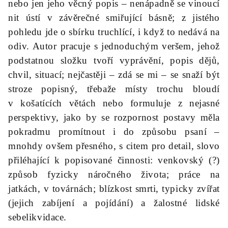
nebo jen jeho věcný popis – nenápadně se vinoucí
nit ústí v závěrečné smiřující básně; z jistého
pohledu jde o sbírku truchlící, i když to nedává na
odiv. Autor pracuje s jednoduchým veršem, jehož
podstatnou složku tvoří vyprávění, popis dějů,
chvil, situací; nejčastěji – zdá se mi – se snaží být
stroze popisný, třebaže místy trochu bloudí
v košatících větách nebo formuluje z nejasné
perspektivy, jako by se rozpornost postavy měla
pokradmu promítnout i do způsobu psaní –
mnohdy ovšem přesného, s citem pro detail, slovo
přiléhající k popisované činnosti: venkovský (?)
způsob fyzicky náročného života; práce na
jatkách, v továrnách; blízkost smrti, typicky zvířat
(jejich zabíjení a pojídání) a žalostné lidské
sebelikvidace.