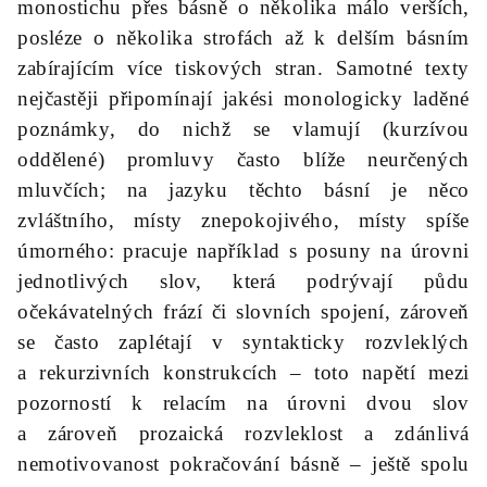
monostichu přes básně o několika málo verších,
posléze o několika strofách až k delším básním
zabírajícím více tiskových stran. Samotné texty
nejčastěji připomínají jakési monologicky laděné
poznámky, do nichž se vlamují (kurzívou
oddělené) promluvy často blíže neurčených
mluvčích; na jazyku těchto básní je něco
zvláštního, místy znepokojivého, místy spíše
úmorného: pracuje například s posuny na úrovni
jednotlivých slov, která podrývají půdu
očekávatelných frází či slovních spojení, zároveň
se často zaplétají v syntakticky rozvleklých
a rekurzivních konstrukcích – toto napětí mezi
pozorností k relacím na úrovni dvou slov
a zároveň prozaická rozvleklost a zdánlivá
nemotivovanost pokračování básně – ještě spolu