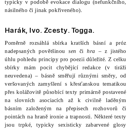
typicky v podobě evokace dialogu (nefunkčního,
násilného či jinak pokřiveného).
Harák, Ivo.
Zcesty
. Togga.
Poměrně rozsáhlá sbírka kratších básní a próz
nadepsaných povětšinou
sen
či
hra
– z jistého
úhlu pohledu principy pro poezii důležité. Z celku
sbírky mám pocit chybějící redakce (v tiráži
neuvedena) – básně směřují různými směry, od
veršovaných zamyšlení s křesťanskou tematikou
přes kolážovitě působící texty primárně postavené
na slovních asociacích až k civilně laděným
básním založeným na přepisech rozhovorů či
pointách na hraně ironie a trapnosti. Některé texty
jsou trpké, typicky sexisticky zabarvené glosy