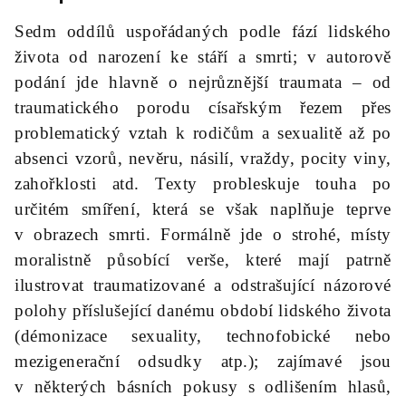
Sedm oddílů uspořádaných podle fází lidského
života od narození ke stáří a smrti; v autorově
podání jde hlavně o nejrůznější traumata – od
traumatického porodu císařským řezem přes
problematický vztah k rodičům a sexualitě až po
absenci vzorů, nevěru, násilí, vraždy, pocity viny,
zahořklosti atd. Texty probleskuje touha po
určitém smíření, která se však naplňuje teprve
v obrazech smrti. Formálně jde o strohé, místy
moralistně působící verše, které mají patrně
ilustrovat traumatizované a odstrašující názorové
polohy příslušející danému období lidského života
(démonizace sexuality, technofobické nebo
mezigenerační odsudky atp.); zajímavé jsou
v některých básních pokusy s odlišením hlasů,