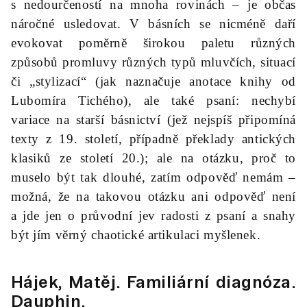
s nedourčeností na mnoha rovinách – je občas
náročné usledovat. V básních se nicméně daří
evokovat poměrně širokou paletu různých
způsobů promluvy různých typů mluvčích, situací
či „stylizací“ (jak naznačuje anotace knihy od
Lubomíra Tichého), ale také psaní: nechybí
variace na starší básnictví (jež nejspíš připomíná
texty z 19. století, případně překlady antických
klasiků ze století 20.); ale na otázku, proč to
muselo být tak dlouhé, zatím odpověď nemám –
možná, že na takovou otázku ani odpověď není
a jde jen o průvodní jev radosti z psaní a snahy
být jím věrný chaotické artikulaci myšlenek.
Hájek, Matěj.
Familiární diagnóza
.
Dauphin.