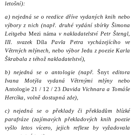
letošní):
a) nejedná se o reedice dříve vydaných knih nebo
výbory z nich (např. druhé vydání sbírky Šimona
Leitgeba
Mezi náma
v nakladatelství Petr Štengl,
III. svazek
Díla
Pavla Petra vycházejícího ve
Větrných mlýnech, nebo výbor
Jedu
z poezie Karla
Škrabala z téhož nakladatelství),
b) nejedná se o antologie (např.
Šnyt
editora
Ivana Motýla vydaná Větrnými mlýny nebo
Antologie 21 / 12 / 23
Davida Vichnara a Tomáše
Hercíka, volně dostupná zde),
c) nejedná se o překlady či překladům blízké
parafráze (zajímavých překladových knih poezie
vyšlo letos vícero, jejich reflexe by vyžadovala