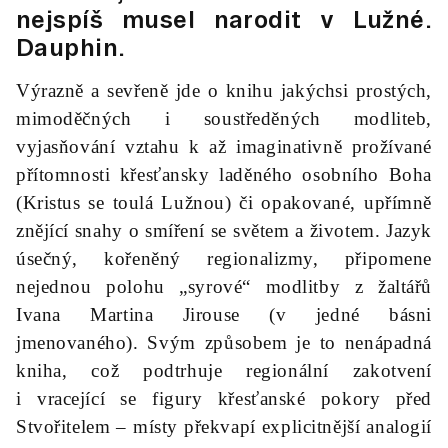
nejspíš musel narodit v Lužné
.
Dauphin.
Výrazně a sevřeně jde o knihu jakýchsi prostých,
mimoděčných i soustředěných modliteb,
vyjasňování vztahu k až imaginativně prožívané
přítomnosti křesťansky laděného osobního Boha
(Kristus se toulá Lužnou) či opakované, upřímně
znějící snahy o smíření se světem a životem. Jazyk
úsečný, kořeněný regionalizmy, připomene
nejednou polohu „syrové“ modlitby z žaltářů
Ivana Martina Jirouse (v jedné básni
jmenovaného). Svým způsobem je to nenápadná
kniha, což podtrhuje regionální zakotvení
i vracející se figury křesťanské pokory před
Stvořitelem – místy překvapí explicitnější analogií