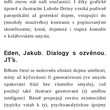
měli
znovu
stát naši současníci. I díky grafické
úpravě a ilustracím Luboše Drtiny vzniká podivně
panoptikální až groteskní dojem, vstupující do
(mnohdy mrazivého) kontrastu s popisovanými
skutečnostmi; krutá, dojemná i trapná
komedie
v kolářovském smyslu.
Eden, Jakub.
Dialogy s ozvěnou
.
JT’s.
Během čtení se nedovedu ubránit dojmu umělosti,
místy až kýčovitosti či generativnosti (ve smyslu
opakování frází bez vlastního smyslu), což
posilují také ilustrace generované (s) umělou
inteligencí. Básně propojují rovinu existenciální
(typicky vztah k
ty
), psychoanalytickou (pojmy