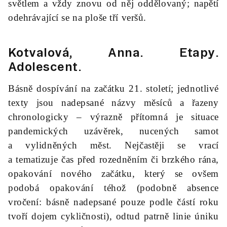
světlem a vždy znovu od něj oddělovaný; napětí
odehrávající se na ploše tří veršů.
Kotvalová, Anna.
Etapy
.
Adolescent.
Básně dospívání na začátku 21. století; jednotlivé
texty jsou nadepsané názvy měsíců a řazeny
chronologicky – výrazně přítomná je situace
pandemických uzávěrek, nucených samot
a vylidněných měst. Nejčastěji se vrací
a tematizuje čas před rozedněním či brzkého rána,
opakování nového začátku, který se ovšem
podobá opakování téhož (podobně absence
vročení: básně nadepsané pouze podle částí roku
tvoří dojem cykličnosti), odtud patrně linie úniku