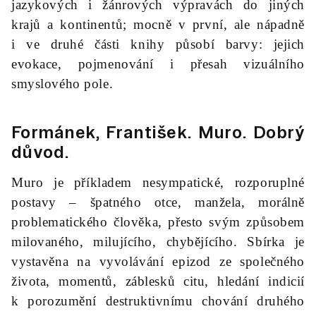
jazykových i žánrových výpravách do jiných
krajů a kontinentů; mocně v první, ale nápadně
i ve druhé části knihy působí barvy: jejich
evokace, pojmenování i přesah vizuálního
smyslového pole.
Formánek, František.
Muro
. Dobrý
důvod.
Muro je příkladem nesympatické, rozporuplné
postavy – špatného otce, manžela, morálně
problematického člověka, přesto svým způsobem
milovaného, milujícího, chybějícího. Sbírka je
vystavěna na vyvolávání epizod ze společného
života, momentů, záblesků citu, hledání indicií
k porozumění destruktivnímu chování druhého