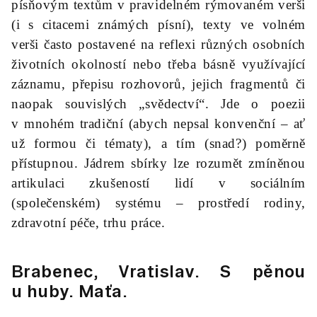
písňovým textům v pravidelném rýmovaném verši
(i s citacemi známých písní), texty ve volném
verši často postavené na reflexi různých osobních
životních okolností nebo třeba básně využívající
záznamu, přepisu rozhovorů, jejich fragmentů či
naopak souvislých „svědectví“. Jde o poezii
v mnohém tradiční (abych nepsal konvenční – ať
už formou či tématy), a tím (snad?) poměrně
přístupnou. Jádrem sbírky lze rozumět zmíněnou
artikulaci zkušeností lidí v sociálním
(společenském) systému – prostředí rodiny,
zdravotní péče, trhu práce.
Brabenec, Vratislav.
S pěnou
u huby.
Maťa.