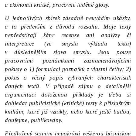
a ekonomii krátké, pracovně laděné glosy.
U jednotlivých sbírek zásadně neuvádím ukázky,
a to především z důvodu rozsahu. Moje texty
nepředstírají žánr recenze ani analýzy či
interpretace (ve smyslu výkladu textu)
v důslednějším slova smyslu. Jsou pouze
pracovními poznámkami zaznamenávajícími
pokusy o 1) formulaci poznatků z vlastní četby; 2)
pokus o věcný popis vybraných charakteristik
daných textů. V případě zájmu o detailnější
argumentaci doloženou příklady je třeba si
dohledat publicistické (kritické) texty k příslušným
knihám, které již vznikly, nebo které ještě budou,
doufejme, publikovány.
Předložený seznam nepokrývá veškerou básnickou