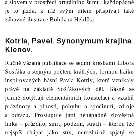
a slovem v prostředí brutálního šumu; každopádně
je to jízda, k níž svým dílem přispívají také
zábavné ilustrace Bohdana Heblíka.
Kotrla, Pavel.
Synonymum krajina
.
Klenov.
Ručně vázaná publikace se sedmi kresbami Libora
Sošťáka a stejným počtem krátkých, formou haiku
inspirovaných básní Pavla Kotrly, které vznikaly
právě na základě Sošťákových děl. Básně se
jemně dotýkají elementárních konstelací a vztahů
prázdnoty a plnosti, pohybu a spočinutí, zdroje
a odrazu. Prostupuje jimi nenápadně zlověstná
linka – prázdno, smrt, podzim, strach – kterou lze
nejspíš chápat jako
stín
, nerozlučně spjatý se