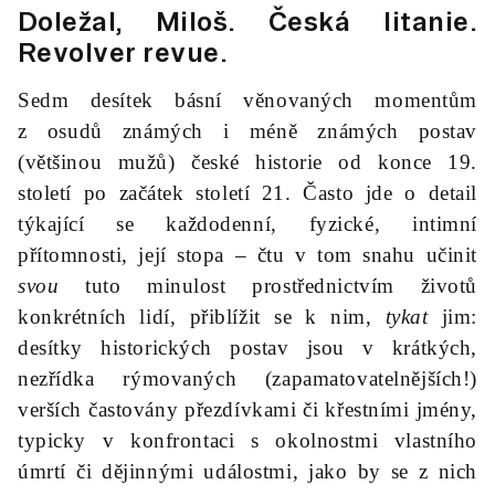
Doležal, Miloš.
Česká litanie
.
Revolver revue.
Sedm desítek básní věnovaných momentům
z osudů známých i méně známých postav
(většinou mužů) české historie od konce 19.
století po začátek století 21. Často jde o detail
týkající se každodenní, fyzické, intimní
přítomnosti, její stopa – čtu v tom snahu učinit
svou
tuto minulost prostřednictvím životů
konkrétních lidí, přiblížit se k nim,
tykat
jim:
desítky historických postav jsou v krátkých,
nezřídka rýmovaných (zapamatovatelnějších!)
verších častovány přezdívkami či křestními jmény,
typicky v konfrontaci s okolnostmi vlastního
úmrtí či dějinnými událostmi, jako by se z nich