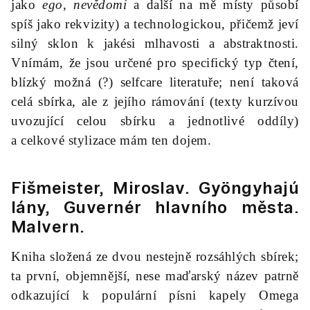
jako
ego
,
nevědomí
a další na mě místy působí
spíš jako rekvizity) a technologickou, přičemž jeví
silný sklon k jakési mlhavosti a abstraktnosti.
Vnímám, že jsou určené pro specifický typ čtení,
blízký možná (?) selfcare literatuře; není taková
celá sbírka, ale z jejího rámování (texty kurzívou
uvozující celou sbírku a jednotlivé oddíly)
a celkové stylizace mám ten dojem.
Fišmeister, Miroslav.
Gyöngyhajú
lány, Guvernér hlavního města
.
Malvern.
Kniha složená ze dvou nestejně rozsáhlých sbírek;
ta první, objemnější, nese maďarský název patrně
odkazující k populární písni kapely Omega