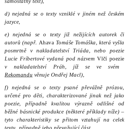
samostatný text),
d) nejedná se o texty vzniklé v jiném než českém
jazyce,
e) nejedná se o texty již nežijících autorek či
autorů (např.
Ahava
Tomáše Tomáška, která vyšla
posmrtně v nakladatelství Triáda, nebo poezie
Lucie Fríbertové vydaná pod názvem
Vlčí poezie
v nakladatelství Práh, jíž se ve svém
Rekomandu
věnuje Ondřej Macl),
f) nejedná se o texty psané převážně prózou,
určené pro děti, charakterizované jinak než jako
poezie, případně kvalitou výrazně odlišné od
běžné básnické produkce (některé příklady níže) –
tyto charakteristiky se přitom vztahují na celek
textu, případně jeho převažující část.