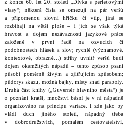
z konce 60. let 20. století „Dívka s perleťovými
vlasy“; některá čísla se omezují na pár veršů
a připomenou slovní hříčku či vtip, jiná se
rozbíhají na větší ploše – i jich se však týká
hravost a dojem nezávaznosti jazykové práce
založené v první řadě na ozvucích či
podobnostech hlásek a slov; rychlé (významové,
kontextové, obrazné…) střihy uvnitř veršů budí
dojem okamžitých nápadů – tento způsob psaní
působí poměrně živým a zjitřujícím způsobem;
půdorys skazu, možná bajky, místy snad paraboly.
Druhá část knihy („Guvernér hlavního města“) je
o poznání kratší, množství básní je v ní nápadně
organizováno na principu variace. I zde jako by
vládl duch jiného století, nápadný třeba
v dobrodružstvích, pomalém cestovatelství,