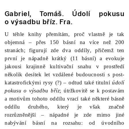
Gabriel, Tomáš.
Údolí pokusu
o výsadbu bříz
. Fra.
U téhle knihy přemítám, proč vlastně je tak
objemná – přes 150 básní na více než 200
stranách; figurují zde dva oddíly, přičemž ten
první je nápadně krátký (11 básní) a evokuje
jakousi krajinně kultivační snahu v prostředí
několik desítek let vzdálené budoucnosti s post-
katastrofickými rysy (?) – odtud také titulní
údolí
pokusu o výsadbu bříz
; útržkovitě se k postavám
a motivům tohoto oddílu vrací také některé básně
oddílu druhého, který je však značně
rozrůzněnější – nápadné je zde mimo jiné
nabývání básní na rozsahu: od úvodního