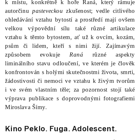
k místu, konkrétně k hoře Raná, který rámuje
autorčinu
pasteveckou
zkušenost; vedle citlivého
ohledávání vztahu bytostí a prostředí mají ovšem
velkou výpovědní sílu také různé artikulace
vztahu k těmto bytostem, ať už k ovcím, kozám,
psům či lidem, kteří s nimi žijí. Zajímavým
způsobem evokuje
Raná
různé aspekty
liminálního stavu odloučení, ve kterém je člověk
konfrontován s holými skutečnostmi života, smrti,
žádostivosti či nemoci ve vztahu k živým tvorům
i ve svém vlastním těle; za pozornost stojí také
výprava publikace s doprovodnými fotografiemi
Miroslava Šímy.
Kino Peklo.
Fuga
. Adolescent.