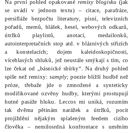
Na první pohled opakované
remixy blogísku
(jak
se uvádí v jednom textu) – citace, parafráze,
persifláže bezpočtu literatury, písní, televizních
pořadů, memů, hlášek, hesel, webových odkazů,
útržků playlistů, anotací, medailonků,
autointerpretačních stop atd. v bláznivých střizích
a konstelacích; dojem kaleidoskopičnosti,
vícehlasých shluků, jež neustále smýkají s tím, co
lze čekat od „básnické sbírky“. Na druhý pohled
spíše než remixy:
samply
; poezie bližší hudbě než
próze, třebaže jde o zmnožené a synteticky
modifikované ozvěny hudby, kterými prostupují
hutné pasáže hluku. Leccos mi uniká, rozumím
tak dvěma pětinám narážek a útržků, pocit
projíždění nějakým splašeným feedem cizího
člověka – nemilosrdná konfrontace s uměním