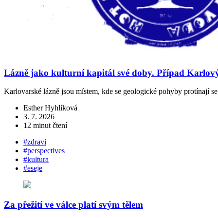
Lázně jako kulturní kapitál své doby. Případ Karlov
Karlovarské lázně jsou místem, kde se geologické pohyby protínají 
Esther Hyhlíková
3. 7. 2026
12 minut čtení
#zdraví
#perspectives
#kultura
#eseje
Za přežití ve válce platí svým tělem