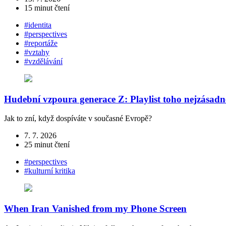
15 minut čtení
#identita
#perspectives
#reportáže
#vztahy
#vzdělávání
Hudební vzpoura generace Z: Playlist toho nejzásadn
Jak to zní, když dospíváte v současné Evropě?
7. 7. 2026
25 minut čtení
#perspectives
#kulturní kritika
When Iran Vanished from my Phone Screen