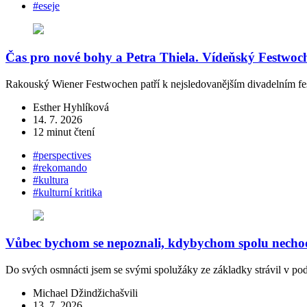
#eseje
Čas pro nové bohy a Petra Thiela. Vídeňský Festwoche
Rakouský Wiener Festwochen patří k nejsledovanějším divadelním fe
Esther Hyhlíková
14. 7. 2026
12 minut čtení
#perspectives
#rekomando
#kultura
#kulturní kritika
Vůbec bychom se nepoznali, kdybychom spolu nechod
Do svých osmnácti jsem se svými spolužáky ze základky strávil v po
Michael Džindžichašvili
13. 7. 2026