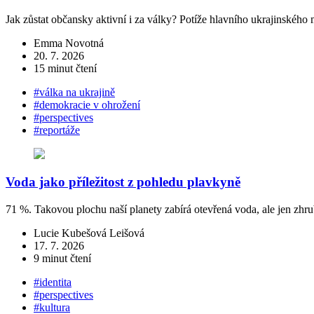
Jak zůstat občansky aktivní i za války? Potíže hlavního ukrajinského
Emma Novotná
20. 7. 2026
15 minut čtení
#válka na ukrajině
#demokracie v ohrožení
#perspectives
#reportáže
Voda jako příležitost z pohledu plavkyně
71 %. Takovou plochu naší planety zabírá otevřená voda, ale jen z
Lucie Kubešová Leišová
17. 7. 2026
9 minut čtení
#identita
#perspectives
#kultura