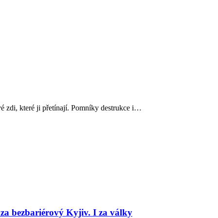
é zdi, které ji přetínají. Pomníky destrukce i…
 za bezbariérový Kyjiv. I za války