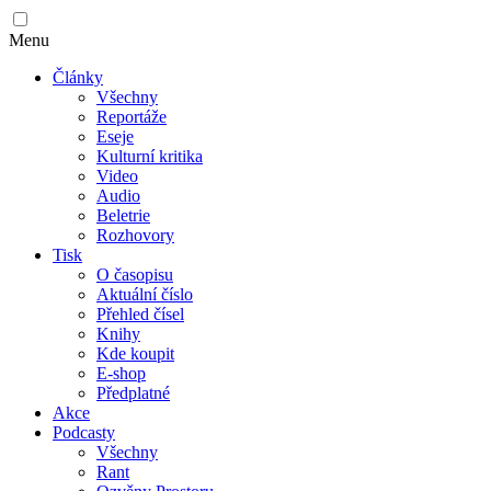
Menu
Články
Všechny
Reportáže
Eseje
Kulturní kritika
Video
Audio
Beletrie
Rozhovory
Tisk
O časopisu
Aktuální číslo
Přehled čísel
Knihy
Kde koupit
E-shop
Předplatné
Akce
Podcasty
Všechny
Rant