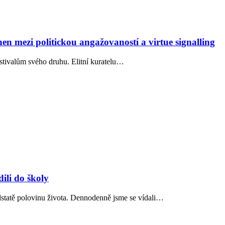
n mezi politickou angažovaností a virtue signalling
stivalům svého druhu. Elitní kuratelu…
ili do školy
dstatě polovinu života. Dennodenně jsme se vídali…