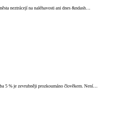
 města neztrácejí na naléhavosti ani dnes &ndash…
hruba 5 % je zevrubněji prozkoumáno člověkem. Není…