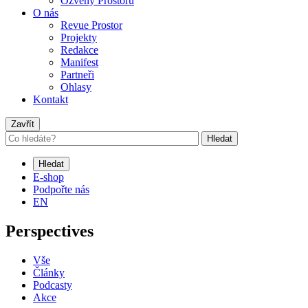
Ozvěny Prostoru
O nás
Revue Prostor
Projekty
Redakce
Manifest
Partneři
Ohlasy
Kontakt
Zavřít
Hledat
Hledat
E-shop
Podpořte nás
EN
Perspectives
Vše
Články
Podcasty
Akce