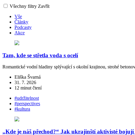
Všechny filtry
Zavřít
Vše
Články
Podcasty
Akce
Tam, kde se střetla voda s ocelí
Romantické vodní hladiny splývající s okolní krajinou, strohé betonov
Eliška Švarná
31. 7. 2026
12 minut čtení
#udržitelnost
#perspectives
#kultura
„Kde je náš přechod?“ Jak ukrajinští aktivisté bojují