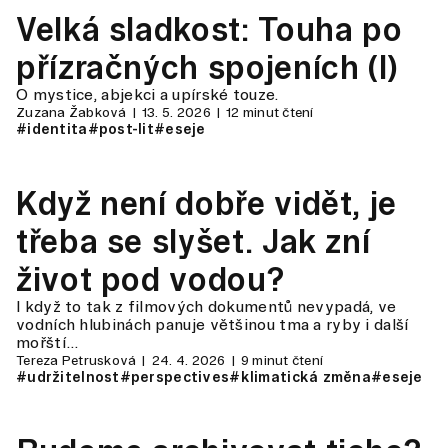
Velká sladkost: Touha po
přízračných spojeních (I)
O mystice, abjekci a upírské touze.
Zuzana Žabková
13. 5. 2026
12 minut čtení
#identita
#post-lit
#eseje
Když není dobře vidět, je
třeba se slyšet. Jak zní
život pod vodou?
I když to tak z filmových dokumentů nevypadá, ve
vodních hlubinách panuje většinou tma a ryby i další
mořští…
Tereza Petrusková
24. 4. 2026
9 minut čtení
#udržitelnost
#perspectives
#klimatická změna
#eseje