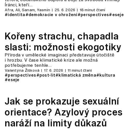
Íránci, kteří…
Afra, Ali, Sanam, Yasmin
25. 6. 2026
18 minut čtení
#identita
#demokracie v ohrožení
#perspectives
#eseje
Kořeny strachu, chapadla
slasti: možnosti ekogotiky
Příroda v umělecké imaginaci představuje útočiště
i hrozbu. V čase klimatické krize ale možná
potřebujeme tenhle…
Valentýna Žišková
17. 6. 2026
11 minut čtení
#perspectives
#post-lit
#klimatická změna
#kultura
#eseje
Jak se prokazuje sexuální
orientace? Azylový proces
naráží na limity důkazů