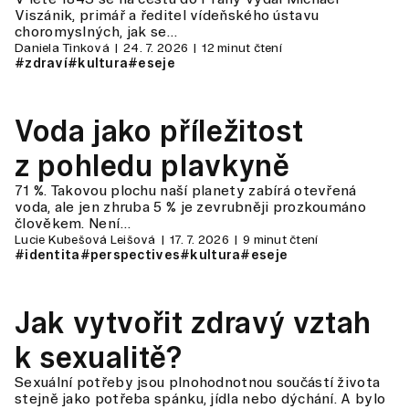
Viszánik, primář a ředitel vídeňského ústavu
choromyslných, jak se…
Daniela Tinková
24. 7. 2026
12 minut čtení
#zdraví
#kultura
#eseje
Voda jako příležitost
z pohledu plavkyně
71 %. Takovou plochu naší planety zabírá otevřená
voda, ale jen zhruba 5 % je zevrubněji prozkoumáno
člověkem. Není…
Lucie Kubešová Leišová
17. 7. 2026
9 minut čtení
#identita
#perspectives
#kultura
#eseje
Jak vytvořit zdravý vztah
k sexualitě?
Sexuální potřeby jsou plnohodnotnou součástí života
stejně jako potřeba spánku, jídla nebo dýchání. A bylo