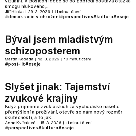
vizuální. V poslední době se do popředí dostává otázka
smogu hlukového,…
Jiří Hlinka
29. 3. 2026
11 minut čtení
#demokracie v ohrožení
#perspectives
#kultura
#eseje
Býval jsem mladistvým
schizoposterem
Martin Kodada
18. 3. 2026
10 minut čtení
#post-lit
#eseje
Slyšet jinak: Tajemství
zvukové krajiny
Když přijmeme zvuk a sluch za východisko našeho
přemýšlení a prožívání, otevře se nám nový rozměr
skutečnosti, a to jak…
Anna Kvíčalová
15. 3. 2026
11 minut čtení
#perspectives
#kultura
#eseje