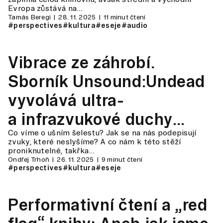
Evropa zůstává na…
Tamás Beregi
28. 11. 2025
11 minut čtení
#perspectives
#kultura
#eseje
#audio
Vibrace ze záhrobí.
Sborník Unsound:Undead
vyvolává ultra-
a infrazvukové duchy
Co víme o ušním šelestu? Jak se na nás podepisují
a posílá je vstříc nelidské
zvuky, které neslyšíme? A co nám k této stěží
proniknutelné, takřka…
budoucnosti
Ondřej Trhoň
26. 11. 2025
9 minut čtení
#perspectives
#kultura
#eseje
Performativní čtení a „red