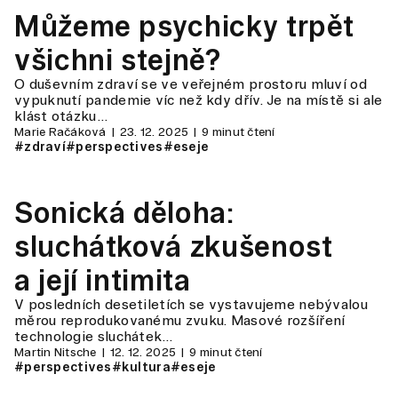
Můžeme psychicky trpět
všichni stejně?
O duševním zdraví se ve veřejném prostoru mluví od
vypuknutí pandemie víc než kdy dřív. Je na místě si ale
klást otázku…
Marie Račáková
23. 12. 2025
9 minut čtení
#zdraví
#perspectives
#eseje
Sonická děloha:
sluchátková zkušenost
a její intimita
V posledních desetiletích se vystavujeme nebývalou
měrou reprodukovanému zvuku. Masové rozšíření
technologie sluchátek…
Martin Nitsche
12. 12. 2025
9 minut čtení
#perspectives
#kultura
#eseje