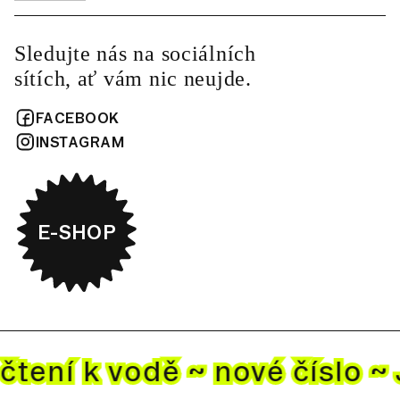
Sledujte nás na sociálních
sítích, ať vám nic neujde.
FACEBOOK
INSTAGRAM
E-SHOP
čtení k vodě ~ nové
číslo ~