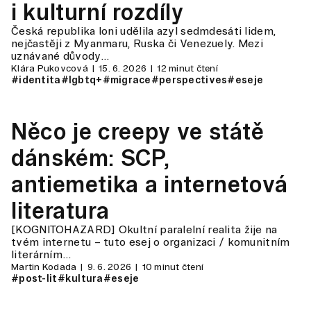
i kulturní rozdíly
Česká republika loni udělila azyl sedmdesáti lidem,
nejčastěji z Myanmaru, Ruska či Venezuely. Mezi
uznávané důvody…
Klára Pukovcová
15. 6. 2026
12 minut čtení
#identita
#lgbtq+
#migrace
#perspectives
#eseje
Něco je creepy ve státě
dánském: SCP,
antiemetika a internetová
literatura
[KOGNITOHAZARD] Okultní paralelní realita žije na
tvém internetu – tuto esej o organizaci / komunitním
literárním…
Martin Kodada
9. 6. 2026
10 minut čtení
#post-lit
#kultura
#eseje