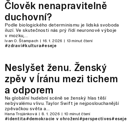
Člověk nenapravitelně
duchovní?
Podle biologického determinismu je lidská svoboda
iluzí. Ve skutečnosti nás prý řídí neuronové výboje
v mozku,…
Ivan O. Štampach
16. 1. 2026
13 minut čtení
#zdraví
#kultura
#eseje
Neslyšet ženu. Ženský
zpěv v Íránu mezi tichem
a odporem
Na globální hudební scéně se ženský hlas těší
nebývalému vlivu. Taylor Swift je nejposlouchanější
zpěvačkou světa a…
Hana Trojánková
8. 1. 2026
10 minut čtení
#identita
#demokracie v ohrožení
#perspectives
#eseje