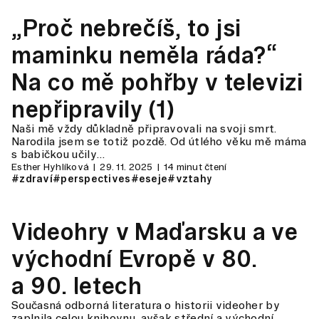
„Proč nebrečíš, to jsi
maminku neměla ráda?“
Na co mě pohřby v televizi
nepřipravily (1)
Naši mě vždy důkladně připravovali na svoji smrt.
Narodila jsem se totiž pozdě. Od útlého věku mě máma
s babičkou učily…
Esther Hyhlíková
29. 11. 2025
14 minut čtení
#zdraví
#perspectives
#eseje
#vztahy
Videohry v Maďarsku a ve
východní Evropě v 80.
a 90. letech
Současná odborná literatura o historii videoher by
zaplnila celou knihovnu, avšak střední a východní