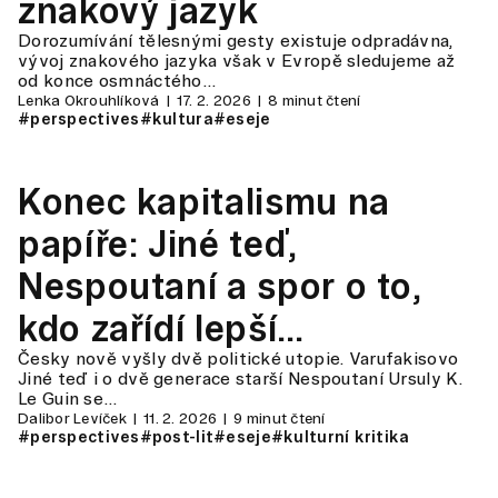
znakový jazyk
Dorozumívání tělesnými gesty existuje odpradávna,
vývoj znakového jazyka však v Evropě sledujeme až
od konce osmnáctého…
Lenka Okrouhlíková
17. 2. 2026
8 minut čtení
#perspectives
#kultura
#eseje
Konec kapitalismu na
papíře: Jiné teď,
Nespoutaní a spor o to,
kdo zařídí lepší
Česky nově vyšly dvě politické utopie. Varufakisovo
budoucnost
Jiné teď i o dvě generace starší Nespoutaní Ursuly K.
Le Guin se…
Dalibor Levíček
11. 2. 2026
9 minut čtení
#perspectives
#post-lit
#eseje
#kulturní kritika