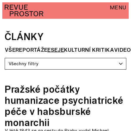
MENU
ČLÁNKY
VŠE
REPORTÁŽE
ESEJE
KULTURNÍ KRITIKA
VIDEO
Všechny filtry
Pražské počátky
humanizace psychiatrické
péče v habsburské
monarchii
V létě 1843 se na cestu do Prahy vydal Michael