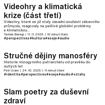
Videohry a klimatická
krize (část třetí)
Videohry, které se již staly zásadní součástí zábavního
průmyslu, reagovaly na palčivé globální problémy
a klimatickou…
Tamás Beregi
11. 11. 2025
10 minut čtení
#perspectives
#kultura
#eseje
#audio
Stručné dějiny manosféry
Historie mizogynního patriarchátu od pravěku do
nultých let
Petr Uram
24. 10. 2025
11 minut čtení
#identita
#perspectives
#eseje
#audio
#vztahy
Slam poetry za duševní
zdraví