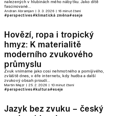
nalezených v hlubinách mého nábytku. Jako dítě
fascinované…
Andran Abramjan
3. 3. 2026
16 minut čtení
#perspectives
#klimatická změna
#eseje
Hovězí, ropa i tropický
hmyz: K materialitě
moderního zvukového
průmyslu
Zvuk vnímáme jako cosi nehmotného a pomíjivého,
zvláště dnes, v éře internetu, kdy hudba a další
zvukový obsah proudí…
Martin Mejzr
25. 2. 2026
10 minut čtení
#perspectives
#kultura
#eseje
Jazyk bez zvuku – český