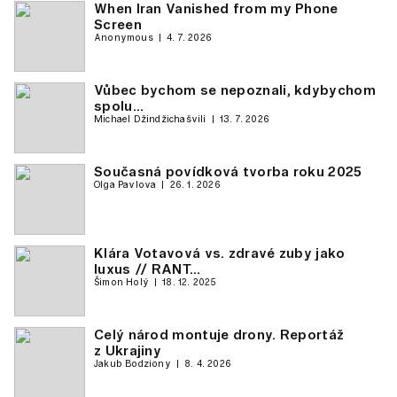
When Iran Vanished from my Phone
Screen
Anonymous
4. 7. 2026
Vůbec bychom se nepoznali, kdybychom
spolu…
Michael Džindžichašvili
13. 7. 2026
Současná povídková tvorba roku 2025
Olga Pavlova
26. 1. 2026
Klára Votavová vs. zdravé zuby jako
luxus // RANT…
Šimon Holý
18. 12. 2025
Celý národ montuje drony. Reportáž
z Ukrajiny
Jakub Bodziony
8. 4. 2026