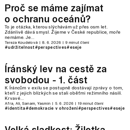
Proč se máme zajímat
o ochranu oceánů?
To je otázka, kterou slýchávám už přes osm let.
Zdánlivě dává smysl. Žijeme v České republice, moře
nemáme. Je…
Tereza Koudelová
8. 6. 2026
9 minut čtení
#udržitelnost
#perspectives
#eseje
Íránský lev na cestě za
svobodou - 1. část
K Íráncům v exilu se postupně dostávají zprávy o tom,
kteří z jejich blízkých se stali oběťmi režimního násilí.
Krvavé…
Afra, Ali, Sanam, Yasmin
5. 6. 2026
19 minut čtení
#identita
#demokracie v ohrožení
#perspectives
#eseje
Velká sladkost: Žiletka