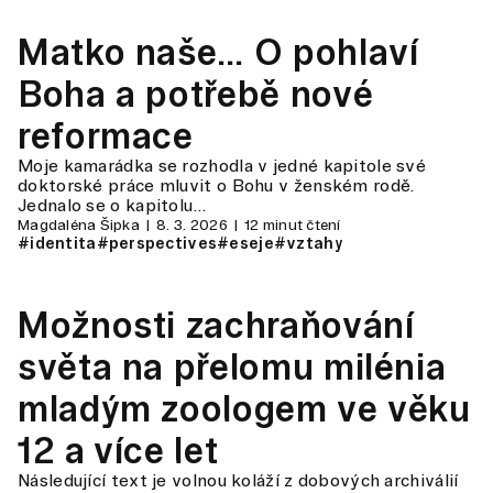
Matko naše… O pohlaví
Boha a potřebě nové
reformace
Moje kamarádka se rozhodla v jedné kapitole své
doktorské práce mluvit o Bohu v ženském rodě.
Jednalo se o kapitolu…
Magdaléna Šipka
8. 3. 2026
12 minut čtení
#identita
#perspectives
#eseje
#vztahy
Možnosti zachraňování
světa na přelomu milénia
mladým zoologem ve věku
12 a více let
Následující text je volnou koláží z dobových archiválií