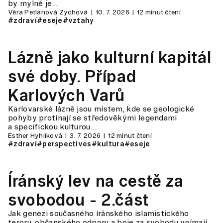
by mylné je…
Věra Petlanová Zychová
10. 7. 2026
12 minut čtení
#zdraví
#eseje
#vztahy
Lázně jako kulturní kapitál
své doby. Případ
Karlových Varů
Karlovarské lázně jsou místem, kde se geologické
pohyby protínají se středověkými legendami
a specifickou kulturou…
Esther Hyhlíková
3. 7. 2026
12 minut čtení
#zdraví
#perspectives
#kultura
#eseje
Íránský lev na cestě za
svobodou - 2.část
Jak genezi současného íránského islamistického
teroru, občanského odporu a boje za svobodu vnímají