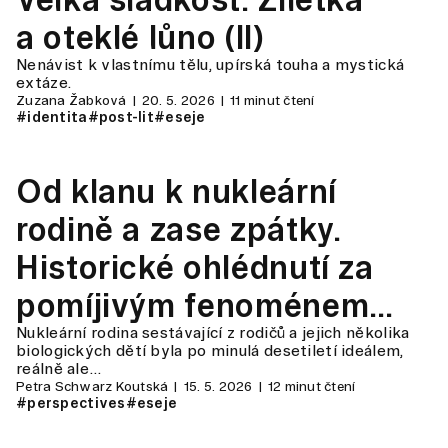
a oteklé lůno (II)
Nenávist k vlastnímu tělu, upírská touha a mystická
extáze.
Zuzana Žabková
20. 5. 2026
11 minut čtení
#identita
#post-lit
#eseje
Od klanu k nukleární
rodině a zase zpátky.
Historické ohlédnutí za
pomíjivým fenoménem
Nukleární rodina sestávající z rodičů a jejich několika
tradiční rodiny
biologických dětí byla po minulá desetiletí ideálem,
reálně ale…
Petra Schwarz Koutská
15. 5. 2026
12 minut čtení
#perspectives
#eseje