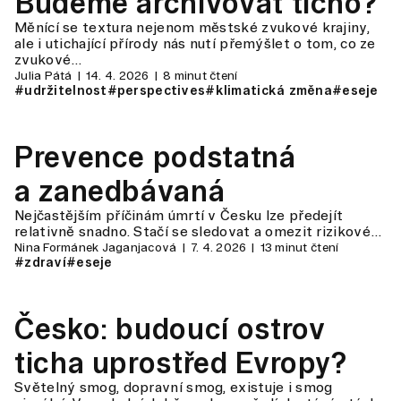
Budeme archivovat ticho?
Měnící se textura nejenom městské zvukové krajiny,
ale i utichající přírody nás nutí přemýšlet o tom, co ze
zvukové…
Julia Pátá
14. 4. 2026
8 minut čtení
#udržitelnost
#perspectives
#klimatická změna
#eseje
Prevence podstatná
a zanedbávaná
Nejčastějším příčinám úmrtí v Česku lze předejít
relativně snadno. Stačí se sledovat a omezit rizikové…
Nina Formánek Jaganjacová
7. 4. 2026
13 minut čtení
#zdraví
#eseje
Česko: budoucí ostrov
ticha uprostřed Evropy?
Světelný smog, dopravní smog, existuje i smog