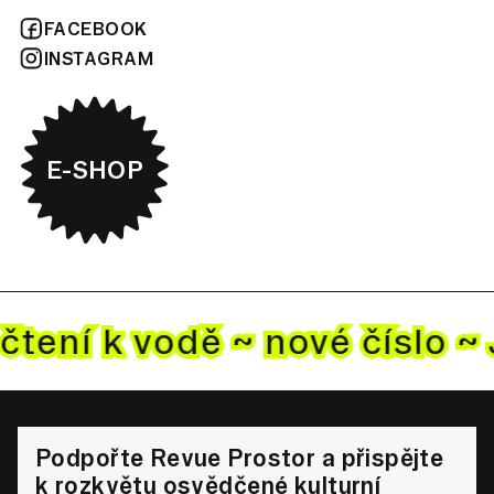
FACEBOOK
INSTAGRAM
E-SHOP
čtení k vodě ~ nové
číslo ~
Podpořte Revue Prostor a přispějte
k rozkvětu osvědčené kulturní