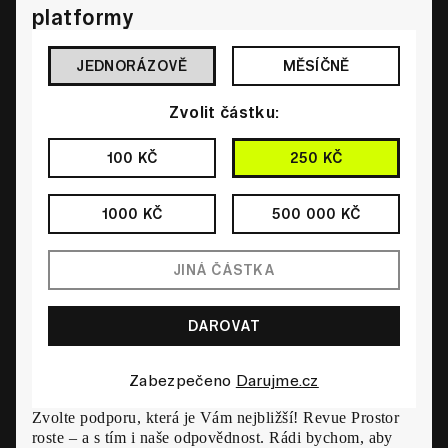
platformy
JEDNORÁZOVĚ
MĚSÍČNĚ
Zvolit částku:
100 KČ
250 KČ
1000 KČ
500 000 KČ
Zabezpečeno
Darujme.cz
Zvolte podporu, která je Vám nejbližší! Revue Prostor
roste – a s tím i naše odpovědnost. Rádi bychom, aby