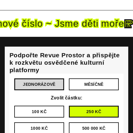
nové
číslo ~ Jsme děti mo
ře
Podpořte Revue Prostor a přispějte
k rozkvětu osvědčené kulturní
platformy
JEDNORÁZOVĚ
MĚSÍČNĚ
Zvolit částku:
100 KČ
250 KČ
1000 KČ
500 000 KČ