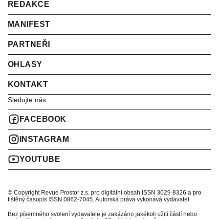
REDAKCE
MANIFEST
PARTNEŘI
OHLASY
KONTAKT
Sledujte nás
FACEBOOK
INSTAGRAM
YOUTUBE
© Copyright Revue Prostor z.s. pro digitální obsah ISSN 3029-8326 a pro
tištěný časopis ISSN 0862-7045. Autorská práva vykonává vydavatel.
Bez písemného svolení vydavatele je zakázáno jakékoli užití částí nebo