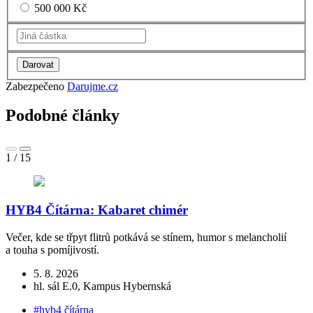
500 000 Kč
Zabezpečeno
Darujme.cz
Podobné články
1
/
15
HYB4 Čítárna: Kabaret chimér
Večer, kde se třpyt flitrů potkává se stínem, humor s melancholií
a touha s pomíjivostí.
V
K
5. 8. 2026
hl. sál E.0, Kampus Hybernská
#hyb4 čítárna