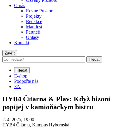
Ozvěny Prostoru
O nás
Revue Prostor
Projekty
Redakce
Manifest
Partneři
Ohlasy
Kontakt
Zavřít
Hledat
Hledat
E-shop
Podpořte nás
EN
HYB4 Čítárna & Plav: Když bizoni
popíjej v kamioňáckym bistru
2. 4. 2025, 19:00
HYB4 Čítárna, Kampus Hybernská