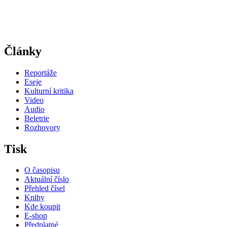
Články
Reportáže
Eseje
Kulturní kritika
Video
Audio
Beletrie
Rozhovory
Tisk
O časopisu
Aktuální číslo
Přehled čísel
Knihy
Kde koupit
E-shop
Předplatné