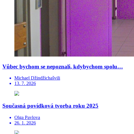
Vůbec bychom se nepoznali, kdybychom spolu…
Michael Džindžichašvili
13. 7. 2026
Současná povídková tvorba roku 2025
Olga Pavlova
26. 1. 2026