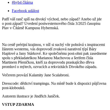
#hyb4 čítárna
Facebook událost
Patří váš ranč spíš na divoký východ, nebo západ? Anebo už jde
o post-západ? Uvedení postwesternového čísla 3/2025 časopisu
Plav v Čítárně Kampusu Hybernská.
Na cestě prérijní krajinou, v níž si suchý vítr pohrává s inspiracemi
žánrem westernu, vás doprovodí zvuková narativní týpí Báry
Haplové a Jany Stárkové. Ke společnému post-ohni pak zasedneme
spolu s překladatelkou Marianou Machovou a šerifem čísla
Martinem Pšeničkou, kteří za doprovodu praskajícího dřeva
promluví o mýtech, ozvucích a rekvizitách Divokého západu.
Večerem provází Kalamity Jane Scalabroni.
Dresscode: dědictví trampingu. Na místě bude k dispozici půjčovna
post-klobouků.
Autorem ilustrace je Jindřich Janíček.
VSTUP ZDARMA