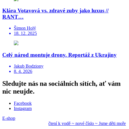
Klára Votavová vs. zdravé zuby jako luxus //
RANT…
Šimon Holý
18. 12. 2025
Celý národ montuje drony. Reportáž z Ukrajiny
Jakub Bodziony
8. 4. 2026
Sledujte nás na sociálních sítích, ať vám
nic neujde.
Facebook
Instagram
E-shop
čtení k vodě ~ nové
číslo ~ Jsme děti mo
ře