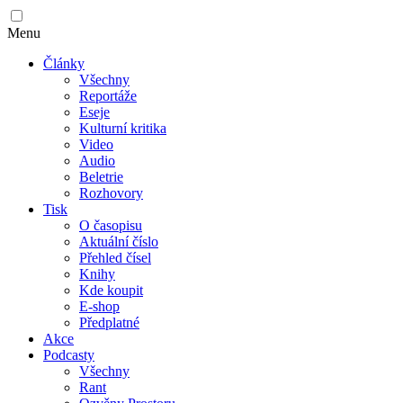
Menu
Články
Všechny
Reportáže
Eseje
Kulturní kritika
Video
Audio
Beletrie
Rozhovory
Tisk
O časopisu
Aktuální číslo
Přehled čísel
Knihy
Kde koupit
E-shop
Předplatné
Akce
Podcasty
Všechny
Rant